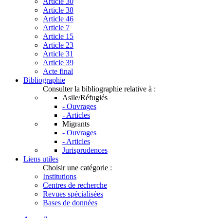
Article 30
Article 38
Article 46
Article 7
Article 15
Article 23
Article 31
Article 39
Acte final
Bibliographie
Consulter la bibliographie relative à :
Asile/Réfugiés
- Ouvrages
- Articles
Migrants
- Ouvrages
- Articles
Jurisprudences
Liens utiles
Choisir une catégorie :
Institutions
Centres de recherche
Revues spécialisées
Bases de données