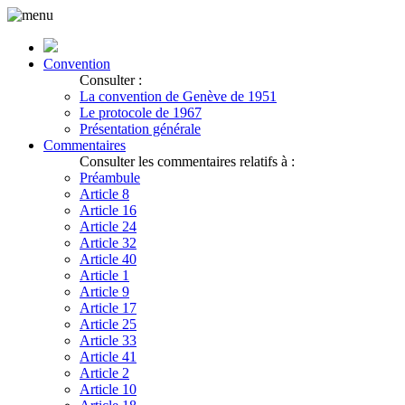
Convention
Consulter :
La convention de Genève de 1951
Le protocole de 1967
Présentation générale
Commentaires
Consulter les commentaires relatifs à :
Préambule
Article 8
Article 16
Article 24
Article 32
Article 40
Article 1
Article 9
Article 17
Article 25
Article 33
Article 41
Article 2
Article 10