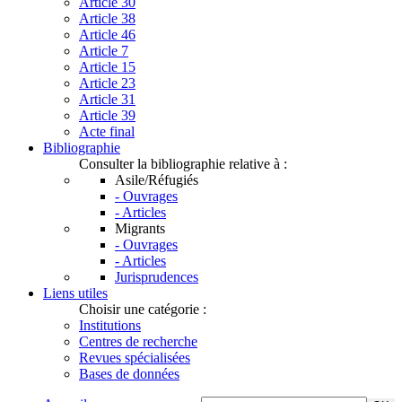
Article 30
Article 38
Article 46
Article 7
Article 15
Article 23
Article 31
Article 39
Acte final
Bibliographie
Consulter la bibliographie relative à :
Asile/Réfugiés
- Ouvrages
- Articles
Migrants
- Ouvrages
- Articles
Jurisprudences
Liens utiles
Choisir une catégorie :
Institutions
Centres de recherche
Revues spécialisées
Bases de données