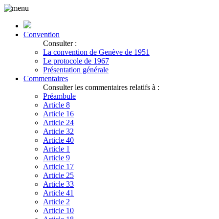
Convention
Consulter :
La convention de Genève de 1951
Le protocole de 1967
Présentation générale
Commentaires
Consulter les commentaires relatifs à :
Préambule
Article 8
Article 16
Article 24
Article 32
Article 40
Article 1
Article 9
Article 17
Article 25
Article 33
Article 41
Article 2
Article 10