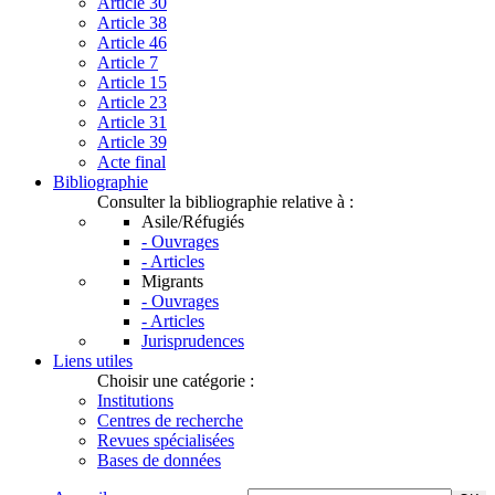
Article 30
Article 38
Article 46
Article 7
Article 15
Article 23
Article 31
Article 39
Acte final
Bibliographie
Consulter la bibliographie relative à :
Asile/Réfugiés
- Ouvrages
- Articles
Migrants
- Ouvrages
- Articles
Jurisprudences
Liens utiles
Choisir une catégorie :
Institutions
Centres de recherche
Revues spécialisées
Bases de données