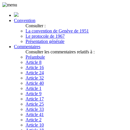
Convention
Consulter :
La convention de Genève de 1951
Le protocole de 1967
Présentation générale
Commentaires
Consulter les commentaires relatifs à :
Préambule
Article 8
Article 16
Article 24
Article 32
Article 40
Article 1
Article 9
Article 17
Article 25
Article 33
Article 41
Article 2
Article 10