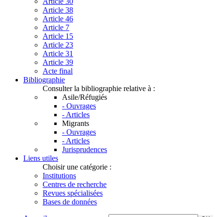
Article 30
Article 38
Article 46
Article 7
Article 15
Article 23
Article 31
Article 39
Acte final
Bibliographie
Consulter la bibliographie relative à :
Asile/Réfugiés
- Ouvrages
- Articles
Migrants
- Ouvrages
- Articles
Jurisprudences
Liens utiles
Choisir une catégorie :
Institutions
Centres de recherche
Revues spécialisées
Bases de données