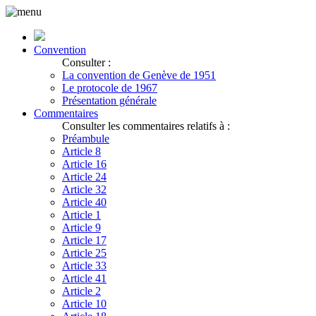
Convention
Consulter :
La convention de Genève de 1951
Le protocole de 1967
Présentation générale
Commentaires
Consulter les commentaires relatifs à :
Préambule
Article 8
Article 16
Article 24
Article 32
Article 40
Article 1
Article 9
Article 17
Article 25
Article 33
Article 41
Article 2
Article 10