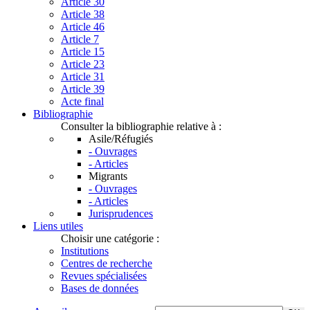
Article 30
Article 38
Article 46
Article 7
Article 15
Article 23
Article 31
Article 39
Acte final
Bibliographie
Consulter la bibliographie relative à :
Asile/Réfugiés
- Ouvrages
- Articles
Migrants
- Ouvrages
- Articles
Jurisprudences
Liens utiles
Choisir une catégorie :
Institutions
Centres de recherche
Revues spécialisées
Bases de données