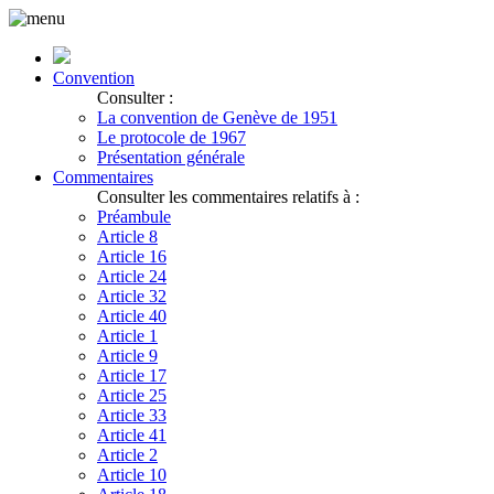
Convention
Consulter :
La convention de Genève de 1951
Le protocole de 1967
Présentation générale
Commentaires
Consulter les commentaires relatifs à :
Préambule
Article 8
Article 16
Article 24
Article 32
Article 40
Article 1
Article 9
Article 17
Article 25
Article 33
Article 41
Article 2
Article 10