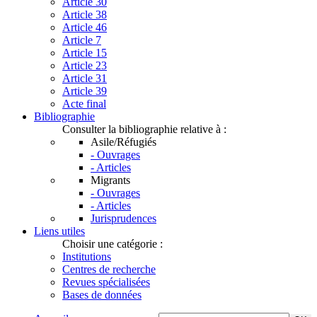
Article 30
Article 38
Article 46
Article 7
Article 15
Article 23
Article 31
Article 39
Acte final
Bibliographie
Consulter la bibliographie relative à :
Asile/Réfugiés
- Ouvrages
- Articles
Migrants
- Ouvrages
- Articles
Jurisprudences
Liens utiles
Choisir une catégorie :
Institutions
Centres de recherche
Revues spécialisées
Bases de données