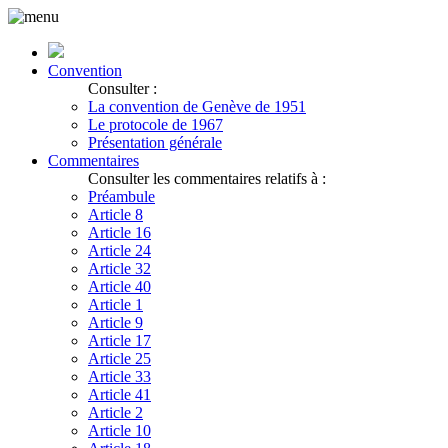
Convention
Consulter :
La convention de Genève de 1951
Le protocole de 1967
Présentation générale
Commentaires
Consulter les commentaires relatifs à :
Préambule
Article 8
Article 16
Article 24
Article 32
Article 40
Article 1
Article 9
Article 17
Article 25
Article 33
Article 41
Article 2
Article 10