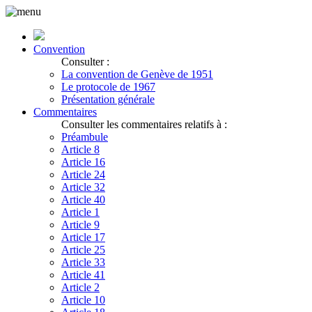
Convention
Consulter :
La convention de Genève de 1951
Le protocole de 1967
Présentation générale
Commentaires
Consulter les commentaires relatifs à :
Préambule
Article 8
Article 16
Article 24
Article 32
Article 40
Article 1
Article 9
Article 17
Article 25
Article 33
Article 41
Article 2
Article 10