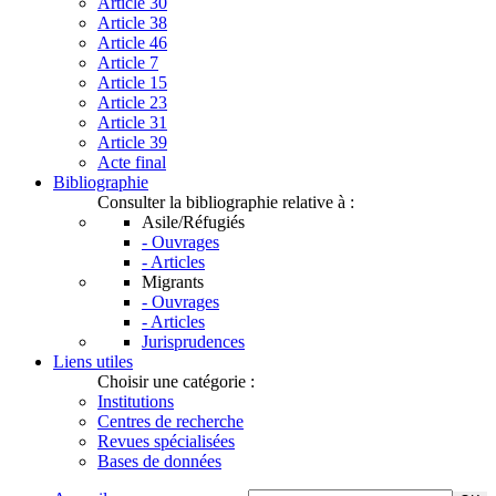
Article 30
Article 38
Article 46
Article 7
Article 15
Article 23
Article 31
Article 39
Acte final
Bibliographie
Consulter la bibliographie relative à :
Asile/Réfugiés
- Ouvrages
- Articles
Migrants
- Ouvrages
- Articles
Jurisprudences
Liens utiles
Choisir une catégorie :
Institutions
Centres de recherche
Revues spécialisées
Bases de données