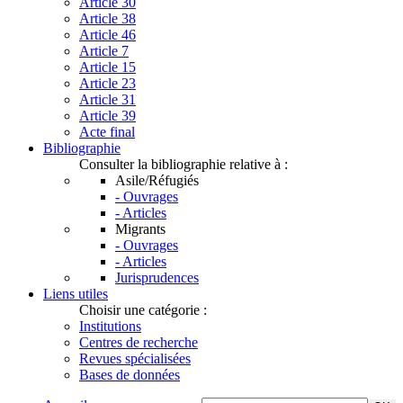
Article 30
Article 38
Article 46
Article 7
Article 15
Article 23
Article 31
Article 39
Acte final
Bibliographie
Consulter la bibliographie relative à :
Asile/Réfugiés
- Ouvrages
- Articles
Migrants
- Ouvrages
- Articles
Jurisprudences
Liens utiles
Choisir une catégorie :
Institutions
Centres de recherche
Revues spécialisées
Bases de données