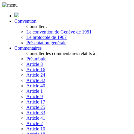
Convention
Consulter :
La convention de Genève de 1951
Le protocole de 1967
Présentation générale
Commentaires
Consulter les commentaires relatifs à :
Préambule
Article 8
Article 16
Article 24
Article 32
Article 40
Article 1
Article 9
Article 17
Article 25
Article 33
Article 41
Article 2
Article 10