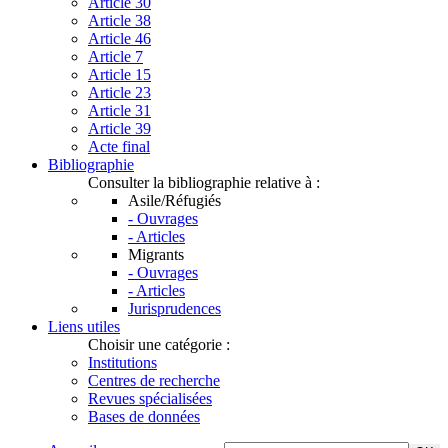
Article 30
Article 38
Article 46
Article 7
Article 15
Article 23
Article 31
Article 39
Acte final
Bibliographie
Consulter la bibliographie relative à :
Asile/Réfugiés
- Ouvrages
- Articles
Migrants
- Ouvrages
- Articles
Jurisprudences
Liens utiles
Choisir une catégorie :
Institutions
Centres de recherche
Revues spécialisées
Bases de données