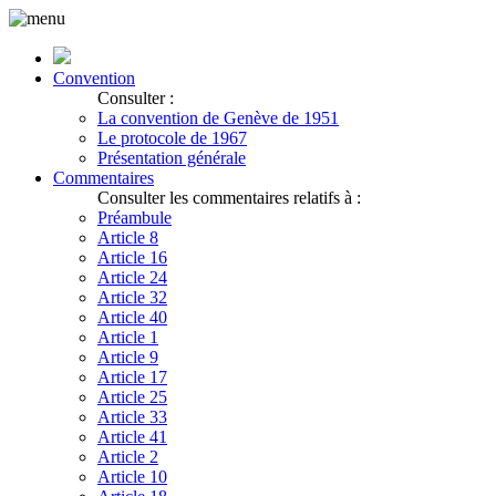
Convention
Consulter :
La convention de Genève de 1951
Le protocole de 1967
Présentation générale
Commentaires
Consulter les commentaires relatifs à :
Préambule
Article 8
Article 16
Article 24
Article 32
Article 40
Article 1
Article 9
Article 17
Article 25
Article 33
Article 41
Article 2
Article 10