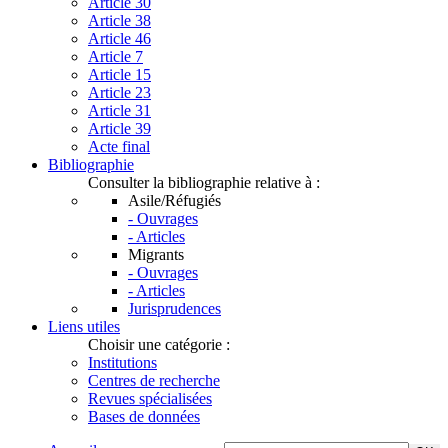
Article 30
Article 38
Article 46
Article 7
Article 15
Article 23
Article 31
Article 39
Acte final
Bibliographie
Consulter la bibliographie relative à :
Asile/Réfugiés
- Ouvrages
- Articles
Migrants
- Ouvrages
- Articles
Jurisprudences
Liens utiles
Choisir une catégorie :
Institutions
Centres de recherche
Revues spécialisées
Bases de données