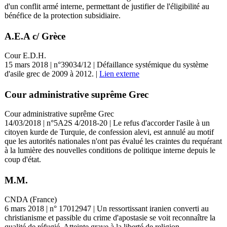
d'un conflit armé interne, permettant de justifier de l'éligibilité au
bénéfice de la protection subsidiaire.
A.E.A c/ Grèce
Cour E.D.H.
15 mars 2018 | n°39034/12 | Défaillance systémique du système
d'asile grec de 2009 à 2012. |
Lien externe
Cour administrative suprême Grec
Cour administrative suprême Grec
14/03/2018 | n°5A2S 4/2018-20 | Le refus d'accorder l'asile à un
citoyen kurde de Turquie, de confession alevi, est annulé au motif
que les autorités nationales n'ont pas évalué les craintes du requérant
à la lumière des nouvelles conditions de politique interne depuis le
coup d'état.
M.M.
CNDA (France)
6 mars 2018 | n° 17012947 | Un ressortissant iranien converti au
christianisme et passible du crime d'apostasie se voit reconnaître la
qualité de réfugié. Atteinte grave à la liberté de religion.