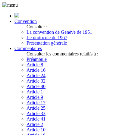
Convention
Consulter :
La convention de Genève de 1951
Le protocole de 1967
Présentation générale
Commentaires
Consulter les commentaires relatifs à :
Préambule
Article 8
Article 16
Article 24
Article 32
Article 40
Article 1
Article 9
Article 17
Article 25
Article 33
Article 41
Article 2
Article 10