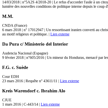
14/03/2018 | n°5A2S 4/2018-20 | Le refus d'accorder l'asile à un citoye
lumière des nouvelles conditions de politique interne depuis le coup d'
M.M.
CNDA (France)
6 mars 2018 | n° 17012947 | Un ressortissant iranien converti au christi
au motif religieux et politique. |
Lien externe
Da Pura c/ Ministerio del Interior
Audencia Nacional (Espagne)
9 février 2018 | n°605/2016 | Un mineur du Honduras, menacé par les a
F.G. c. Suède
Cour EDH
23 mars 2016 | Requête n° 43611/11 |
Lien externe
Kreis Warendorf c. Ibrahim Alo
CJUE
1 mars 2016 | C-443/14 |
Lien externe