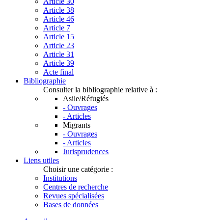
Article 30
Article 38
Article 46
Article 7
Article 15
Article 23
Article 31
Article 39
Acte final
Bibliographie
Consulter la bibliographie relative à :
Asile/Réfugiés
- Ouvrages
- Articles
Migrants
- Ouvrages
- Articles
Jurisprudences
Liens utiles
Choisir une catégorie :
Institutions
Centres de recherche
Revues spécialisées
Bases de données