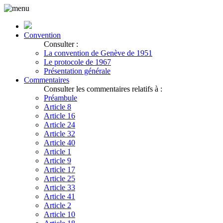
Convention
Consulter :
La convention de Genève de 1951
Le protocole de 1967
Présentation générale
Commentaires
Consulter les commentaires relatifs à :
Préambule
Article 8
Article 16
Article 24
Article 32
Article 40
Article 1
Article 9
Article 17
Article 25
Article 33
Article 41
Article 2
Article 10