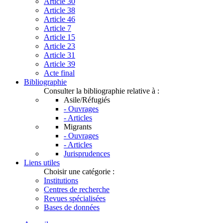
Article 30
Article 38
Article 46
Article 7
Article 15
Article 23
Article 31
Article 39
Acte final
Bibliographie
Consulter la bibliographie relative à :
Asile/Réfugiés
- Ouvrages
- Articles
Migrants
- Ouvrages
- Articles
Jurisprudences
Liens utiles
Choisir une catégorie :
Institutions
Centres de recherche
Revues spécialisées
Bases de données