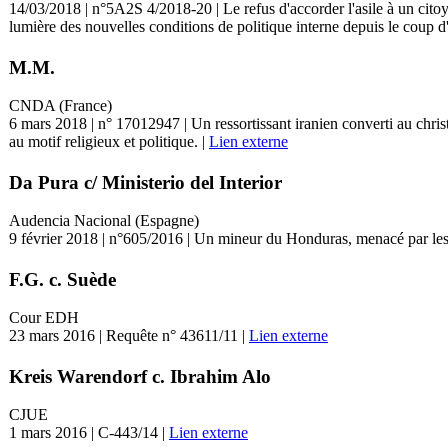
14/03/2018 | n°5A2S 4/2018-20 | Le refus d'accorder l'asile à un citoye
lumière des nouvelles conditions de politique interne depuis le coup d'
M.M.
CNDA (France)
6 mars 2018 | n° 17012947 | Un ressortissant iranien converti au christi
au motif religieux et politique. |
Lien externe
Da Pura c/ Ministerio del Interior
Audencia Nacional (Espagne)
9 février 2018 | n°605/2016 | Un mineur du Honduras, menacé par les a
F.G. c. Suède
Cour EDH
23 mars 2016 | Requête n° 43611/11 |
Lien externe
Kreis Warendorf c. Ibrahim Alo
CJUE
1 mars 2016 | C-443/14 |
Lien externe