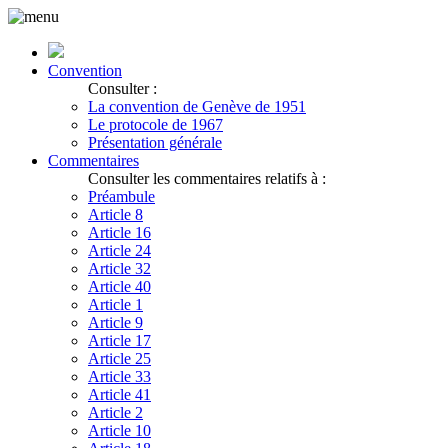
Convention
Consulter :
La convention de Genève de 1951
Le protocole de 1967
Présentation générale
Commentaires
Consulter les commentaires relatifs à :
Préambule
Article 8
Article 16
Article 24
Article 32
Article 40
Article 1
Article 9
Article 17
Article 25
Article 33
Article 41
Article 2
Article 10