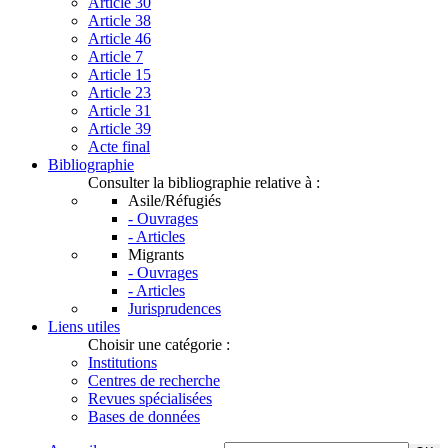
Article 30
Article 38
Article 46
Article 7
Article 15
Article 23
Article 31
Article 39
Acte final
Bibliographie
Consulter la bibliographie relative à :
Asile/Réfugiés
- Ouvrages
- Articles
Migrants
- Ouvrages
- Articles
Jurisprudences
Liens utiles
Choisir une catégorie :
Institutions
Centres de recherche
Revues spécialisées
Bases de données