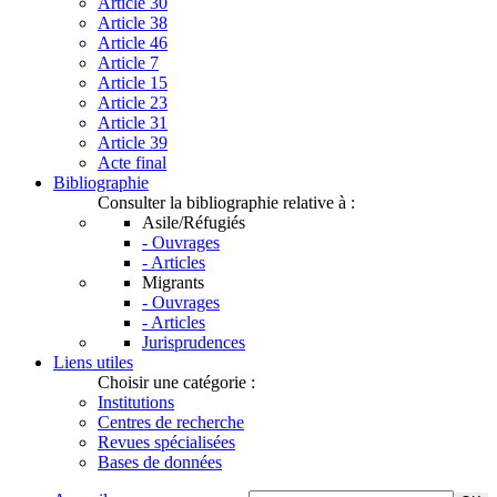
Article 30
Article 38
Article 46
Article 7
Article 15
Article 23
Article 31
Article 39
Acte final
Bibliographie
Consulter la bibliographie relative à :
Asile/Réfugiés
- Ouvrages
- Articles
Migrants
- Ouvrages
- Articles
Jurisprudences
Liens utiles
Choisir une catégorie :
Institutions
Centres de recherche
Revues spécialisées
Bases de données