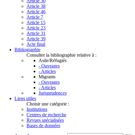
Article 30
Article 38
Article 46
Article 7
Article 15
Article 23
Article 31
Article 39
Acte final
Bibliographie
Consulter la bibliographie relative à :
Asile/Réfugiés
- Ouvrages
- Articles
Migrants
- Ouvrages
- Articles
Jurisprudences
Liens utiles
Choisir une catégorie :
Institutions
Centres de recherche
Revues spécialisées
Bases de données