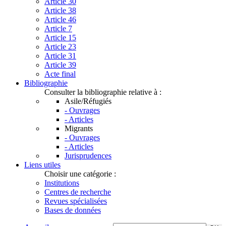
Article 30
Article 38
Article 46
Article 7
Article 15
Article 23
Article 31
Article 39
Acte final
Bibliographie
Consulter la bibliographie relative à :
Asile/Réfugiés
- Ouvrages
- Articles
Migrants
- Ouvrages
- Articles
Jurisprudences
Liens utiles
Choisir une catégorie :
Institutions
Centres de recherche
Revues spécialisées
Bases de données