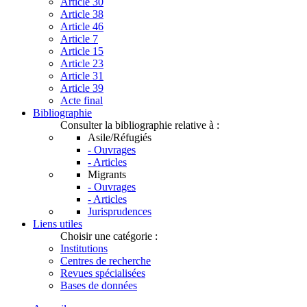
Article 30
Article 38
Article 46
Article 7
Article 15
Article 23
Article 31
Article 39
Acte final
Bibliographie
Consulter la bibliographie relative à :
Asile/Réfugiés
- Ouvrages
- Articles
Migrants
- Ouvrages
- Articles
Jurisprudences
Liens utiles
Choisir une catégorie :
Institutions
Centres de recherche
Revues spécialisées
Bases de données