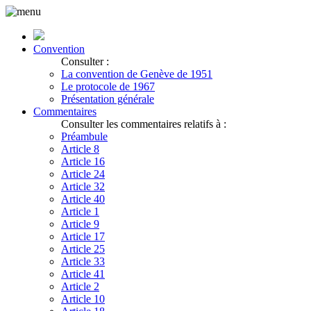
Convention
Consulter :
La convention de Genève de 1951
Le protocole de 1967
Présentation générale
Commentaires
Consulter les commentaires relatifs à :
Préambule
Article 8
Article 16
Article 24
Article 32
Article 40
Article 1
Article 9
Article 17
Article 25
Article 33
Article 41
Article 2
Article 10