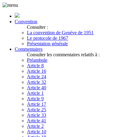
Convention
Consulter :
La convention de Genève de 1951
Le protocole de 1967
Présentation générale
Commentaires
Consulter les commentaires relatifs à :
Préambule
Article 8
Article 16
Article 24
Article 32
Article 40
Article 1
Article 9
Article 17
Article 25
Article 33
Article 41
Article 2
Article 10