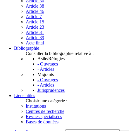
Article 30
Article 38
Article 46
Article 7
Article 15
Article 23
Article 31
Article 39
Acte final
Bibliographie
Consulter la bibliographie relative à :
Asile/Réfugiés
- Ouvrages
- Articles
Migrants
- Ouvrages
- Articles
Jurisprudences
Liens utiles
Choisir une catégorie :
Institutions
Centres de recherche
Revues spécialisées
Bases de données