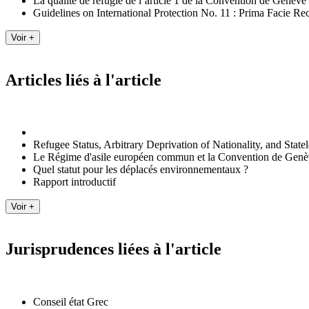
La qualité de réfugié de l’article 1 de la Convention de Genèv
Guidelines on International Protection No. 11 : Prima Facie Re
Articles liés à l'article
Refugee Status, Arbitrary Deprivation of Nationality, and State
Le Régime d'asile européen commun et la Convention de Gen
Quel statut pour les déplacés environnementaux ?
Rapport introductif
Jurisprudences liées à l'article
Conseil état Grec