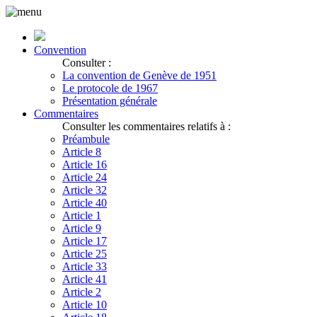
Convention
Consulter :
La convention de Genève de 1951
Le protocole de 1967
Présentation générale
Commentaires
Consulter les commentaires relatifs à :
Préambule
Article 8
Article 16
Article 24
Article 32
Article 40
Article 1
Article 9
Article 17
Article 25
Article 33
Article 41
Article 2
Article 10