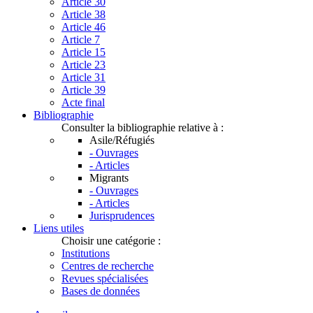
Article 30
Article 38
Article 46
Article 7
Article 15
Article 23
Article 31
Article 39
Acte final
Bibliographie
Consulter la bibliographie relative à :
Asile/Réfugiés
- Ouvrages
- Articles
Migrants
- Ouvrages
- Articles
Jurisprudences
Liens utiles
Choisir une catégorie :
Institutions
Centres de recherche
Revues spécialisées
Bases de données