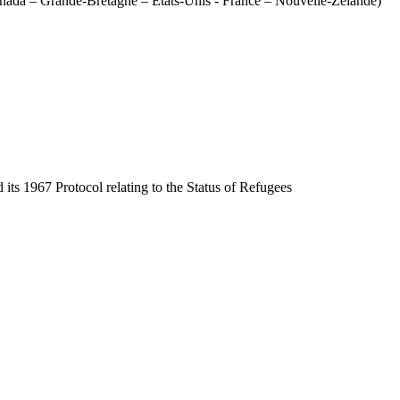
 Canada – Grande-Bretagne – Etats-Unis - France – Nouvelle-Zélande)
 its 1967 Protocol relating to the Status of Refugees