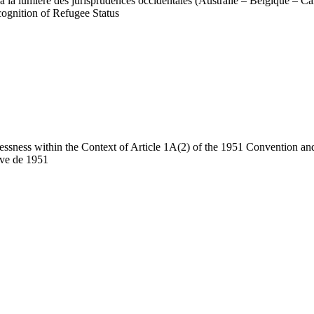
e à la lumière des jurisprudences occidentales (Australie – Belgique –
cognition of Refugee Status
lessness within the Context of Article 1A(2) of the 1951 Convention and
ève de 1951