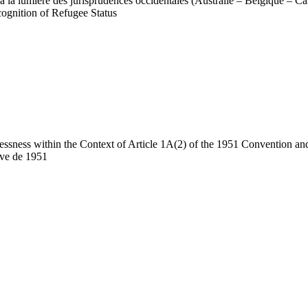
e à la lumière des jurisprudences occidentales (Australie – Belgique –
cognition of Refugee Status
lessness within the Context of Article 1A(2) of the 1951 Convention and
ève de 1951