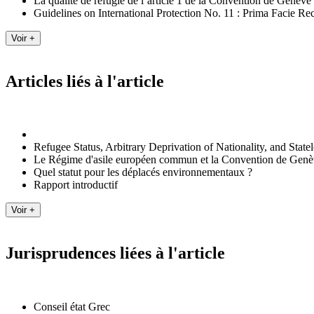
La qualité de réfugié de l’article 1 de la Convention de Genèv
Guidelines on International Protection No. 11 : Prima Facie Re
Articles liés à l'article
Refugee Status, Arbitrary Deprivation of Nationality, and State
Le Régime d'asile européen commun et la Convention de Gen
Quel statut pour les déplacés environnementaux ?
Rapport introductif
Jurisprudences liées à l'article
Conseil état Grec