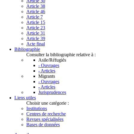
Article 30
Article 38
Article 46
Article 7
Article 15
Article 23
Article 31
Article 39
Acte final
Bibliographie
Consulter la bibliographie relative à :
Asile/Réfugiés
- Ouvrages
- Articles
Migrants
- Ouvrages
- Articles
Jurisprudences
Liens utiles
Choisir une catégorie :
Institutions
Centres de recherche
Revues spécialisées
Bases de données