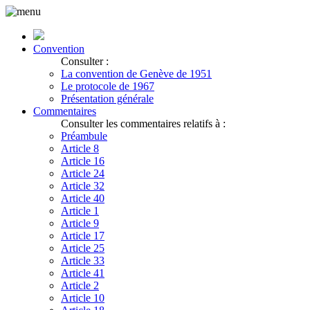
Convention
Consulter :
La convention de Genève de 1951
Le protocole de 1967
Présentation générale
Commentaires
Consulter les commentaires relatifs à :
Préambule
Article 8
Article 16
Article 24
Article 32
Article 40
Article 1
Article 9
Article 17
Article 25
Article 33
Article 41
Article 2
Article 10