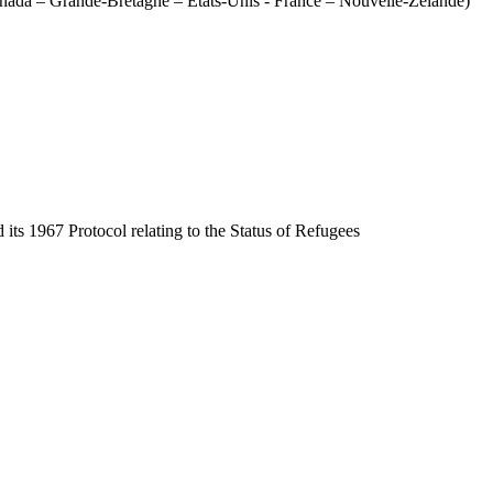
 Canada – Grande-Bretagne – Etats-Unis - France – Nouvelle-Zélande)
 its 1967 Protocol relating to the Status of Refugees