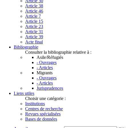
Article 30
Article 38
Article 46
Article 7
Article 15
Article 23
Article 31
Article 39
Acte final
Bibliographie
Consulter la bibliographie relative à :
Asile/Réfugiés
- Ouvrages
- Articles
Migrants
- Ouvrages
- Articles
Jurisprudences
Liens utiles
Choisir une catégorie :
Institutions
Centres de recherche
Revues spécialisées
Bases de données