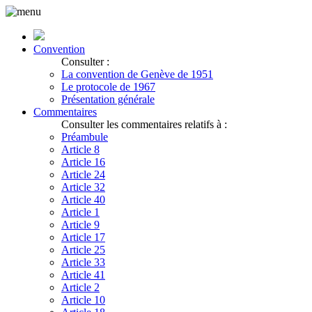
Convention
Consulter :
La convention de Genève de 1951
Le protocole de 1967
Présentation générale
Commentaires
Consulter les commentaires relatifs à :
Préambule
Article 8
Article 16
Article 24
Article 32
Article 40
Article 1
Article 9
Article 17
Article 25
Article 33
Article 41
Article 2
Article 10