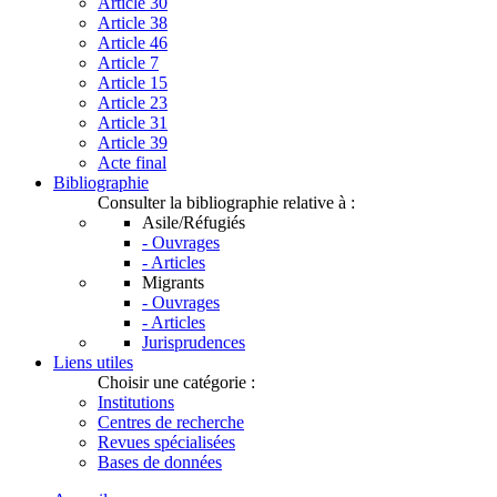
Article 30
Article 38
Article 46
Article 7
Article 15
Article 23
Article 31
Article 39
Acte final
Bibliographie
Consulter la bibliographie relative à :
Asile/Réfugiés
- Ouvrages
- Articles
Migrants
- Ouvrages
- Articles
Jurisprudences
Liens utiles
Choisir une catégorie :
Institutions
Centres de recherche
Revues spécialisées
Bases de données