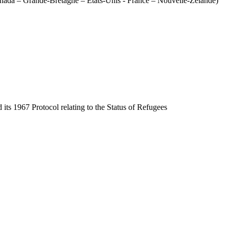
 Canada – Grande-Bretagne – Etats-Unis - France – Nouvelle-Zélande)
 its 1967 Protocol relating to the Status of Refugees