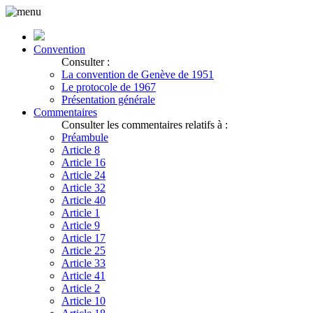
Convention
Consulter :
La convention de Genève de 1951
Le protocole de 1967
Présentation générale
Commentaires
Consulter les commentaires relatifs à :
Préambule
Article 8
Article 16
Article 24
Article 32
Article 40
Article 1
Article 9
Article 17
Article 25
Article 33
Article 41
Article 2
Article 10