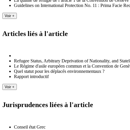
La qualité de réfugié de l’article 1 de la Convention de Genèv
Guidelines on International Protection No. 11 : Prima Facie Re
Articles liés à l'article
Refugee Status, Arbitrary Deprivation of Nationality, and State
Le Régime d'asile européen commun et la Convention de Gen
Quel statut pour les déplacés environnementaux ?
Rapport introductif
Jurisprudences liées à l'article
Conseil état Grec