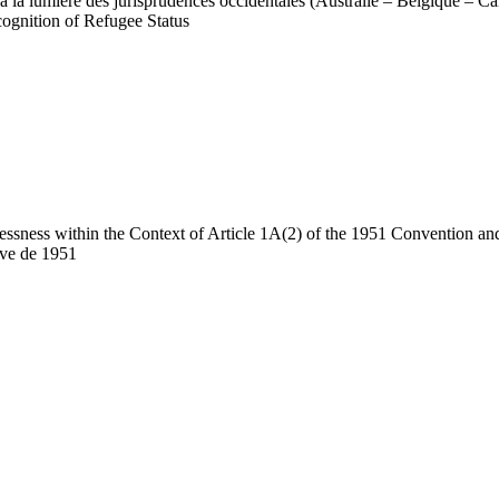
e à la lumière des jurisprudences occidentales (Australie – Belgique –
cognition of Refugee Status
lessness within the Context of Article 1A(2) of the 1951 Convention and
ève de 1951