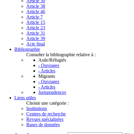
Article 30
Article 38
Article 46
Article 7
Article 15
Article 23
Article 31
Article 39
Acte final
Bibliographie
Consulter la bibliographie relative à :
Asile/Réfugiés
- Ouvrages
- Articles
Migrants
- Ouvrages
- Articles
Jurisprudences
Liens utiles
Choisir une catégorie :
Institutions
Centres de recherche
Revues spécialisées
Bases de données