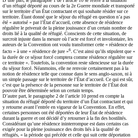
D’une part, le paragraphe 1 de l’article 10 se réfère à la situation
d’un réfugié déporté au cours de la 2e Guerre mondiale et transporté
sur le territoire d’un État contractant et qui souhaite résider sur ce
territoire. Étant donné que le séjour du réfugié en question n’a pas
été « autorisé » par l’État d’accueil, cette absence de résidence
régulière le priverait de la pleine jouissance d’un certain nombre de
droits lié à la qualité de réfugié. Conscients de cette situation, de
surcroit injuste dans la mesure où l’acte est forcé et involontaire, les
auteurs de la Convention ont voulu transformer cette « résidence de
6
facto » à une « résidence de jure »
. C’est ainsi qu’ils stipulent que «
la durée de ce séjour forcé comptera comme résidence régulière sur
ce territoire ». Toutefois, la convention reste silencieuse sur la durée
du séjour forcé. Néanmoins, elle ne renvoie certainement pas à la
notion de résidence telle que connue dans le sens anglo-saxon, ni à
un simple passage sur le territoire de l’État d’accueil. Ce qui est sûr,
c’est que la présence de la personne sur le territoire de l’État doit
pouvoir être déterminée selon un certain temps.
D’autre part, le paragraphe 2 de l’article 10 prend en compte la
situation du réfugié déporté du territoire d’un État contractant et qui
y retourne avant l’entrée en vigueur de la Convention. En effet,
certaines personnes ont été déportées de leur État de résidence
durant la guerre et ont décidé d’y retourner à la fin des hostilités.
Considérant qu’une résidence ininterrompue est dans certains cas
exigée pour la pleine jouissance des droits liés à la qualité de
réfugiés, « la période qui précède et celle qui suit cette déportation