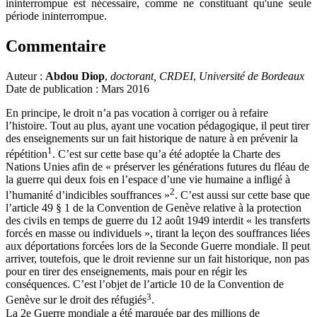
ininterrompue est nécessaire, comme ne constituant qu'une seule
période ininterrompue.
Commentaire
Auteur :
Abdou Diop
,
doctorant, CRDEI
,
Université de Bordeaux
Date de publication : Mars 2016
En principe, le droit n’a pas vocation à corriger ou à refaire
l’histoire. Tout au plus, ayant une vocation pédagogique, il peut tirer
des enseignements sur un fait historique de nature à en prévenir la
1
répétition
. C’est sur cette base qu’a été adoptée la Charte des
Nations Unies afin de « préserver les générations futures du fléau de
la guerre qui deux fois en l’espace d’une vie humaine a infligé à
2
l’humanité d’indicibles souffrances »
. C’est aussi sur cette base que
l’article 49 § 1 de la Convention de Genève relative à la protection
des civils en temps de guerre du 12 août 1949 interdit « les transferts
forcés en masse ou individuels », tirant la leçon des souffrances liées
aux déportations forcées lors de la Seconde Guerre mondiale. Il peut
arriver, toutefois, que le droit revienne sur un fait historique, non pas
pour en tirer des enseignements, mais pour en régir les
conséquences. C’est l’objet de l’article 10 de la Convention de
3
Genève sur le droit des réfugiés
.
La 2e Guerre mondiale a été marquée par des millions de