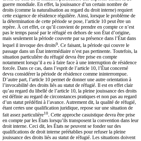
guerre mondiale. En effet, la jouissance d’un certain nombre de
droits (comme la naturalisation au regard du droit interne) requiert
cette exigence de résidence régulière. Ainsi, lorsque le problème de
la détermination de cette période se pose, l’article 10 peut être un
repère. À cet effet, ce qu’il convient de prendre en compte ce n’est
pas le temps passé par le réfugié en dehors de son État d’origine,
mais seulement la période couverte par sa présence dans l’État dans
9
lequel il invoque des droits
. Ce faisant, la période qui couvre le
passage dans un État intermédiaire n’est pas pertinente. Toutefois, la
situation particulière du réfugié devra être prise en compte
notamment lorsqu’il a eu à faire face à une interruption de résidence
forcée. Dans ce cas, dans l’esprit de l’article 10, l’État concerné
devra considérer la période de résidence comme ininterrompue.
D’autre part, l’article 10 permet de donner une autre orientation à
l’invocabilité des droits liés au statut de réfugié. Il est en effet clair
qu’au regard du libellé de l’article 10, la pleine jouissance des droits
est définie au regard de circonstances pratiques et non pas au regard
d’un statut prédéfini à l’avance. Autrement dit, la qualité de réfugié,
étant certes une qualification juridique, repose sur une situation de
10
fait assez particulière
. Cette approche casuistique devra être prise
en compte par les États lorsqu’ils transposent la convention dans leur
droit interne. Ceci dit, les États ne peuvent se fonder sur des
qualifications de droit interne préétablies pour refuser la pleine
jouissance des droits liés au statut de réfugié. Les situations doivent