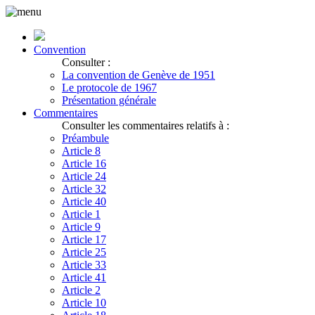
Convention
Consulter :
La convention de Genève de 1951
Le protocole de 1967
Présentation générale
Commentaires
Consulter les commentaires relatifs à :
Préambule
Article 8
Article 16
Article 24
Article 32
Article 40
Article 1
Article 9
Article 17
Article 25
Article 33
Article 41
Article 2
Article 10