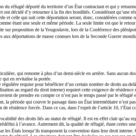
on du réfugié déporté du territoire d’un État contractant et qui y retourn
et ont décidé d’y retourner à la fin des hostilités. Considérant qu’une r
écède et celle qui suit cette déportation seront, donc, considérées comme 
comme étant une seule et même période. La seule limite est que le retour
uite sur proposition de la Yougoslavie, lors de la Conférence des plénipot
es aux déportations de masse connues lors de la Seconde Guerre mondiale,
rticulière, qui remonte à plus d’un demi-siècle en arrière. Sans aucun dout
qui en revitalise la portée.
e régulière requise pour bénéficier d’un certain nombre de droits au-delà
isation au regard du droit interne) requiert cette exigence de résidence 
l convient de prendre en compte ce n’est pas le temps passé par le réfugi
ant, la période qui couvre le passage dans un État intermédiaire n’est pas 
n de résidence forcée. Dans ce cas, dans l’esprit de l’article 10, l’Éta
abilité des droits liés au statut de réfugié. Il est en effet clair qu’au reg
défini à l’avance. Autrement dit, la qualité de réfugié, étant certes une 
r les États lorsqu’ils transposent la convention dans leur droit interne. C