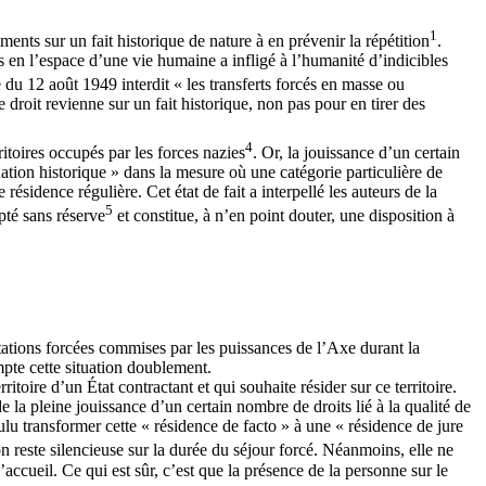
1
ments sur un fait historique de nature à en prévenir la répétition
.
s en l’espace d’une vie humaine a infligé à l’humanité d’indicibles
e du 12 août 1949 interdit « les transferts forcés en masse ou
e droit revienne sur un fait historique, non pas pour en tirer des
4
itoires occupés par les forces nazies
. Or, la jouissance d’un certain
quation historique » dans la mesure où une catégorie particulière de
sidence régulière. Cet état de fait a interpellé les auteurs de la
5
pté sans réserve
et constitue, à n’en point douter, une disposition à
portations forcées commises par les puissances de l’Axe durant la
mpte cette situation doublement.
itoire d’un État contractant et qui souhaite résider sur ce territoire.
e la pleine jouissance d’un certain nombre de droits lié à la qualité de
oulu transformer cette « résidence de facto » à une « résidence de jure
on reste silencieuse sur la durée du séjour forcé. Néanmoins, elle ne
accueil. Ce qui est sûr, c’est que la présence de la personne sur le