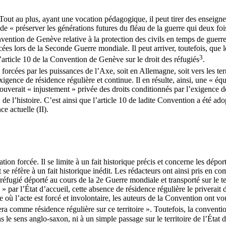
e. Tout au plus, ayant une vocation pédagogique, il peut tirer des enseigne
de « préserver les générations futures du fléau de la guerre qui deux foi
onvention de Genève relative à la protection des civils en temps de guerr
cées lors de la Seconde Guerre mondiale. Il peut arriver, toutefois, que l
3
’article 10 de la Convention de Genève sur le droit des réfugiés
.
rcées par les puissances de l’Axe, soit en Allemagne, soit vers les terr
xigence de résidence régulière et continue. Il en résulte, ainsi, une « é
erait « injustement » privée des droits conditionnés par l’exigence de ré
e l’histoire. C’est ainsi que l’article 10 de ladite Convention a été ado
ce actuelle (II).
tation forcée. Il se limite à un fait historique précis et concerne les dé
e réfère à un fait historique inédit. Les rédacteurs ont ainsi pris en co
 réfugié déporté au cours de la 2e Guerre mondiale et transporté sur le terr
» par l’État d’accueil, cette absence de résidence régulière le priverait d
re où l’acte est forcé et involontaire, les auteurs de la Convention ont v
tera comme résidence régulière sur ce territoire ». Toutefois, la conventi
le sens anglo-saxon, ni à un simple passage sur le territoire de l’État d’