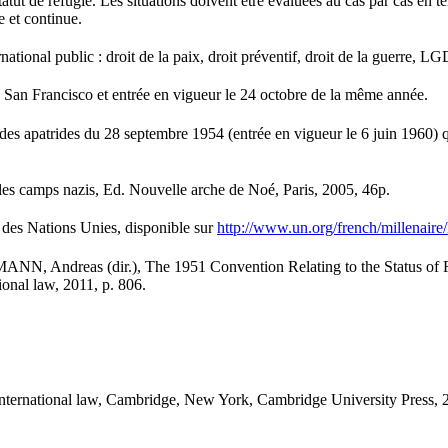
statut de réfugié. Les situations doivent être évaluées au cas par cas en t
e et continue.
ional public : droit de la paix, droit préventif, droit de la guerre, LGD
 San Francisco et entrée en vigueur le 24 octobre de la même année.
ut des apatrides du 28 septembre 1954 (entrée en vigueur le 6 juin 1960)
s camps nazis, Ed. Nouvelle arche de Noé, Paris, 2005, 46p.
al des Nations Unies, disponible sur
http://www.un.org/french/millenaire
NN, Andreas (dir.), The 1951 Convention Relating to the Status of 
onal law, 2011, p. 806.
nternational law, Cambridge, New York, Cambridge University Press, 