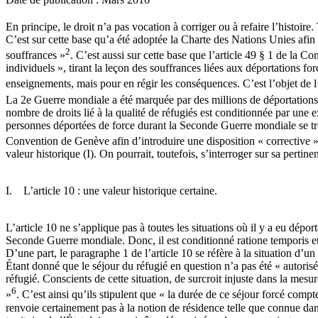
En principe, le droit n’a pas vocation à corriger ou à refaire l’histoir
C’est sur cette base qu’a été adoptée la Charte des Nations Unies afin 
2
souffrances »
. C’est aussi sur cette base que l’article 49 § 1 de la C
individuels », tirant la leçon des souffrances liées aux déportations for
enseignements, mais pour en régir les conséquences. C’est l’objet de l
La 2e Guerre mondiale a été marquée par des millions de déportations fo
nombre de droits lié à la qualité de réfugiés est conditionnée par une e
personnes déportées de force durant la Seconde Guerre mondiale se trouv
Convention de Genève afin d’introduire une disposition « corrective » d
valeur historique (I). On pourrait, toutefois, s’interroger sur sa pertinen
I. L’article 10 : une valeur historique certaine.
L’article 10 ne s’applique pas à toutes les situations où il y a eu dépor
Seconde Guerre mondiale. Donc, il est conditionné ratione temporis et s
D’une part, le paragraphe 1 de l’article 10 se réfère à la situation d’un
Étant donné que le séjour du réfugié en question n’a pas été « autorisé 
réfugié. Conscients de cette situation, de surcroit injuste dans la mesu
6
»
. C’est ainsi qu’ils stipulent que « la durée de ce séjour forcé comp
renvoie certainement pas à la notion de résidence telle que connue dans 