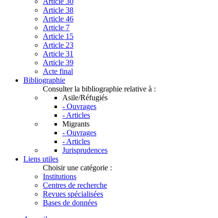
Article 30
Article 38
Article 46
Article 7
Article 15
Article 23
Article 31
Article 39
Acte final
Bibliographie
Consulter la bibliographie relative à :
Asile/Réfugiés
- Ouvrages
- Articles
Migrants
- Ouvrages
- Articles
Jurisprudences
Liens utiles
Choisir une catégorie :
Institutions
Centres de recherche
Revues spécialisées
Bases de données