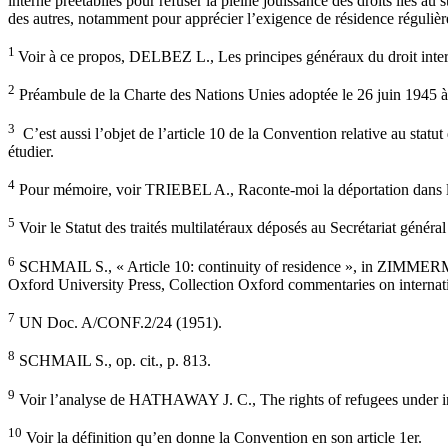
interne préétablies pour refuser la pleine jouissance des droits liés au 
des autres, notamment pour apprécier l’exigence de résidence régulièr
1
Voir à ce propos, DELBEZ L., Les principes généraux du droit internat
2
Préambule de la Charte des Nations Unies adoptée le 26 juin 1945 à
3
C’est aussi l’objet de l’article 10 de la Convention relative au stat
étudier.
4
Pour mémoire, voir TRIEBEL A., Raconte-moi la déportation dans le
5
Voir le Statut des traités multilatéraux déposés au Secrétariat génér
6
SCHMAIL S., « Article 10: continuity of residence », in ZIMMERMA
Oxford University Press, Collection Oxford commentaries on internati
7
UN Doc. A/CONF.2/24 (1951).
8
SCHMAIL S., op. cit., p. 813.
9
Voir l’analyse de HATHAWAY J. C., The rights of refugees under i
10
Voir la définition qu’en donne la Convention en son article 1er.