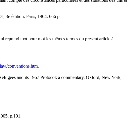
enant compte des circonstances particulières et des situations des uns et
J, 3e édition, Paris, 1964, 666 p.
 qui reprend mot pour mot les mêmes termes du présent article à
/law/conventions.htm.
Refugees and its 1967 Protocol: a commentary, Oxford, New York,
2005, p.191.