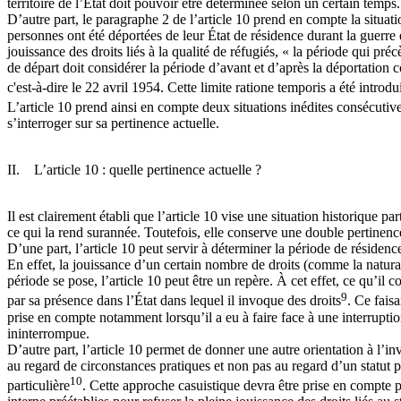
territoire de l’État doit pouvoir être déterminée selon un certain temps.
D’autre part, le paragraphe 2 de l’article 10 prend en compte la situati
personnes ont été déportées de leur État de résidence durant la guerre 
jouissance des droits liés à la qualité de réfugiés, « la période qui pr
de départ doit considérer la période d’avant et d’après la déportation 
c'est-à-dire le 22 avril 1954. Cette limite ratione temporis a été introd
L’article 10 prend ainsi en compte deux situations inédites consécutiv
s’interroger sur sa pertinence actuelle.
II. L’article 10 : quelle pertinence actuelle ?
Il est clairement établi que l’article 10 vise une situation historique pa
ce qui la rend surannée. Toutefois, elle conserve une double pertinence 
D’une part, l’article 10 peut servir à déterminer la période de résidenc
En effet, la jouissance d’un certain nombre de droits (comme la natural
période se pose, l’article 10 peut être un repère. À cet effet, ce qu’i
9
par sa présence dans l’État dans lequel il invoque des droits
. Ce fais
prise en compte notamment lorsqu’il a eu à faire face à une interruptio
ininterrompue.
D’autre part, l’article 10 permet de donner une autre orientation à l’invoc
au regard de circonstances pratiques et non pas au regard d’un statut pré
10
particulière
. Cette approche casuistique devra être prise en compte pa