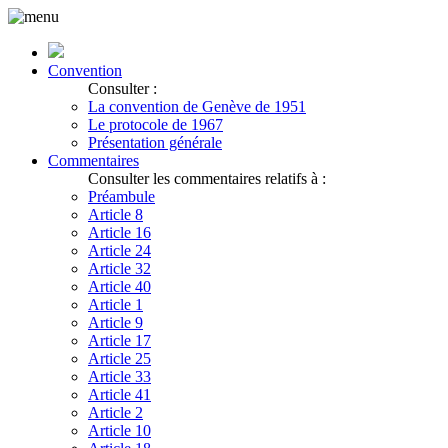
Convention
Consulter :
La convention de Genève de 1951
Le protocole de 1967
Présentation générale
Commentaires
Consulter les commentaires relatifs à :
Préambule
Article 8
Article 16
Article 24
Article 32
Article 40
Article 1
Article 9
Article 17
Article 25
Article 33
Article 41
Article 2
Article 10