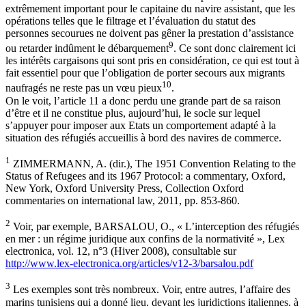
extrêmement important pour le capitaine du navire assistant, que les
opérations telles que le filtrage et l’évaluation du statut des
personnes secourues ne doivent pas gêner la prestation d’assistance
9
ou retarder indûment le débarquement
. Ce sont donc clairement ici
les intérêts cargaisons qui sont pris en considération, ce qui est tout à
fait essentiel pour que l’obligation de porter secours aux migrants
10
naufragés ne reste pas un vœu pieux
.
On le voit, l’article 11 a donc perdu une grande part de sa raison
d’être et il ne constitue plus, aujourd’hui, le socle sur lequel
s’appuyer pour imposer aux Etats un comportement adapté à la
situation des réfugiés accueillis à bord des navires de commerce.
1
ZIMMERMANN, A. (dir.), The 1951 Convention Relating to the
Status of Refugees and its 1967 Protocol: a commentary, Oxford,
New York, Oxford University Press, Collection Oxford
commentaries on international law, 2011, pp. 853-860.
2
Voir, par exemple, BARSALOU, O., « L’interception des réfugiés
en mer : un régime juridique aux confins de la normativité », Lex
electronica, vol. 12, n°3 (Hiver 2008), consultable sur
http://www.lex-electronica.org/articles/v12-3/barsalou.pdf
3
Les exemples sont très nombreux. Voir, entre autres, l’affaire des
marins tunisiens qui a donné lieu, devant les juridictions italiennes, à