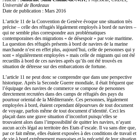
Université de Bordeaux
Date de publication : Mars 2016
L’article 11 de la Convention de Genève évoque une situation très
précise – celle des réfugiés légalement employés à bord de navires –
qui ne semble plus correspondre aux problématiques
contemporaines des migrations « de désespoir » par voie maritime.
La question des réfugiés présents à bord de navires de la marine
marchande n’est en effet plus, aujourd’hui, celle de personnes qui y
sont « régulièrement employées » mais celle de migrants qui ont été
recueillis à bord de ces navires après qu’ils ont été trouvés en
situation de détresse sur des embarcations de fortune.
L’article 11 ne peut donc se comprendre que dans une perspective
historique. Après la Seconde Guerre mondiale, il était fréquent que
l’équipage des navires de commerce se compose de personnes
directement recrutées dans des camps de réfugiés des pays du
pourtour oriental de la Méditerranée. Ces personnes, légalement
employées à bord, étaient cependant dépourvues de tout document
de voyage, parfois même de tout document d’identité. Ceci les
plaçait dans une grave situation d’inconfort puisqu’elles se
trouvaient alors dans l’impossibilité de quitter les navires, n’ayant
aucun accès légal au territoire des Etats d’escale. Il va sans dire que,
par ce fait même, elles étaient exposées à des conditions de travail et
de vie à bord extrêmement mauvaises et la précarité de leur situation