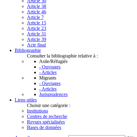
Article 30
Article 38
Article 46
Article 7
Article 15
Article 23
Article 31
Article 39
Acte final
Bibliographie
Consulter la bibliographie relative à :
Asile/Réfugiés
- Ouvrages
- Articles
Migrants
- Ouvrages
- Articles
Jurisprudences
Liens utiles
Choisir une catégorie :
Institutions
Centres de recherche
Revues spécialisées
Bases de données