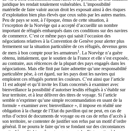
juridique les rendait totalement vulnérables. L’impossibilité
matérielle de faire valoir aucun droit les exposait ainsi à des risques
d’exploitation bien plus élevés que ceux subis par les autres marins.
Peu de pays se sont, à l’époque, émus de cette situation, à
l’exception de la Norvège qui a accepté d’accueillir un nombre
important de réfugiés embarqués dans ces conditions sur des navires
de commerce. C’est ce même pays qui saisit l’occasion des
négociations relatives à la Convention de Genève pour alerter plus
fermement sur la situation particulière de ces réfugiés, devenus gens
1
de mers à bon compte pour les armateurs
. La Norvège n’a guère
obtenu, initialement, que le soutien de la France et elle s’est exposée,
au contraire, aux réticences de la plupart des pays engagés dans les
négociations. Mais elle finit par faire admettre qu’une responsabilité
particulière pèse, à cet égard, sur les pays dont les navires qui
emploient ces réfugiés portent les couleurs. C’est ainsi que l’article
11 est adopté et qu’il invite les Etats concernés à examiner avec
bienveillance la possibilité d’autoriser lesdits réfugiés à s’établir sur
leur territoire, et à leur délivrer des titres de voyage. Si l’article
semble n’exprimer qu’une simple recommandation en usant de la
formule « examiner avec bienveillance », il impose en réalité une
obligation à la charge de l’Etat du pavillon qui ne peut, en cas de
refus d’octroi de documents de voyage ou en cas de refus d’accès à
son territoire, se contenter de justifier son refus par un motif d’ordre
général. Il ne pourra le faire qu’en se fondant sur des circonstances