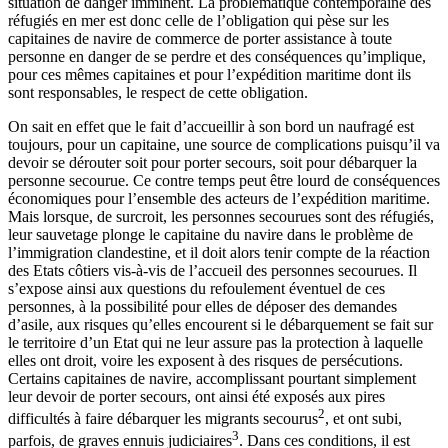
situation de danger imminent. La problématique contemporaine des
réfugiés en mer est donc celle de l’obligation qui pèse sur les
capitaines de navire de commerce de porter assistance à toute
personne en danger de se perdre et des conséquences qu’implique,
pour ces mêmes capitaines et pour l’expédition maritime dont ils
sont responsables, le respect de cette obligation.
On sait en effet que le fait d’accueillir à son bord un naufragé est
toujours, pour un capitaine, une source de complications puisqu’il va
devoir se dérouter soit pour porter secours, soit pour débarquer la
personne secourue. Ce contre temps peut être lourd de conséquences
économiques pour l’ensemble des acteurs de l’expédition maritime.
Mais lorsque, de surcroit, les personnes secourues sont des réfugiés,
leur sauvetage plonge le capitaine du navire dans le problème de
l’immigration clandestine, et il doit alors tenir compte de la réaction
des Etats côtiers vis-à-vis de l’accueil des personnes secourues. Il
s’expose ainsi aux questions du refoulement éventuel de ces
personnes, à la possibilité pour elles de déposer des demandes
d’asile, aux risques qu’elles encourent si le débarquement se fait sur
le territoire d’un Etat qui ne leur assure pas la protection à laquelle
elles ont droit, voire les exposent à des risques de persécutions.
Certains capitaines de navire, accomplissant pourtant simplement
leur devoir de porter secours, ont ainsi été exposés aux pires
2
difficultés à faire débarquer les migrants secourus
, et ont subi,
3
parfois, de graves ennuis judiciaires
. Dans ces conditions, il est