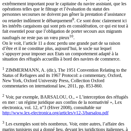
extrêmement important pour le capitaine du navire assistant, que les
opérations telles que le filtrage et l’évaluation du statut des
personnes secourues ne doivent pas gêner la prestation d’assistance
9
ou retarder indûment le débarquement
. Ce sont donc clairement ici
les intérêts cargaisons qui sont pris en considération, ce qui est tout à
fait essentiel pour que l’obligation de porter secours aux migrants
10
naufragés ne reste pas un vœu pieux
.
On le voit, l’article 11 a donc perdu une grande part de sa raison
d’être et il ne constitue plus, aujourd’hui, le socle sur lequel
s’appuyer pour imposer aux Etats un comportement adapté à la
situation des réfugiés accueillis à bord des navires de commerce.
1
ZIMMERMANN, A. (dir.), The 1951 Convention Relating to the
Status of Refugees and its 1967 Protocol: a commentary, Oxford,
New York, Oxford University Press, Collection Oxford
commentaries on international law, 2011, pp. 853-860.
2
Voir, par exemple, BARSALOU, O., « L’interception des réfugiés
en mer : un régime juridique aux confins de la normativité », Lex
electronica, vol. 12, n°3 (Hiver 2008), consultable sur
http://www.lex-electronica.org/articles/v12-3/barsalou.pdf
3
Les exemples sont très nombreux. Voir, entre autres, l’affaire des
marins tunisiens qui a donné lieu, devant les juridictions italiennes, à