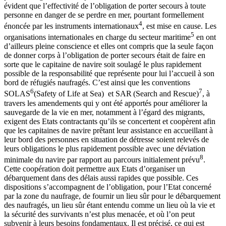
évident que l’effectivité de l’obligation de porter secours à toute
personne en danger de se perdre en mer, pourtant formellement
4
énoncée par les instruments internationaux
, est mise en cause. Les
5
organisations internationales en charge du secteur maritime
en ont
d’ailleurs pleine conscience et elles ont compris que la seule façon
de donner corps à l’obligation de porter secours était de faire en
sorte que le capitaine de navire soit soulagé le plus rapidement
possible de la responsabilité que représente pour lui l’accueil à son
bord de réfugiés naufragés. C’est ainsi que les conventions
6
7
SOLAS
(Safety of Life at Sea) et SAR
(Search and Rescue)
, à
travers les amendements qui y ont été apportés pour améliorer la
sauvegarde de la vie en mer, notamment à l’égard des migrants,
exigent des Etats contractants qu’ils se concertent et coopèrent afin
que les capitaines de navire prêtant leur assistance en accueillant à
leur bord des personnes en situation de détresse soient relevés de
leurs obligations le plus rapidement possible avec une déviation
8
minimale du navire par rapport au parcours initialement prévu
.
Cette coopération doit permettre aux Etats d’organiser un
débarquement dans des délais aussi rapides que possible. Ces
dispositions s’accompagnent de l’obligation, pour l’Etat concerné
par la zone du naufrage, de fournir un lieu sûr pour le débarquement
des naufragés, un lieu sûr étant entendu comme un lieu où la vie et
la sécurité des survivants n’est plus menacée, et où l’on peut
subvenir à leurs besoins fondamentaux. Il est précisé, ce qui est