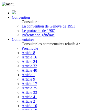
Convention
Consulter :
La convention de Genève de 1951
Le protocole de 1967
Présentation générale
Commentaires
Consulter les commentaires relatifs à :
Préambule
Article 8
Article 16
Article 24
Article 32
Article 40
Article 1
Article 9
Article 17
Article 25
Article 33
Article 41
Article 2
Article 10