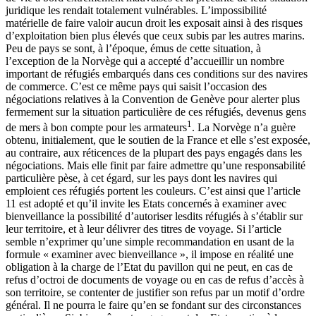
juridique les rendait totalement vulnérables. L’impossibilité
matérielle de faire valoir aucun droit les exposait ainsi à des risques
d’exploitation bien plus élevés que ceux subis par les autres marins.
Peu de pays se sont, à l’époque, émus de cette situation, à
l’exception de la Norvège qui a accepté d’accueillir un nombre
important de réfugiés embarqués dans ces conditions sur des navires
de commerce. C’est ce même pays qui saisit l’occasion des
négociations relatives à la Convention de Genève pour alerter plus
fermement sur la situation particulière de ces réfugiés, devenus gens
1
de mers à bon compte pour les armateurs
. La Norvège n’a guère
obtenu, initialement, que le soutien de la France et elle s’est exposée,
au contraire, aux réticences de la plupart des pays engagés dans les
négociations. Mais elle finit par faire admettre qu’une responsabilité
particulière pèse, à cet égard, sur les pays dont les navires qui
emploient ces réfugiés portent les couleurs. C’est ainsi que l’article
11 est adopté et qu’il invite les Etats concernés à examiner avec
bienveillance la possibilité d’autoriser lesdits réfugiés à s’établir sur
leur territoire, et à leur délivrer des titres de voyage. Si l’article
semble n’exprimer qu’une simple recommandation en usant de la
formule « examiner avec bienveillance », il impose en réalité une
obligation à la charge de l’Etat du pavillon qui ne peut, en cas de
refus d’octroi de documents de voyage ou en cas de refus d’accès à
son territoire, se contenter de justifier son refus par un motif d’ordre
général. Il ne pourra le faire qu’en se fondant sur des circonstances