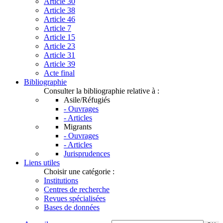
Article 30
Article 38
Article 46
Article 7
Article 15
Article 23
Article 31
Article 39
Acte final
Bibliographie
Consulter la bibliographie relative à :
Asile/Réfugiés
- Ouvrages
- Articles
Migrants
- Ouvrages
- Articles
Jurisprudences
Liens utiles
Choisir une catégorie :
Institutions
Centres de recherche
Revues spécialisées
Bases de données