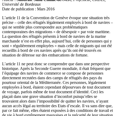
Université de Bordeaux
Date de publication : Mars 2016
L’article 11 de la Convention de Genève évoque une situation très
précise – celle des réfugiés légalement employés à bord de navires –
qui ne semble plus correspondre aux problématiques
contemporaines des migrations « de désespoir » par voie maritime.
La question des réfugiés présents à bord de navires de la marine
marchande n’est en effet plus, aujourd’hui, celle de personnes qui y
sont « régulièrement employées » mais celle de migrants qui ont été
recueillis à bord de ces navires après qu’ils ont été trouvés en
situation de détresse sur des embarcations de fortune.
L’article 11 ne peut donc se comprendre que dans une perspective
historique. Après la Seconde Guerre mondiale, il était fréquent que
l’équipage des navires de commerce se compose de personnes
directement recrutées dans des camps de réfugiés des pays du
pourtour oriental de la Méditerranée. Ces personnes, légalement
employées à bord, étaient cependant dépourvues de tout document
de voyage, parfois même de tout document d’identité. Ceci les
plaçait dans une grave situation d’inconfort puisqu’elles se
trouvaient alors dans l’impossibilité de quitter les navires, n’ayant
aucun accès légal au territoire des Etats d’escale. Il va sans dire que,
par ce fait même, elles étaient exposées à des conditions de travail et
de vie à bord extrêmement mauvaises et la précarité de leur situation