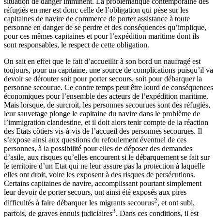
situation de danger imminent. La problématique contemporaine des
réfugiés en mer est donc celle de l’obligation qui pèse sur les
capitaines de navire de commerce de porter assistance à toute
personne en danger de se perdre et des conséquences qu’implique,
pour ces mêmes capitaines et pour l’expédition maritime dont ils
sont responsables, le respect de cette obligation.
On sait en effet que le fait d’accueillir à son bord un naufragé est
toujours, pour un capitaine, une source de complications puisqu’il va
devoir se dérouter soit pour porter secours, soit pour débarquer la
personne secourue. Ce contre temps peut être lourd de conséquences
économiques pour l’ensemble des acteurs de l’expédition maritime.
Mais lorsque, de surcroit, les personnes secourues sont des réfugiés,
leur sauvetage plonge le capitaine du navire dans le problème de
l’immigration clandestine, et il doit alors tenir compte de la réaction
des Etats côtiers vis-à-vis de l’accueil des personnes secourues. Il
s’expose ainsi aux questions du refoulement éventuel de ces
personnes, à la possibilité pour elles de déposer des demandes
d’asile, aux risques qu’elles encourent si le débarquement se fait sur
le territoire d’un Etat qui ne leur assure pas la protection à laquelle
elles ont droit, voire les exposent à des risques de persécutions.
Certains capitaines de navire, accomplissant pourtant simplement
leur devoir de porter secours, ont ainsi été exposés aux pires
2
difficultés à faire débarquer les migrants secourus
, et ont subi,
3
parfois, de graves ennuis judiciaires
. Dans ces conditions, il est