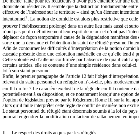
De même, faute pour les rédacteurs d’avoir pu s’entendre sur une défin
domicile ou résidence. Il semble que la distinction fondamentale entre 
effective de l’intéressé sur le territoire – ainsi qu’un élément intentio
7
intentionnel
. La notion de domicile est alors plus restrictive que cel
prouver l’établissement prolongé dans un autre lieu mais aussi et surtou
n’ont pas perdu définitivement leur esprit de retour et n’ont pas l’inte
déplacer de façon temporaire à cause de la dégradation manifeste des c
sorte que la demande et l'obtention du statut de réfugié présume l'inten
Afin de contourner les difficultés d’interprétation de la notion domicil
cascade présente donc une coloration matérielle en ce qu’elle tend à pr
Cette volonté est d’ailleurs confirmée par l’absence de qualificatif ap
certains articles, elle se contente d’une simple résidence dans celui-ci. 
loi à son statut personnel.
Enfin, le premier paragraphe de l’article 12 fait l’objet d’interprétatio
relevant du statut personnel du réfugié ou n’a-t-elle, plus modestement
conflit du for ? Le caractère exclusif de la règle de conflit contenue d
potentiellement à sa disposition, et ce notamment lorsqu’une option de l
l’option de législation prévue par le Règlement Rome III sur la loi ap
alors qu’il faille interpréter cette règle de conflit de manière non excl
Le statut personnel du réfugié étant désormais soumis à la loi du pays d
pourrait engendrer la modification du facteur de rattachement en impos
II. Le respect des droits acquis par les réfugiés