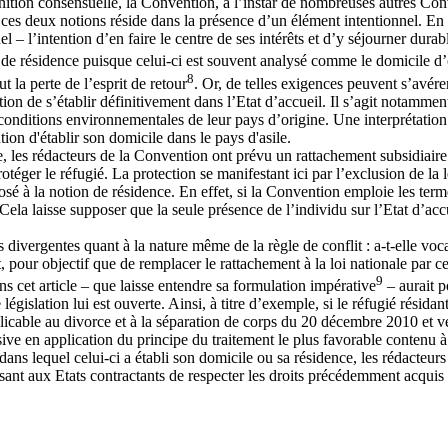
ition consensuelle, la Convention, à l’instar de nombreuses autres Conven
ces deux notions réside dans la présence d’un élément intentionnel. En e
nnel – l’intention d’en faire le centre de ses intérêts et d’y séjourner du
le de résidence puisque celui-ci est souvent analysé comme le domicile d’o
8
t la perte de l’esprit de retour
. Or, de telles exigences peuvent s’avére
ntion de s’établir définitivement dans l’Etat d’accueil. Il s’agit notamm
onditions environnementales de leur pays d’origine. Une interprétation d
tion d'établir son domicile dans le pays d'asile.
e, les rédacteurs de la Convention ont prévu un rattachement subsidiaire 
otéger le réfugié. La protection se manifestant ici par l’exclusion de la
posé à la notion de résidence. En effet, si la Convention emploie les ter
Cela laisse supposer que la seule présence de l’individu sur l’Etat d’accue
ns divergentes quant à la nature même de la règle de conflit : a-t-elle voc
, pour objectif que de remplacer le rattachement à la loi nationale par c
9
ans cet article – que laisse entendre sa formulation impérative
– aurait p
égislation lui est ouverte. Ainsi, à titre d’exemple, si le réfugié résida
plicable au divorce et à la séparation de corps du 20 décembre 2010 et v
usive en application du principe du traitement le plus favorable contenu à
ans lequel celui-ci a établi son domicile ou sa résidence, les rédacteurs
ant aux Etats contractants de respecter les droits précédemment acquis p