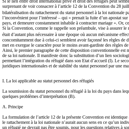
Si le lien entre droit international privé et droit des réfugiés peut s
surprenant de voir consacrer à l’article 12 de la Convention du 28 juill
bilatéralisation du rattachement du statut personnel à la loi nationale p
l’inconvénient pour l’intéressé – qui « prenait la fuite d’un apostat su
pays, et demeurer constamment inhabile à contracter mariage ». Or, ce
Si la Convention, comme le rappelle son préambule, vise à assurer le re
était d’autant plus nécessaire à une époque où aucun mécanisme effecti
concomitamment due à celui-ci semblent avoir façonné les règles de droi
met en exergue le caractère pour le moins avant-gardiste des règles de d
Ainsi, le premier paragraphe de cette disposition conventionnelle est ma
de sa loi nationale. Il manifeste donc la substitution d’un lien sociol
permettant l’intégration du réfugié dans son Etat d’accueil (I). Le se
juridiques internationales et de stabilité du statut personnel par une man
I. La loi applicable au statut personnel des réfugiés
La soumission du statut personnel du réfugié à la loi du pays dans lequ
quelques problèmes d’interprétation (B).
A. Principe
La formulation de l’article 12 de la présente Convention est identique 
le rattachement à la loi nationale n’aurait aucun sens en ce qu’un indiv
un réfugié ne devrait pas être soumis, pour les questions relatives à son 