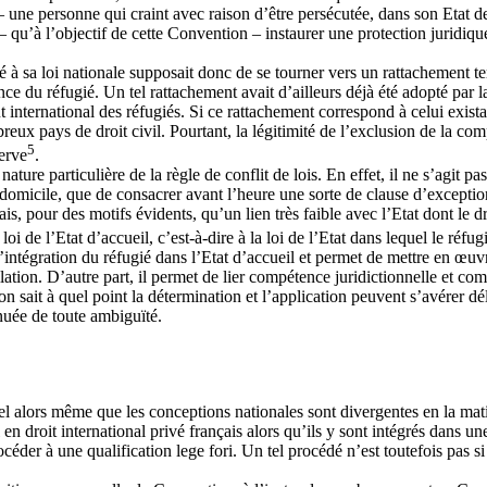
 une personne qui craint avec raison d’être persécutée, dans son Etat de na
 qu’à l’objectif de cette Convention – instaurer une protection juridique 
à sa loi nationale supposait donc de se tourner vers un rattachement terr
e du réfugié. Un tel rattachement avait d’ailleurs déjà été adopté par l
t international des réfugiés. Si ce rattachement correspond à celui exi
eux pays de droit civil. Pourtant, la légitimité de l’exclusion de la compé
5
erve
.
ure particulière de la règle de conflit de lois. En effet, il ne s’agit p
u domicile, que de consacrer avant l’heure une sorte de clause d’exception
is, pour des motifs évidents, qu’un lien très faible avec l’Etat dont le d
loi de l’Etat d’accueil, c’est-à-dire à la loi de l’Etat dans lequel le réfu
intégration du réfugié dans l’Etat d’accueil et permet de mettre en œuvre
llation. D’autre part, il permet de lier compétence juridictionnelle et co
 on sait à quel point la détermination et l’application peuvent s’avérer d
dénuée de toute ambiguïté.
nel alors même que les conceptions nationales sont divergentes en la ma
 en droit international privé français alors qu’ils y sont intégrés dans 
céder à une qualification lege fori. Un tel procédé n’est toutefois pas si 