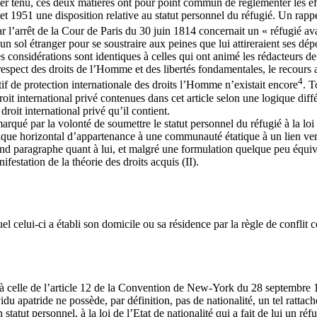
embler ténu, ces deux matières ont pour point commun de réglementer les ef
et 1951 une disposition relative au statut personnel du réfugié. Un rappel
ar l’arrêt de la Cour de Paris du 30 juin 1814 concernait un « réfugié avan
r un sol étranger pour se soustraire aux peines que lui attireraient ses d
s considérations sont identiques à celles qui ont animé les rédacteurs 
spect des droits de l’Homme et des libertés fondamentales, le recours au 
4
f de protection internationale des droits l’Homme n’existait encore
. T
t international privé contenues dans cet article selon une logique différ
roit international privé qu’il contient.
rqué par la volonté de soumettre le statut personnel du réfugié à la loi 
ogique horizontal d’appartenance à une communauté étatique à un lien vert
cond paragraphe quant à lui, et malgré une formulation quelque peu équi
ifestation de la théorie des droits acquis (II).
el celui-ci a établi son domicile ou sa résidence par la règle de confli
à celle de l’article 12 de la Convention de New-York du 28 septembre 195
idu apatride ne possède, par définition, pas de nationalité, un tel rattac
statut personnel, à la loi de l’Etat de nationalité qui a fait de lui un ré