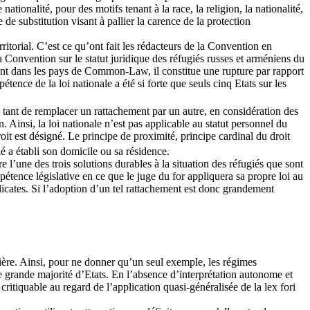
tionalité, pour des motifs tenant à la race, la religion, la nationalité,
de substitution visant à pallier la carence de la protection
itorial. C’est ce qu’ont fait les rédacteurs de la Convention en
a Convention sur le statut juridique des réfugiés russes et arméniens du
stant dans les pays de Common-Law, il constitue une rupture par rapport
tence de la loi nationale a été si forte que seuls cinq Etats sur les
as tant de remplacer un rattachement par un autre, en considération des
. Ainsi, la loi nationale n’est pas applicable au statut personnel du
roit est désigné. Le principe de proximité, principe cardinal du droit
gié a établi son domicile ou sa résidence.
 l’une des trois solutions durables à la situation des réfugiés que sont
mpétence législative en ce que le juge du for appliquera sa propre loi au
élicates. Si l’adoption d’un tel rattachement est donc grandement
tière. Ainsi, pour ne donner qu’un seul exemple, les régimes
une grande majorité d’Etats. En l’absence d’interprétation autonome et
critiquable au regard de l’application quasi-généralisée de la lex fori