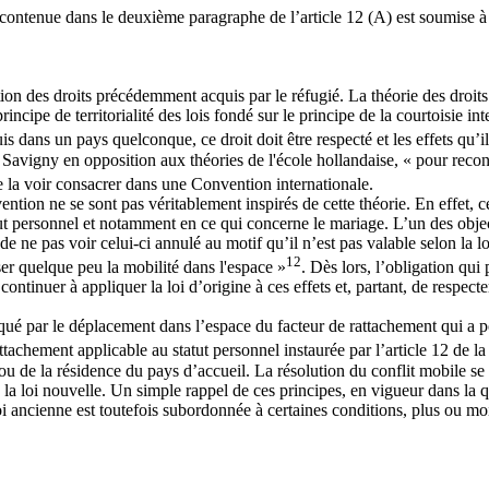
 contenue dans le deuxième paragraphe de l’article 12 (A) est soumise à 
rvation des droits précédemment acquis par le réfugié. La théorie des droits
ncipe de territorialité des lois fondé sur le principe de la courtoisie i
uis dans un pays quelconque, ce droit doit être respecté et les effets qu’i
igny en opposition aux théories de l'école hollandaise, « pour reconnait
 de la voir consacrer dans une Convention internationale.
vention ne se sont pas véritablement inspirés de cette théorie. En effet
ut personnel et notamment en ce qui concerne le mariage. L’un des objecti
de ne pas voir celui-ci annulé au motif qu’il n’est pas valable selon la 
12
ser quelque peu la mobilité dans l'espace »
. Dès lors, l’obligation qui
ontinuer à appliquer la loi d’origine à ces effets et, partant, de respecte
voqué par le déplacement dans l’espace du facteur de rattachement qui a 
attachement applicable au statut personnel instaurée par l’article 12 de 
le ou de la résidence du pays d’accueil. La résolution du conflit mobile 
de la loi nouvelle. Un simple rappel de ces principes, en vigueur dans la q
 loi ancienne est toutefois subordonnée à certaines conditions, plus ou mo