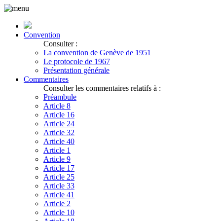
Convention
Consulter :
La convention de Genève de 1951
Le protocole de 1967
Présentation générale
Commentaires
Consulter les commentaires relatifs à :
Préambule
Article 8
Article 16
Article 24
Article 32
Article 40
Article 1
Article 9
Article 17
Article 25
Article 33
Article 41
Article 2
Article 10