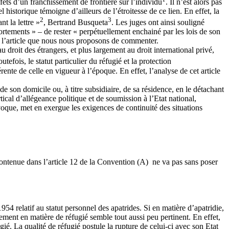
fets d’un franchissement de frontière sur l’individu
. Il n’est alors pas
 historique témoigne d’ailleurs de l’étroitesse de ce lien. En effet, la
2
3
t la lettre »
, Bertrand Busqueta
. Les juges ont ainsi souligné
éportements » – de rester « perpétuellement enchainé par les lois de son
de l’article que nous nous proposons de commenter.
droit des étrangers, et plus largement au droit international privé,
outefois, le statut particulier du réfugié et la protection
ente de celle en vigueur à l’époque. En effet, l’analyse de cet article
de son domicile ou, à titre subsidiaire, de sa résidence, en le détachant
ical d’allégeance politique et de soumission à l’Etat national,
voque, met en exergue les exigences de continuité des situations
t contenue dans l’article 12 de la Convention (A) ne va pas sans poser
4 relatif au statut personnel des apatrides. Si en matière d’apatridie,
hement en matière de réfugié semble tout aussi peu pertinent. En effet,
fugié. La qualité de réfugié postule la rupture de celui-ci avec son Etat