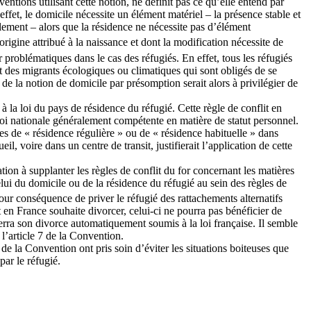
tions utilisant cette notion, ne définit pas ce qu’elle entend par
ffet, le domicile nécessite un élément matériel – la présence stable et
rablement – alors que la résidence ne nécessite pas d’élément
rigine attribué à la naissance et dont la modification nécessite de
r problématiques dans le cas des réfugiés. En effet, tous les réfugiés
ent des migrants écologiques ou climatiques qui sont obligés de se
e la notion de domicile par présomption serait alors à privilégier de
à la loi du pays de résidence du réfugié. Cette règle de conflit en
 loi nationale généralement compétente en matière de statut personnel.
mes de « résidence régulière » ou de « résidence habituelle » dans
il, voire dans un centre de transit, justifierait l’application de cette
ation à supplanter les règles de conflit du for concernant les matières
elui du domicile ou de la résidence du réfugié au sein des règles de
our conséquence de priver le réfugié des rattachements alternatifs
nt en France souhaite divorcer, celui-ci ne pourra pas bénéficier de
erra son divorce automatiquement soumis à la loi française. Il semble
 l’article 7 de la Convention.
 de la Convention ont pris soin d’éviter les situations boiteuses que
ar le réfugié.