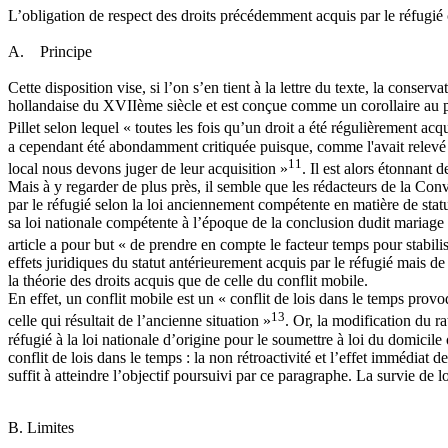
L’obligation de respect des droits précédemment acquis par le réfugié
A. Principe
Cette disposition vise, si l’on s’en tient à la lettre du texte, la conse
hollandaise du XVIIème siècle et est conçue comme un corollaire au pri
Pillet selon lequel « toutes les fois qu’un droit a été régulièrement acq
a cependant été abondamment critiquée puisque, comme l'avait relevé Sav
11
local nous devons juger de leur acquisition »
. Il est alors étonnant
Mais à y regarder de plus près, il semble que les rédacteurs de la Con
par le réfugié selon la loi anciennement compétente en matière de stat
sa loi nationale compétente à l’époque de la conclusion dudit mariage 
article a pour but « de prendre en compte le facteur temps pour stabili
effets juridiques du statut antérieurement acquis par le réfugié mais de c
la théorie des droits acquis que de celle du conflit mobile.
En effet, un conflit mobile est un « conflit de lois dans le temps pro
13
celle qui résultait de l’ancienne situation »
. Or, la modification du r
réfugié à la loi nationale d’origine pour le soumettre à loi du domici
conflit de lois dans le temps : la non rétroactivité et l’effet immédiat 
suffit à atteindre l’objectif poursuivi par ce paragraphe. La survie de
B. Limites