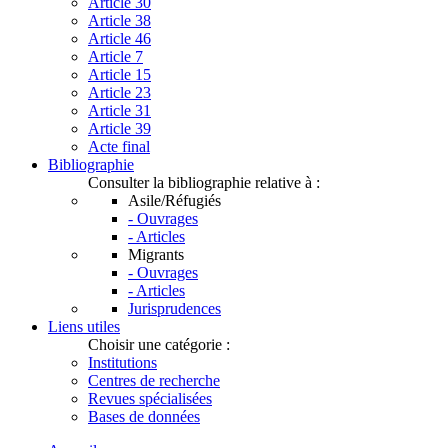
Article 30
Article 38
Article 46
Article 7
Article 15
Article 23
Article 31
Article 39
Acte final
Bibliographie
Consulter la bibliographie relative à :
Asile/Réfugiés
- Ouvrages
- Articles
Migrants
- Ouvrages
- Articles
Jurisprudences
Liens utiles
Choisir une catégorie :
Institutions
Centres de recherche
Revues spécialisées
Bases de données