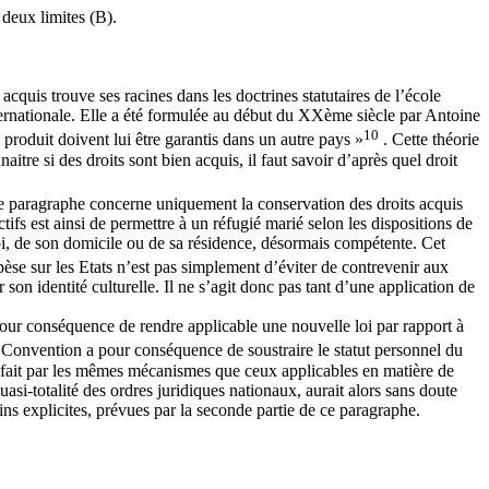
deux limites (B).
 acquis trouve ses racines dans les doctrines statutaires de l’école
nternationale. Elle a été formulée au début du XXème siècle par Antoine
10
l produit doivent lui être garantis dans un autre pays »
. Cette théorie
re si des droits sont bien acquis, il faut savoir d’après quel droit
, ce paragraphe concerne uniquement la conservation des droits acquis
fs est ainsi de permettre à un réfugié marié selon les dispositions de
loi, de son domicile ou de sa résidence, désormais compétente. Cet
 pèse sur les Etats n’est pas simplement d’éviter de contrevenir aux
r son identité culturelle. Il ne s’agit donc pas tant d’une application de
pour conséquence de rendre applicable une nouvelle loi par rapport à
la Convention a pour conséquence de soustraire le statut personnel du
se fait par les mêmes mécanismes que ceux applicables en matière de
uasi-totalité des ordres juridiques nationaux, aurait alors sans doute
ins explicites, prévues par la seconde partie de ce paragraphe.