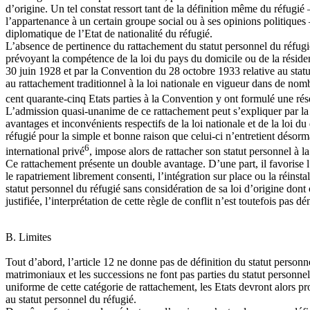
d’origine. Un tel constat ressort tant de la définition même du réfugié –
l’appartenance à un certain groupe social ou à ses opinions politiques –
diplomatique de l’Etat de nationalité du réfugié.
L’absence de pertinence du rattachement du statut personnel du réfugié 
prévoyant la compétence de la loi du pays du domicile ou de la résidenc
30 juin 1928 et par la Convention du 28 octobre 1933 relative au statu
au rattachement traditionnel à la loi nationale en vigueur dans de nombr
cent quarante-cinq Etats parties à la Convention y ont formulé une rés
L’admission quasi-unanime de ce rattachement peut s’expliquer par la nat
avantages et inconvénients respectifs de la loi nationale et de la loi d
réfugié pour la simple et bonne raison que celui-ci n’entretient désorma
6
international privé
, impose alors de rattacher son statut personnel à la 
Ce rattachement présente un double avantage. D’une part, il favorise l’
le rapatriement librement consenti, l’intégration sur place ou la réinsta
statut personnel du réfugié sans considération de sa loi d’origine dont
justifiée, l’interprétation de cette règle de conflit n’est toutefois pas 
B. Limites
Tout d’abord, l’article 12 ne donne pas de définition du statut person
matrimoniaux et les successions ne font pas parties du statut personnel
uniforme de cette catégorie de rattachement, les Etats devront alors pro
au statut personnel du réfugié.