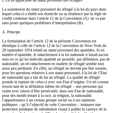
I. La loi applicable au statut personnel des réfugiés
La soumission du statut personnel du réfugié à la loi du pays dans
lequel celui-ci a établi son domicile ou sa résidence par la règle de
conflit contenue dans l’article 12 de la Convention (A) ne va pas
sans poser quelques problèmes d’interprétation (B).
A. Principe
La formulation de l’article 12 de la présente Convention est
identique à celle de l’article 12 de la Convention de New-York du
28 septembre 1954 relatif au statut personnel des apatrides. Si en
matière d’apatridie, le rattachement à la loi nationale n’aurait aucun
sens en ce qu’un individu apatride ne possède, par définition, pas de
nationalité, un tel rattachement en matière de réfugié semble tout
aussi peu pertinent. En effet, un réfugié ne devrait pas être soumis,
pour les questions relatives à son statut personnel, à la loi de l’Etat
de nationalité qui a fait de lui un réfugié. La qualité de réfugié
postule la rupture de celui-ci avec son Etat d’origine. Un tel constat
ressort tant de la définition même du réfugié – une personne qui
craint avec raison d’être persécutée, dans son Etat de nationalité,
pour des motifs tenant à la race, la religion, la nationalité,
l’appartenance à un certain groupe social ou à ses opinions
politiques – qu’à l’objectif de cette Convention – instaurer une
protection juridique de substitution visant à pallier la carence de la