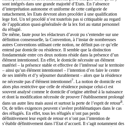
sont intégrés dans une grande majorité d’Etats. En l’absence
d’interprétation autonome et uniforme de cette catégorie de
rattachement, les Etats devront alors procéder à une qualification
lege fori. Un tel procédé n’est toutefois pas si critiquable au regard
de l’application quasi-généralisée de la lex fori au statut personnel
du réfugié.
De même, faute pour les rédacteurs d’avoir pu s’entendre sur une
définition consensuelle, la Convention, à l’instar de nombreuses
autres Conventions utilisant cette notion, ne définit pas ce qu’elle
entend par domicile ou résidence. Il semble que la distinction
fondamentale entre ces deux notions réside dans la présence d’un
élément intentionnel. En effet, le domicile nécessite un élément
matériel – la présence stable et effective de l’intéressé sur le territoire
– ainsi qu’un élément intentionnel – l’intention d’en faire le centre
de ses intérêts et d’y séjourner durablement – alors que la résidence
7
ne nécessite pas d’élément intentionnel
. La notion de domicile est
alors plus restrictive que celle de résidence puisque celui-ci est
souvent analysé comme le domicile d’origine attribué à la naissance
et dont la modification nécessite de prouver l’établissement prolongé
8
dans un autre lieu mais aussi et surtout la perte de l’esprit de retour
.
Or, de telles exigences peuvent s’avérer problématiques dans le cas
des réfugiés. En effet, tous les réfugiés n’ont pas perdu
définitivement leur esprit de retour et n’ont pas l’intention de
s’établir définitivement dans l’Etat d’accueil. Il s’agit notamment des