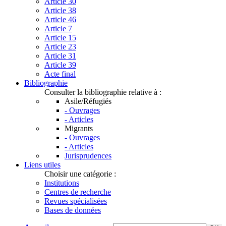
Article 30
Article 38
Article 46
Article 7
Article 15
Article 23
Article 31
Article 39
Acte final
Bibliographie
Consulter la bibliographie relative à :
Asile/Réfugiés
- Ouvrages
- Articles
Migrants
- Ouvrages
- Articles
Jurisprudences
Liens utiles
Choisir une catégorie :
Institutions
Centres de recherche
Revues spécialisées
Bases de données