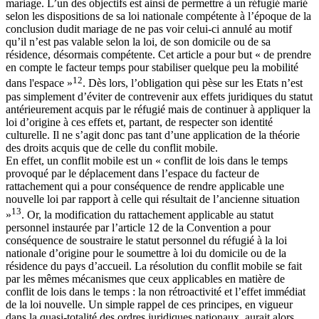
mariage. L’un des objectifs est ainsi de permettre à un réfugié marié
selon les dispositions de sa loi nationale compétente à l’époque de la
conclusion dudit mariage de ne pas voir celui-ci annulé au motif
qu’il n’est pas valable selon la loi, de son domicile ou de sa
résidence, désormais compétente. Cet article a pour but « de prendre
en compte le facteur temps pour stabiliser quelque peu la mobilité
12
dans l'espace »
. Dès lors, l’obligation qui pèse sur les Etats n’est
pas simplement d’éviter de contrevenir aux effets juridiques du statut
antérieurement acquis par le réfugié mais de continuer à appliquer la
loi d’origine à ces effets et, partant, de respecter son identité
culturelle. Il ne s’agit donc pas tant d’une application de la théorie
des droits acquis que de celle du conflit mobile.
En effet, un conflit mobile est un « conflit de lois dans le temps
provoqué par le déplacement dans l’espace du facteur de
rattachement qui a pour conséquence de rendre applicable une
nouvelle loi par rapport à celle qui résultait de l’ancienne situation
13
»
. Or, la modification du rattachement applicable au statut
personnel instaurée par l’article 12 de la Convention a pour
conséquence de soustraire le statut personnel du réfugié à la loi
nationale d’origine pour le soumettre à loi du domicile ou de la
résidence du pays d’accueil. La résolution du conflit mobile se fait
par les mêmes mécanismes que ceux applicables en matière de
conflit de lois dans le temps : la non rétroactivité et l’effet immédiat
de la loi nouvelle. Un simple rappel de ces principes, en vigueur
dans la quasi-totalité des ordres juridiques nationaux, aurait alors