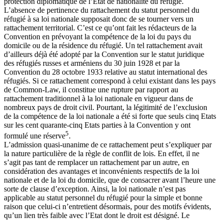
protection diplomatique de l’Etat de nationalité du réfugié.
L’absence de pertinence du rattachement du statut personnel du
réfugié à sa loi nationale supposait donc de se tourner vers un
rattachement territorial. C’est ce qu’ont fait les rédacteurs de la
Convention en prévoyant la compétence de la loi du pays du
domicile ou de la résidence du réfugié. Un tel rattachement avait
d’ailleurs déjà été adopté par la Convention sur le statut juridique
des réfugiés russes et arméniens du 30 juin 1928 et par la
Convention du 28 octobre 1933 relative au statut international des
réfugiés. Si ce rattachement correspond à celui existant dans les pays
de Common-Law, il constitue une rupture par rapport au
rattachement traditionnel à la loi nationale en vigueur dans de
nombreux pays de droit civil. Pourtant, la légitimité de l’exclusion
de la compétence de la loi nationale a été si forte que seuls cinq Etats
sur les cent quarante-cinq Etats parties à la Convention y ont
5
formulé une réserve
.
L’admission quasi-unanime de ce rattachement peut s’expliquer par
la nature particulière de la règle de conflit de lois. En effet, il ne
s’agit pas tant de remplacer un rattachement par un autre, en
considération des avantages et inconvénients respectifs de la loi
nationale et de la loi du domicile, que de consacrer avant l’heure une
sorte de clause d’exception. Ainsi, la loi nationale n’est pas
applicable au statut personnel du réfugié pour la simple et bonne
raison que celui-ci n’entretient désormais, pour des motifs évidents,
qu’un lien très faible avec l’Etat dont le droit est désigné. Le