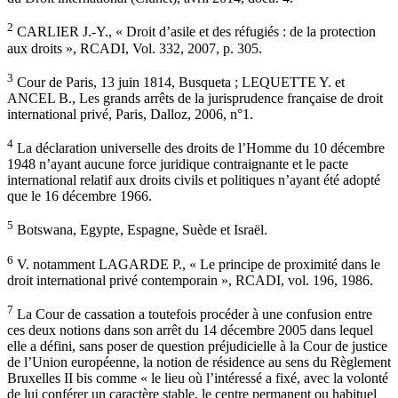
2
CARLIER J.-Y., « Droit d’asile et des réfugiés : de la protection
aux droits », RCADI, Vol. 332, 2007, p. 305.
3
Cour de Paris, 13 juin 1814, Busqueta ; LEQUETTE Y. et
ANCEL B., Les grands arrêts de la jurisprudence française de droit
international privé, Paris, Dalloz, 2006, n°1.
4
La déclaration universelle des droits de l’Homme du 10 décembre
1948 n’ayant aucune force juridique contraignante et le pacte
international relatif aux droits civils et politiques n’ayant été adopté
que le 16 décembre 1966.
5
Botswana, Egypte, Espagne, Suède et Israël.
6
V. notamment LAGARDE P., « Le principe de proximité dans le
droit international privé contemporain », RCADI, vol. 196, 1986.
7
La Cour de cassation a toutefois procéder à une confusion entre
ces deux notions dans son arrêt du 14 décembre 2005 dans lequel
elle a défini, sans poser de question préjudicielle à la Cour de justice
de l’Union européenne, la notion de résidence au sens du Règlement
Bruxelles II bis comme « le lieu où l’intéressé a fixé, avec la volonté
de lui conférer un caractère stable, le centre permanent ou habituel