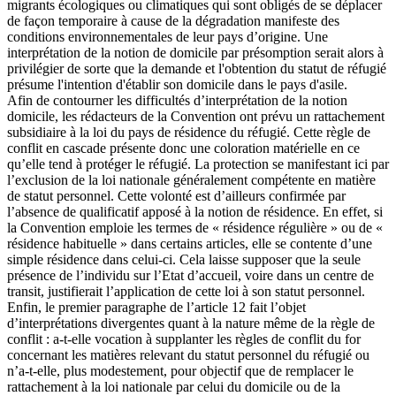
migrants écologiques ou climatiques qui sont obligés de se déplacer
de façon temporaire à cause de la dégradation manifeste des
conditions environnementales de leur pays d’origine. Une
interprétation de la notion de domicile par présomption serait alors à
privilégier de sorte que la demande et l'obtention du statut de réfugié
présume l'intention d'établir son domicile dans le pays d'asile.
Afin de contourner les difficultés d’interprétation de la notion
domicile, les rédacteurs de la Convention ont prévu un rattachement
subsidiaire à la loi du pays de résidence du réfugié. Cette règle de
conflit en cascade présente donc une coloration matérielle en ce
qu’elle tend à protéger le réfugié. La protection se manifestant ici par
l’exclusion de la loi nationale généralement compétente en matière
de statut personnel. Cette volonté est d’ailleurs confirmée par
l’absence de qualificatif apposé à la notion de résidence. En effet, si
la Convention emploie les termes de « résidence régulière » ou de «
résidence habituelle » dans certains articles, elle se contente d’une
simple résidence dans celui-ci. Cela laisse supposer que la seule
présence de l’individu sur l’Etat d’accueil, voire dans un centre de
transit, justifierait l’application de cette loi à son statut personnel.
Enfin, le premier paragraphe de l’article 12 fait l’objet
d’interprétations divergentes quant à la nature même de la règle de
conflit : a-t-elle vocation à supplanter les règles de conflit du for
concernant les matières relevant du statut personnel du réfugié ou
n’a-t-elle, plus modestement, pour objectif que de remplacer le
rattachement à la loi nationale par celui du domicile ou de la