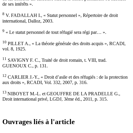
de ses intérêts ».
8
V. FADALLAH I., « Statut personnel », Répertoire de droit
international, Dalloz, 2003.
9
« Le statut personnel de tout réfugié sera régi par… ».
10
PILLET A., « La théorie générale des droits acquis », RCADI,
vol. 8, 1925.
11
SAVIGNY F. C., Traité de droit romain, t. VIII, trad.
GUENOUX C., p. 131.
12
CARLIER J.-Y., « Droit d’asile et des réfugiés : de la protection
aux droits », RCADI, Vol. 332, 2007, p. 316.
13
NIBOYET M.-L. et GEOUFFRE DE LA PRADELLE G.,
Droit international privé, LGDJ, 3ème éd., 2011, p. 315.
Ouvrages liés à l'article