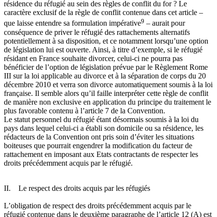
résidence du réfugié au sein des règles de conflit du for ? Le
caractère exclusif de la règle de conflit contenue dans cet article –
9
que laisse entendre sa formulation impérative
– aurait pour
conséquence de priver le réfugié des rattachements alternatifs
potentiellement à sa disposition, et ce notamment lorsqu’une option
de législation lui est ouverte. Ainsi, à titre d’exemple, si le réfugié
résidant en France souhaite divorcer, celui-ci ne pourra pas
bénéficier de l’option de législation prévue par le Règlement Rome
III sur la loi applicable au divorce et à la séparation de corps du 20
décembre 2010 et verra son divorce automatiquement soumis à la loi
française. Il semble alors qu’il faille interpréter cette règle de conflit
de manière non exclusive en application du principe du traitement le
plus favorable contenu à l’article 7 de la Convention.
Le statut personnel du réfugié étant désormais soumis à la loi du
pays dans lequel celui-ci a établi son domicile ou sa résidence, les
rédacteurs de la Convention ont pris soin d’éviter les situations
boiteuses que pourrait engendrer la modification du facteur de
rattachement en imposant aux Etats contractants de respecter les
droits précédemment acquis par le réfugié.
II. Le respect des droits acquis par les réfugiés
L’obligation de respect des droits précédemment acquis par le
réfugié contenue dans le deuxième paragraphe de l’article 12 (A) est