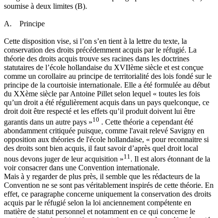
soumise à deux limites (B).
A. Principe
Cette disposition vise, si l’on s’en tient à la lettre du texte, la
conservation des droits précédemment acquis par le réfugié. La
théorie des droits acquis trouve ses racines dans les doctrines
statutaires de l’école hollandaise du XVIIème siècle et est conçue
comme un corollaire au principe de territorialité des lois fondé sur le
principe de la courtoisie internationale. Elle a été formulée au début
du XXème siècle par Antoine Pillet selon lequel « toutes les fois
qu’un droit a été régulièrement acquis dans un pays quelconque, ce
droit doit être respecté et les effets qu’il produit doivent lui être
10
garantis dans un autre pays »
. Cette théorie a cependant été
abondamment critiquée puisque, comme l'avait relevé Savigny en
opposition aux théories de l'école hollandaise, « pour reconnaitre si
des droits sont bien acquis, il faut savoir d’après quel droit local
11
nous devons juger de leur acquisition »
. Il est alors étonnant de la
voir consacrer dans une Convention internationale.
Mais à y regarder de plus près, il semble que les rédacteurs de la
Convention ne se sont pas véritablement inspirés de cette théorie. En
effet, ce paragraphe concerne uniquement la conservation des droits
acquis par le réfugié selon la loi anciennement compétente en
matière de statut personnel et notamment en ce qui concerne le