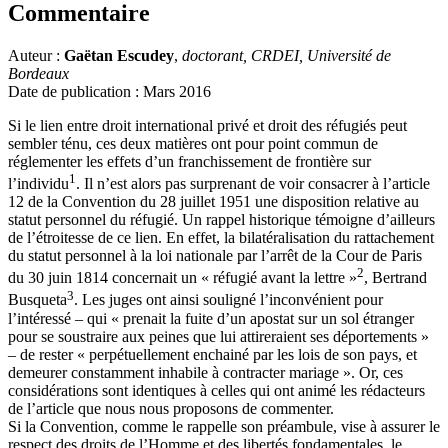
Commentaire
Auteur :
Gaëtan Escudey
,
doctorant, CRDEI, Université de
Bordeaux
Date de publication : Mars 2016
Si le lien entre droit international privé et droit des réfugiés peut
sembler ténu, ces deux matières ont pour point commun de
réglementer les effets d’un franchissement de frontière sur
1
l’individu
. Il n’est alors pas surprenant de voir consacrer à l’article
12 de la Convention du 28 juillet 1951 une disposition relative au
statut personnel du réfugié. Un rappel historique témoigne d’ailleurs
de l’étroitesse de ce lien. En effet, la bilatéralisation du rattachement
du statut personnel à la loi nationale par l’arrêt de la Cour de Paris
2
du 30 juin 1814 concernait un « réfugié avant la lettre »
, Bertrand
3
Busqueta
. Les juges ont ainsi souligné l’inconvénient pour
l’intéressé – qui « prenait la fuite d’un apostat sur un sol étranger
pour se soustraire aux peines que lui attireraient ses déportements »
– de rester « perpétuellement enchainé par les lois de son pays, et
demeurer constamment inhabile à contracter mariage ». Or, ces
considérations sont identiques à celles qui ont animé les rédacteurs
de l’article que nous nous proposons de commenter.
Si la Convention, comme le rappelle son préambule, vise à assurer le
respect des droits de l’Homme et des libertés fondamentales, le