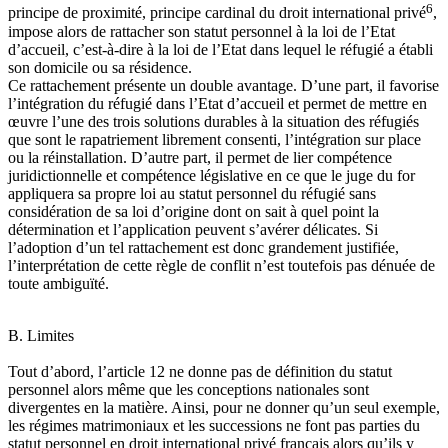
6
principe de proximité, principe cardinal du droit international privé
,
impose alors de rattacher son statut personnel à la loi de l’Etat
d’accueil, c’est-à-dire à la loi de l’Etat dans lequel le réfugié a établi
son domicile ou sa résidence.
Ce rattachement présente un double avantage. D’une part, il favorise
l’intégration du réfugié dans l’Etat d’accueil et permet de mettre en
œuvre l’une des trois solutions durables à la situation des réfugiés
que sont le rapatriement librement consenti, l’intégration sur place
ou la réinstallation. D’autre part, il permet de lier compétence
juridictionnelle et compétence législative en ce que le juge du for
appliquera sa propre loi au statut personnel du réfugié sans
considération de sa loi d’origine dont on sait à quel point la
détermination et l’application peuvent s’avérer délicates. Si
l’adoption d’un tel rattachement est donc grandement justifiée,
l’interprétation de cette règle de conflit n’est toutefois pas dénuée de
toute ambiguïté.
B. Limites
Tout d’abord, l’article 12 ne donne pas de définition du statut
personnel alors même que les conceptions nationales sont
divergentes en la matière. Ainsi, pour ne donner qu’un seul exemple,
les régimes matrimoniaux et les successions ne font pas parties du
statut personnel en droit international privé français alors qu’ils y