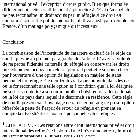
international privé : l'exception d'ordre public. Bien que formulée
différemment, cette condition tend à permettre à l’Etat d’accueil de
ne pas reconnaître un droit acquis par un réfugié si ce droit est
contraire à son ordre public international. Il va ainsi, par exemple, en
France, d’un mariage polygamique ou incestueux.
Conclusion
La combinaison de l’incertitude du caractère exclusif de la règle de
conflit prévue au premier paragraphe de l’article 12 avec la volonté
de respecter l’identité culturelle du réfugié en conservant les droits
précédemment acquis par celui-ci pourrait peut-être se concrétiser
par l’ouverture d’une option de législation en matière de statut
personnel du réfugié. Ce dernier devrait alors pouvoir, dans les cas
où le for reconnaît une telle option et à condition que la loi désignée
ne soit pas contraire à son ordre public, choisir entre sa loi nationale
ou la loi du pays dans lequel il a désormais sa résidence. Cette règle
de conflit présenterait l’avantage de ramener au rang de présomption
référable la perte de l’esprit de retour du réfugié en prenant en
compte la diversité des situations personnelles des réfugiés.
1
CHETAIL V., « Les relations entre droit international privé et droit
international des réfugiés : histoire d'une brève rencontre », Journal
du Droit international (Clunet), avril 2014, doctr. 4.