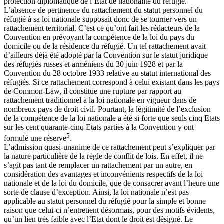
protection diplomatique de l’Etat de nationalité du réfugié.
L’absence de pertinence du rattachement du statut personnel du
réfugié à sa loi nationale supposait donc de se tourner vers un
rattachement territorial. C’est ce qu’ont fait les rédacteurs de la
Convention en prévoyant la compétence de la loi du pays du
domicile ou de la résidence du réfugié. Un tel rattachement avait
d’ailleurs déjà été adopté par la Convention sur le statut juridique
des réfugiés russes et arméniens du 30 juin 1928 et par la
Convention du 28 octobre 1933 relative au statut international des
réfugiés. Si ce rattachement correspond à celui existant dans les pays
de Common-Law, il constitue une rupture par rapport au
rattachement traditionnel à la loi nationale en vigueur dans de
nombreux pays de droit civil. Pourtant, la légitimité de l’exclusion
de la compétence de la loi nationale a été si forte que seuls cinq Etats
sur les cent quarante-cinq Etats parties à la Convention y ont
5
formulé une réserve
.
L’admission quasi-unanime de ce rattachement peut s’expliquer par
la nature particulière de la règle de conflit de lois. En effet, il ne
s’agit pas tant de remplacer un rattachement par un autre, en
considération des avantages et inconvénients respectifs de la loi
nationale et de la loi du domicile, que de consacrer avant l’heure une
sorte de clause d’exception. Ainsi, la loi nationale n’est pas
applicable au statut personnel du réfugié pour la simple et bonne
raison que celui-ci n’entretient désormais, pour des motifs évidents,
qu’un lien très faible avec l’Etat dont le droit est désigné. Le