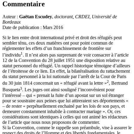
Commentaire
Auteur :
Gaëtan Escudey
,
doctorant, CRDEI, Université de
Bordeaux
Date de publication : Mars 2016
Si le lien entre droit international privé et droit des réfugiés peut
sembler ténu, ces deux matières ont pour point commun de
réglementer les effets d’un franchissement de frontière sur
1
l’individu
. Il n’est alors pas surprenant de voir consacrer à l’article
12 de la Convention du 28 juillet 1951 une disposition relative au
statut personnel du réfugié. Un rappel historique témoigne d’ailleurs
de l’étroitesse de ce lien. En effet, la bilatéralisation du rattachement
du statut personnel à la loi nationale par l’arrêt de la Cour de Paris
2
du 30 juin 1814 concernait un « réfugié avant la lettre »
, Bertrand
3
Busqueta
. Les juges ont ainsi souligné l’inconvénient pour
l’intéressé – qui « prenait la fuite d’un apostat sur un sol étranger
pour se soustraire aux peines que lui attireraient ses déportements »
– de rester « perpétuellement enchainé par les lois de son pays, et
demeurer constamment inhabile à contracter mariage ». Or, ces
considérations sont identiques à celles qui ont animé les rédacteurs
de l’article que nous nous proposons de commenter.
Si la Convention, comme le rappelle son préambule, vise à assurer le
respect des droits de l’Homme et des libertés fondamentales, le