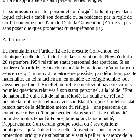
I. La loi applicable au statut personnel des réfugiés
La soumission du statut personnel du réfugié à la loi du pays dans
lequel celui-ci a établi son domicile ou sa résidence par la règle de
conflit contenue dans l’article 12 de la Convention (A) ne va pas
sans poser quelques problèmes d’interprétation (B).
A. Principe
La formulation de l’article 12 de la présente Convention est
identique à celle de l’article 12 de la Convention de New-York du
28 septembre 1954 relatif au statut personnel des apatrides. Si en
matière d’apatridie, le rattachement à la loi nationale n’aurait aucun
sens en ce qu’un individu apatride ne possède, par définition, pas de
nationalité, un tel rattachement en matière de réfugié semble tout
aussi peu pertinent. En effet, un réfugié ne devrait pas être soumis,
pour les questions relatives à son statut personnel, à la loi de l’Etat
de nationalité qui a fait de lui un réfugié. La qualité de réfugié
postule la rupture de celui-ci avec son Etat d’origine. Un tel constat
ressort tant de la définition même du réfugié – une personne qui
craint avec raison d’être persécutée, dans son Etat de nationalité,
pour des motifs tenant à la race, la religion, la nationalité,
l’appartenance à un certain groupe social ou à ses opinions
politiques – qu’à l’objectif de cette Convention – instaurer une
protection juridique de substitution visant à pallier la carence de la