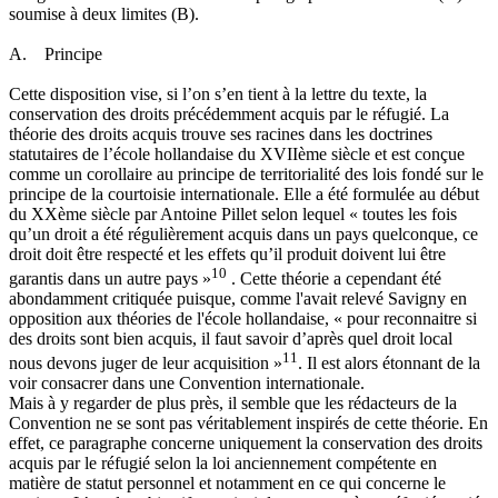
soumise à deux limites (B).
A. Principe
Cette disposition vise, si l’on s’en tient à la lettre du texte, la
conservation des droits précédemment acquis par le réfugié. La
théorie des droits acquis trouve ses racines dans les doctrines
statutaires de l’école hollandaise du XVIIème siècle et est conçue
comme un corollaire au principe de territorialité des lois fondé sur le
principe de la courtoisie internationale. Elle a été formulée au début
du XXème siècle par Antoine Pillet selon lequel « toutes les fois
qu’un droit a été régulièrement acquis dans un pays quelconque, ce
droit doit être respecté et les effets qu’il produit doivent lui être
10
garantis dans un autre pays »
. Cette théorie a cependant été
abondamment critiquée puisque, comme l'avait relevé Savigny en
opposition aux théories de l'école hollandaise, « pour reconnaitre si
des droits sont bien acquis, il faut savoir d’après quel droit local
11
nous devons juger de leur acquisition »
. Il est alors étonnant de la
voir consacrer dans une Convention internationale.
Mais à y regarder de plus près, il semble que les rédacteurs de la
Convention ne se sont pas véritablement inspirés de cette théorie. En
effet, ce paragraphe concerne uniquement la conservation des droits
acquis par le réfugié selon la loi anciennement compétente en
matière de statut personnel et notamment en ce qui concerne le