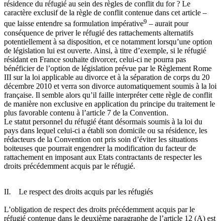
résidence du réfugié au sein des règles de conflit du for ? Le
caractère exclusif de la règle de conflit contenue dans cet article –
9
que laisse entendre sa formulation impérative
– aurait pour
conséquence de priver le réfugié des rattachements alternatifs
potentiellement à sa disposition, et ce notamment lorsqu’une option
de législation lui est ouverte. Ainsi, à titre d’exemple, si le réfugié
résidant en France souhaite divorcer, celui-ci ne pourra pas
bénéficier de l’option de législation prévue par le Règlement Rome
III sur la loi applicable au divorce et à la séparation de corps du 20
décembre 2010 et verra son divorce automatiquement soumis à la loi
française. Il semble alors qu’il faille interpréter cette règle de conflit
de manière non exclusive en application du principe du traitement le
plus favorable contenu à l’article 7 de la Convention.
Le statut personnel du réfugié étant désormais soumis à la loi du
pays dans lequel celui-ci a établi son domicile ou sa résidence, les
rédacteurs de la Convention ont pris soin d’éviter les situations
boiteuses que pourrait engendrer la modification du facteur de
rattachement en imposant aux Etats contractants de respecter les
droits précédemment acquis par le réfugié.
II. Le respect des droits acquis par les réfugiés
L’obligation de respect des droits précédemment acquis par le
réfugié contenue dans le deuxième paragraphe de l’article 12 (A) est