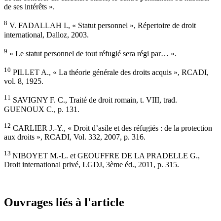
de ses intérêts ».
8
V. FADALLAH I., « Statut personnel », Répertoire de droit
international, Dalloz, 2003.
9
« Le statut personnel de tout réfugié sera régi par… ».
10
PILLET A., « La théorie générale des droits acquis », RCADI,
vol. 8, 1925.
11
SAVIGNY F. C., Traité de droit romain, t. VIII, trad.
GUENOUX C., p. 131.
12
CARLIER J.-Y., « Droit d’asile et des réfugiés : de la protection
aux droits », RCADI, Vol. 332, 2007, p. 316.
13
NIBOYET M.-L. et GEOUFFRE DE LA PRADELLE G.,
Droit international privé, LGDJ, 3ème éd., 2011, p. 315.
Ouvrages liés à l'article