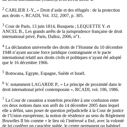
2
CARLIER J.-Y., « Droit d’asile et des réfugiés : de la protection
aux droits », RCADI, Vol. 332, 2007, p. 305.
3
Cour de Paris, 13 juin 1814, Busqueta ; LEQUETTE Y. et
ANCEL B., Les grands arrêts de la jurisprudence française de droit
international privé, Paris, Dalloz, 2006, n°1.
4
La déclaration universelle des droits de l’Homme du 10 décembre
1948 n’ayant aucune force juridique contraignante et le pacte
international relatif aux droits civils et politiques n’ayant été adopté
que le 16 décembre 1966.
5
Botswana, Egypte, Espagne, Suède et Israël.
6
V. notamment LAGARDE P., « Le principe de proximité dans le
droit international privé contemporain », RCADI, vol. 196, 1986.
7
La Cour de cassation a toutefois procéder à une confusion entre
ces deux notions dans son arrêt du 14 décembre 2005 dans lequel
elle a défini, sans poser de question préjudicielle à la Cour de justice
de l’Union européenne, la notion de résidence au sens du Règlement
Bruxelles II bis comme « le lieu où l’intéressé a fixé, avec la volonté
de lui conférer un caractère stable, le centre permanent ou habituel