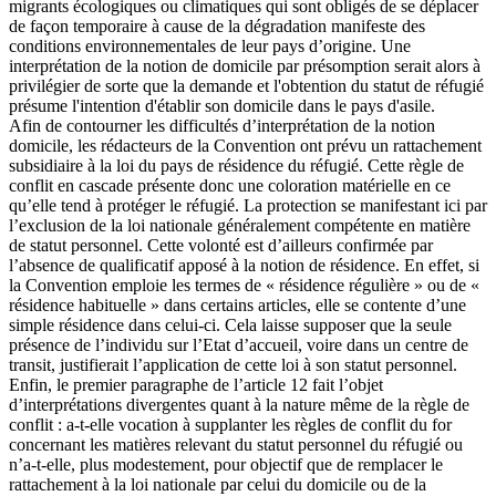
migrants écologiques ou climatiques qui sont obligés de se déplacer
de façon temporaire à cause de la dégradation manifeste des
conditions environnementales de leur pays d’origine. Une
interprétation de la notion de domicile par présomption serait alors à
privilégier de sorte que la demande et l'obtention du statut de réfugié
présume l'intention d'établir son domicile dans le pays d'asile.
Afin de contourner les difficultés d’interprétation de la notion
domicile, les rédacteurs de la Convention ont prévu un rattachement
subsidiaire à la loi du pays de résidence du réfugié. Cette règle de
conflit en cascade présente donc une coloration matérielle en ce
qu’elle tend à protéger le réfugié. La protection se manifestant ici par
l’exclusion de la loi nationale généralement compétente en matière
de statut personnel. Cette volonté est d’ailleurs confirmée par
l’absence de qualificatif apposé à la notion de résidence. En effet, si
la Convention emploie les termes de « résidence régulière » ou de «
résidence habituelle » dans certains articles, elle se contente d’une
simple résidence dans celui-ci. Cela laisse supposer que la seule
présence de l’individu sur l’Etat d’accueil, voire dans un centre de
transit, justifierait l’application de cette loi à son statut personnel.
Enfin, le premier paragraphe de l’article 12 fait l’objet
d’interprétations divergentes quant à la nature même de la règle de
conflit : a-t-elle vocation à supplanter les règles de conflit du for
concernant les matières relevant du statut personnel du réfugié ou
n’a-t-elle, plus modestement, pour objectif que de remplacer le
rattachement à la loi nationale par celui du domicile ou de la