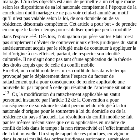
mariage. L’un des objectifs est ainsi de permettre à un réfugié marié
selon les dispositions de sa loi nationale compétente à l’époque de la
conclusion dudit mariage de ne pas voir celui-ci annulé au motif
qu’il n’est pas valable selon la loi, de son domicile ou de sa
résidence, désormais compétente. Cet article a pour but « de prendre
en compte le facteur temps pour stabiliser quelque peu la mobilité
12
dans l'espace »
. Dès lors, l’obligation qui pèse sur les Etats n’est
pas simplement d’éviter de contrevenir aux effets juridiques du statut
antérieurement acquis par le réfugié mais de continuer à appliquer la
loi d’origine à ces effets et, partant, de respecter son identité
culturelle. Il ne s’agit donc pas tant d’une application de la théorie
des droits acquis que de celle du conflit mobile.
En effet, un conflit mobile est un « conflit de lois dans le temps
provoqué par le déplacement dans l’espace du facteur de
rattachement qui a pour conséquence de rendre applicable une
nouvelle loi par rapport à celle qui résultait de l’ancienne situation
13
»
. Or, la modification du rattachement applicable au statut
personnel instaurée par l’article 12 de la Convention a pour
conséquence de soustraire le statut personnel du réfugié à la loi
nationale d’origine pour le soumettre à loi du domicile ou de la
résidence du pays d’accueil. La résolution du conflit mobile se fait
par les mêmes mécanismes que ceux applicables en matière de
conflit de lois dans le temps : la non rétroactivité et l’effet immédiat
de la loi nouvelle. Un simple rappel de ces principes, en vigueur
dans la quasi-totalité des ordres juridiques nationaux, aurait alors