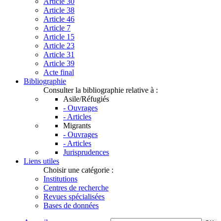
Article 30
Article 38
Article 46
Article 7
Article 15
Article 23
Article 31
Article 39
Acte final
Bibliographie
Consulter la bibliographie relative à :
Asile/Réfugiés
- Ouvrages
- Articles
Migrants
- Ouvrages
- Articles
Jurisprudences
Liens utiles
Choisir une catégorie :
Institutions
Centres de recherche
Revues spécialisées
Bases de données