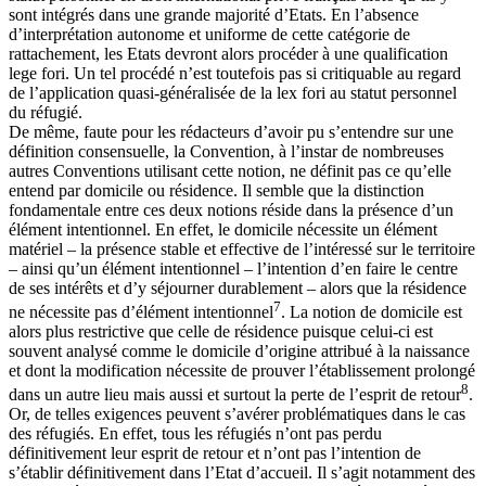
sont intégrés dans une grande majorité d’Etats. En l’absence
d’interprétation autonome et uniforme de cette catégorie de
rattachement, les Etats devront alors procéder à une qualification
lege fori. Un tel procédé n’est toutefois pas si critiquable au regard
de l’application quasi-généralisée de la lex fori au statut personnel
du réfugié.
De même, faute pour les rédacteurs d’avoir pu s’entendre sur une
définition consensuelle, la Convention, à l’instar de nombreuses
autres Conventions utilisant cette notion, ne définit pas ce qu’elle
entend par domicile ou résidence. Il semble que la distinction
fondamentale entre ces deux notions réside dans la présence d’un
élément intentionnel. En effet, le domicile nécessite un élément
matériel – la présence stable et effective de l’intéressé sur le territoire
– ainsi qu’un élément intentionnel – l’intention d’en faire le centre
de ses intérêts et d’y séjourner durablement – alors que la résidence
7
ne nécessite pas d’élément intentionnel
. La notion de domicile est
alors plus restrictive que celle de résidence puisque celui-ci est
souvent analysé comme le domicile d’origine attribué à la naissance
et dont la modification nécessite de prouver l’établissement prolongé
8
dans un autre lieu mais aussi et surtout la perte de l’esprit de retour
.
Or, de telles exigences peuvent s’avérer problématiques dans le cas
des réfugiés. En effet, tous les réfugiés n’ont pas perdu
définitivement leur esprit de retour et n’ont pas l’intention de
s’établir définitivement dans l’Etat d’accueil. Il s’agit notamment des