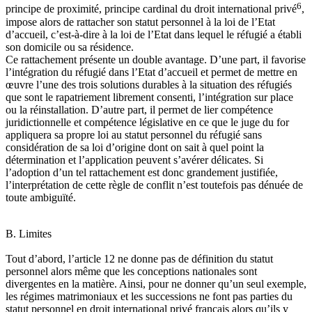
6
principe de proximité, principe cardinal du droit international privé
,
impose alors de rattacher son statut personnel à la loi de l’Etat
d’accueil, c’est-à-dire à la loi de l’Etat dans lequel le réfugié a établi
son domicile ou sa résidence.
Ce rattachement présente un double avantage. D’une part, il favorise
l’intégration du réfugié dans l’Etat d’accueil et permet de mettre en
œuvre l’une des trois solutions durables à la situation des réfugiés
que sont le rapatriement librement consenti, l’intégration sur place
ou la réinstallation. D’autre part, il permet de lier compétence
juridictionnelle et compétence législative en ce que le juge du for
appliquera sa propre loi au statut personnel du réfugié sans
considération de sa loi d’origine dont on sait à quel point la
détermination et l’application peuvent s’avérer délicates. Si
l’adoption d’un tel rattachement est donc grandement justifiée,
l’interprétation de cette règle de conflit n’est toutefois pas dénuée de
toute ambiguïté.
B. Limites
Tout d’abord, l’article 12 ne donne pas de définition du statut
personnel alors même que les conceptions nationales sont
divergentes en la matière. Ainsi, pour ne donner qu’un seul exemple,
les régimes matrimoniaux et les successions ne font pas parties du
statut personnel en droit international privé français alors qu’ils y