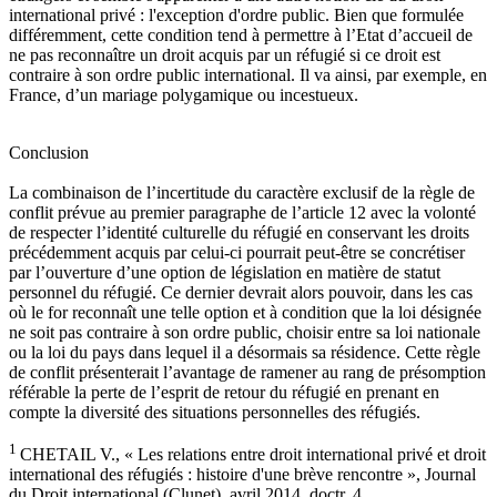
international privé : l'exception d'ordre public. Bien que formulée
différemment, cette condition tend à permettre à l’Etat d’accueil de
ne pas reconnaître un droit acquis par un réfugié si ce droit est
contraire à son ordre public international. Il va ainsi, par exemple, en
France, d’un mariage polygamique ou incestueux.
Conclusion
La combinaison de l’incertitude du caractère exclusif de la règle de
conflit prévue au premier paragraphe de l’article 12 avec la volonté
de respecter l’identité culturelle du réfugié en conservant les droits
précédemment acquis par celui-ci pourrait peut-être se concrétiser
par l’ouverture d’une option de législation en matière de statut
personnel du réfugié. Ce dernier devrait alors pouvoir, dans les cas
où le for reconnaît une telle option et à condition que la loi désignée
ne soit pas contraire à son ordre public, choisir entre sa loi nationale
ou la loi du pays dans lequel il a désormais sa résidence. Cette règle
de conflit présenterait l’avantage de ramener au rang de présomption
référable la perte de l’esprit de retour du réfugié en prenant en
compte la diversité des situations personnelles des réfugiés.
1
CHETAIL V., « Les relations entre droit international privé et droit
international des réfugiés : histoire d'une brève rencontre », Journal
du Droit international (Clunet), avril 2014, doctr. 4.