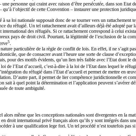
 une personne qui craint avec raison d’être persécutée, dans son Etat de na
 qu’à l’objectif de cette Convention – instaurer une protection juridique 
à sa loi nationale supposait donc de se tourner vers un rattachement terr
e du réfugié. Un tel rattachement avait d’ailleurs déjà été adopté par l
t international des réfugiés. Si ce rattachement correspond à celui exi
eux pays de droit civil. Pourtant, la légitimité de l’exclusion de la compé
5
erve
.
ure particulière de la règle de conflit de lois. En effet, il ne s’agit p
u domicile, que de consacrer avant l’heure une sorte de clause d’exception
is, pour des motifs évidents, qu’un lien très faible avec l’Etat dont le d
loi de l’Etat d’accueil, c’est-à-dire à la loi de l’Etat dans lequel le réfu
intégration du réfugié dans l’Etat d’accueil et permet de mettre en œuvre
llation. D’autre part, il permet de lier compétence juridictionnelle et co
 on sait à quel point la détermination et l’application peuvent s’avérer d
dénuée de toute ambiguïté.
nel alors même que les conceptions nationales sont divergentes en la ma
 en droit international privé français alors qu’ils y sont intégrés dans 
céder à une qualification lege fori. Un tel procédé n’est toutefois pas si 