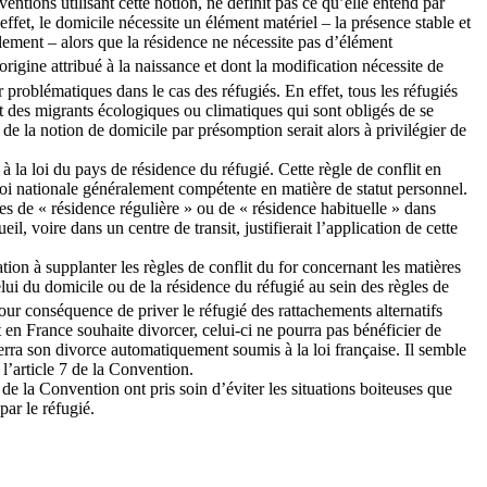
tions utilisant cette notion, ne définit pas ce qu’elle entend par
ffet, le domicile nécessite un élément matériel – la présence stable et
rablement – alors que la résidence ne nécessite pas d’élément
rigine attribué à la naissance et dont la modification nécessite de
r problématiques dans le cas des réfugiés. En effet, tous les réfugiés
ent des migrants écologiques ou climatiques qui sont obligés de se
e la notion de domicile par présomption serait alors à privilégier de
à la loi du pays de résidence du réfugié. Cette règle de conflit en
 loi nationale généralement compétente en matière de statut personnel.
mes de « résidence régulière » ou de « résidence habituelle » dans
il, voire dans un centre de transit, justifierait l’application de cette
ation à supplanter les règles de conflit du for concernant les matières
elui du domicile ou de la résidence du réfugié au sein des règles de
our conséquence de priver le réfugié des rattachements alternatifs
nt en France souhaite divorcer, celui-ci ne pourra pas bénéficier de
erra son divorce automatiquement soumis à la loi française. Il semble
 l’article 7 de la Convention.
 de la Convention ont pris soin d’éviter les situations boiteuses que
ar le réfugié.