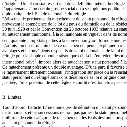
d’origine. Un tel constat ressort tant de la définition même du réfugié –
l’appartenance à un certain groupe social ou à ses opinions politiques –
diplomatique de l’Etat de nationalité du réfugié.
L’absence de pertinence du rattachement du statut personnel du réfugié 
prévoyant la compétence de la loi du pays du domicile ou de la résidenc
30 juin 1928 et par la Convention du 28 octobre 1933 relative au statu
au rattachement traditionnel à la loi nationale en vigueur dans de nombr
cent quarante-cinq Etats parties à la Convention y ont formulé une rés
L’admission quasi-unanime de ce rattachement peut s’expliquer par la nat
avantages et inconvénients respectifs de la loi nationale et de la loi d
réfugié pour la simple et bonne raison que celui-ci n’entretient désorma
6
international privé
, impose alors de rattacher son statut personnel à la 
Ce rattachement présente un double avantage. D’une part, il favorise l’
le rapatriement librement consenti, l’intégration sur place ou la réinsta
statut personnel du réfugié sans considération de sa loi d’origine dont
justifiée, l’interprétation de cette règle de conflit n’est toutefois pas 
B. Limites
Tout d’abord, l’article 12 ne donne pas de définition du statut person
matrimoniaux et les successions ne font pas parties du statut personnel
uniforme de cette catégorie de rattachement, les Etats devront alors pro
au statut personnel du réfugié.