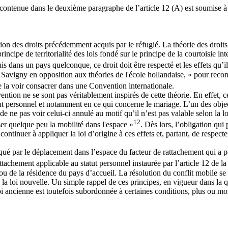
 contenue dans le deuxième paragraphe de l’article 12 (A) est soumise à 
rvation des droits précédemment acquis par le réfugié. La théorie des droits
ncipe de territorialité des lois fondé sur le principe de la courtoisie i
uis dans un pays quelconque, ce droit doit être respecté et les effets qu’i
igny en opposition aux théories de l'école hollandaise, « pour reconnait
 de la voir consacrer dans une Convention internationale.
vention ne se sont pas véritablement inspirés de cette théorie. En effet
ut personnel et notamment en ce qui concerne le mariage. L’un des objecti
de ne pas voir celui-ci annulé au motif qu’il n’est pas valable selon la 
12
ser quelque peu la mobilité dans l'espace »
. Dès lors, l’obligation qui
ontinuer à appliquer la loi d’origine à ces effets et, partant, de respecte
voqué par le déplacement dans l’espace du facteur de rattachement qui a 
attachement applicable au statut personnel instaurée par l’article 12 de 
le ou de la résidence du pays d’accueil. La résolution du conflit mobile 
de la loi nouvelle. Un simple rappel de ces principes, en vigueur dans la q
 loi ancienne est toutefois subordonnée à certaines conditions, plus ou mo