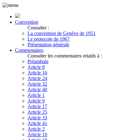
Convention
Consulter :
La convention de Genève de 1951
Le protocole de 1967
Présentation générale
Commentaires
Consulter les commentaires relatifs à :
Préambule
Article 8
Article 16
Article 24
Article 32
Article 40
Article 1
Article 9
Article 17
Article 25
Article 33
Article 41
Article 2
Article 10