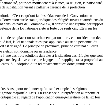
tionalité, pour des motifs tenant à la race, la religion, la nationalité,
de substitution visant à pallier la carence de la protection
itorial. C’est ce qu’ont fait les rédacteurs de la Convention en
a Convention sur le statut juridique des réfugiés russes et arméniens du
stant dans les pays de Common-Law, il constitue une rupture par rapport
tence de la loi nationale a été si forte que seuls cinq Etats sur les
as tant de remplacer un rattachement par un autre, en considération des
. Ainsi, la loi nationale n’est pas applicable au statut personnel du
roit est désigné. Le principe de proximité, principe cardinal du droit
gié a établi son domicile ou sa résidence.
 l’une des trois solutions durables à la situation des réfugiés que sont
mpétence législative en ce que le juge du for appliquera sa propre loi au
élicates. Si l’adoption d’un tel rattachement est donc grandement
tière. Ainsi, pour ne donner qu’un seul exemple, les régimes
une grande majorité d’Etats. En l’absence d’interprétation autonome et
critiquable au regard de l’application quasi-généralisée de la lex fori