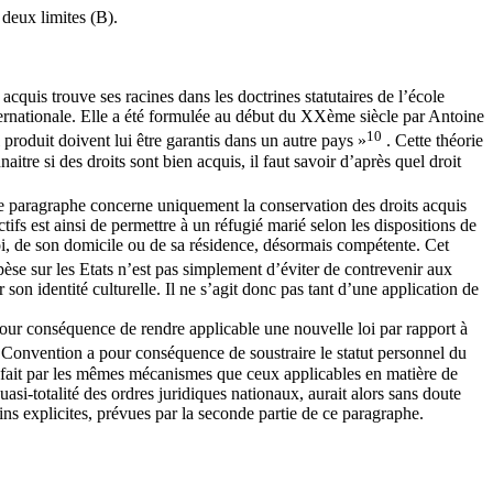
deux limites (B).
 acquis trouve ses racines dans les doctrines statutaires de l’école
nternationale. Elle a été formulée au début du XXème siècle par Antoine
10
l produit doivent lui être garantis dans un autre pays »
. Cette théorie
re si des droits sont bien acquis, il faut savoir d’après quel droit
, ce paragraphe concerne uniquement la conservation des droits acquis
fs est ainsi de permettre à un réfugié marié selon les dispositions de
loi, de son domicile ou de sa résidence, désormais compétente. Cet
 pèse sur les Etats n’est pas simplement d’éviter de contrevenir aux
r son identité culturelle. Il ne s’agit donc pas tant d’une application de
pour conséquence de rendre applicable une nouvelle loi par rapport à
la Convention a pour conséquence de soustraire le statut personnel du
se fait par les mêmes mécanismes que ceux applicables en matière de
uasi-totalité des ordres juridiques nationaux, aurait alors sans doute
ins explicites, prévues par la seconde partie de ce paragraphe.