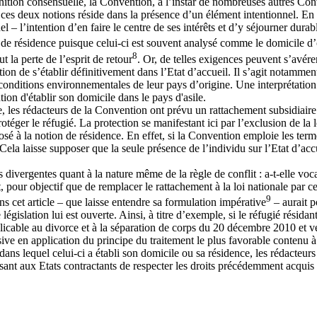
ition consensuelle, la Convention, à l’instar de nombreuses autres Conven
ces deux notions réside dans la présence d’un élément intentionnel. En e
nnel – l’intention d’en faire le centre de ses intérêts et d’y séjourner du
le de résidence puisque celui-ci est souvent analysé comme le domicile d’o
8
t la perte de l’esprit de retour
. Or, de telles exigences peuvent s’avére
ntion de s’établir définitivement dans l’Etat d’accueil. Il s’agit notamm
onditions environnementales de leur pays d’origine. Une interprétation d
tion d'établir son domicile dans le pays d'asile.
e, les rédacteurs de la Convention ont prévu un rattachement subsidiaire 
otéger le réfugié. La protection se manifestant ici par l’exclusion de la
posé à la notion de résidence. En effet, si la Convention emploie les ter
Cela laisse supposer que la seule présence de l’individu sur l’Etat d’accue
ns divergentes quant à la nature même de la règle de conflit : a-t-elle voc
, pour objectif que de remplacer le rattachement à la loi nationale par c
9
ans cet article – que laisse entendre sa formulation impérative
– aurait p
égislation lui est ouverte. Ainsi, à titre d’exemple, si le réfugié résida
plicable au divorce et à la séparation de corps du 20 décembre 2010 et v
usive en application du principe du traitement le plus favorable contenu à
ans lequel celui-ci a établi son domicile ou sa résidence, les rédacteurs
ant aux Etats contractants de respecter les droits précédemment acquis p