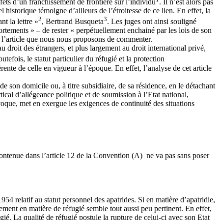
fets d’un franchissement de frontière sur l’individu
. Il n’est alors pas
 historique témoigne d’ailleurs de l’étroitesse de ce lien. En effet, la
2
3
t la lettre »
, Bertrand Busqueta
. Les juges ont ainsi souligné
éportements » – de rester « perpétuellement enchainé par les lois de son
de l’article que nous nous proposons de commenter.
droit des étrangers, et plus largement au droit international privé,
outefois, le statut particulier du réfugié et la protection
ente de celle en vigueur à l’époque. En effet, l’analyse de cet article
de son domicile ou, à titre subsidiaire, de sa résidence, en le détachant
ical d’allégeance politique et de soumission à l’Etat national,
voque, met en exergue les exigences de continuité des situations
t contenue dans l’article 12 de la Convention (A) ne va pas sans poser
4 relatif au statut personnel des apatrides. Si en matière d’apatridie,
hement en matière de réfugié semble tout aussi peu pertinent. En effet,
fugié. La qualité de réfugié postule la rupture de celui-ci avec son Etat