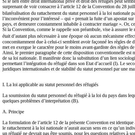
Si le lien entre droit international privé et droit des réfugiés peut s
surprenant de voir consacrer à l’article 12 de la Convention du 28 juill
bilatéralisation du rattachement du statut personnel à la loi nationale p
l’inconvénient pour l’intéressé – qui « prenait la fuite d’un apostat su
pays, et demeurer constamment inhabile à contracter mariage ». Or, ce
Si la Convention, comme le rappelle son préambule, vise à assurer le re
était d’autant plus nécessaire à une époque où aucun mécanisme effecti
concomitamment due à celui-ci semblent avoir façonné les règles de droi
met en exergue le caractère pour le moins avant-gardiste des règles de d
Ainsi, le premier paragraphe de cette disposition conventionnelle est ma
de sa loi nationale. Il manifeste donc la substitution d’un lien sociol
permettant l’intégration du réfugié dans son Etat d’accueil (I). Le se
juridiques internationales et de stabilité du statut personnel par une man
I. La loi applicable au statut personnel des réfugiés
La soumission du statut personnel du réfugié à la loi du pays dans lequ
quelques problèmes d’interprétation (B).
A. Principe
La formulation de l’article 12 de la présente Convention est identique 
le rattachement à la loi nationale n’aurait aucun sens en ce qu’un indiv
un réfugié ne devrait pas être soumis, pour les questions relatives à son 