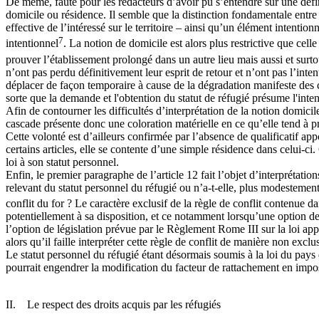
De même, faute pour les rédacteurs d’avoir pu s’entendre sur une défin
domicile ou résidence. Il semble que la distinction fondamentale entre 
effective de l’intéressé sur le territoire – ainsi qu’un élément intentio
7
intentionnel
. La notion de domicile est alors plus restrictive que cel
prouver l’établissement prolongé dans un autre lieu mais aussi et surtou
n’ont pas perdu définitivement leur esprit de retour et n’ont pas l’inte
déplacer de façon temporaire à cause de la dégradation manifeste des c
sorte que la demande et l'obtention du statut de réfugié présume l'inten
Afin de contourner les difficultés d’interprétation de la notion domicil
cascade présente donc une coloration matérielle en ce qu’elle tend à pr
Cette volonté est d’ailleurs confirmée par l’absence de qualificatif ap
certains articles, elle se contente d’une simple résidence dans celui-ci. 
loi à son statut personnel.
Enfin, le premier paragraphe de l’article 12 fait l’objet d’interprétatio
relevant du statut personnel du réfugié ou n’a-t-elle, plus modestement
conflit du for ? Le caractère exclusif de la règle de conflit contenue d
potentiellement à sa disposition, et ce notamment lorsqu’une option de l
l’option de législation prévue par le Règlement Rome III sur la loi ap
alors qu’il faille interpréter cette règle de conflit de manière non excl
Le statut personnel du réfugié étant désormais soumis à la loi du pays d
pourrait engendrer la modification du facteur de rattachement en impos
II. Le respect des droits acquis par les réfugiés