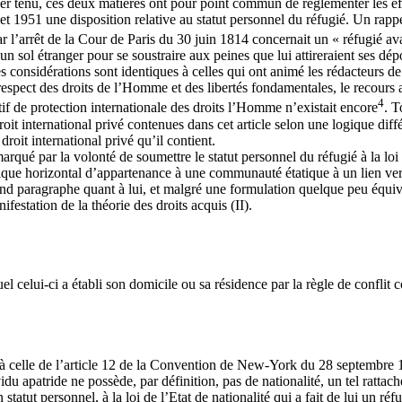
embler ténu, ces deux matières ont pour point commun de réglementer les ef
et 1951 une disposition relative au statut personnel du réfugié. Un rappel
ar l’arrêt de la Cour de Paris du 30 juin 1814 concernait un « réfugié avan
r un sol étranger pour se soustraire aux peines que lui attireraient ses d
s considérations sont identiques à celles qui ont animé les rédacteurs 
spect des droits de l’Homme et des libertés fondamentales, le recours au 
4
f de protection internationale des droits l’Homme n’existait encore
. T
t international privé contenues dans cet article selon une logique différ
roit international privé qu’il contient.
rqué par la volonté de soumettre le statut personnel du réfugié à la loi 
ogique horizontal d’appartenance à une communauté étatique à un lien vert
cond paragraphe quant à lui, et malgré une formulation quelque peu équi
ifestation de la théorie des droits acquis (II).
el celui-ci a établi son domicile ou sa résidence par la règle de confli
à celle de l’article 12 de la Convention de New-York du 28 septembre 195
idu apatride ne possède, par définition, pas de nationalité, un tel rattac
statut personnel, à la loi de l’Etat de nationalité qui a fait de lui un ré