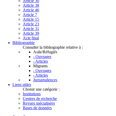
Article 30
Article 38
Article 46
Article 7
Article 15
Article 23
Article 31
Article 39
Acte final
Bibliographie
Consulter la bibliographie relative à :
Asile/Réfugiés
- Ouvrages
- Articles
Migrants
- Ouvrages
- Articles
Jurisprudences
Liens utiles
Choisir une catégorie :
Institutions
Centres de recherche
Revues spécialisées
Bases de données