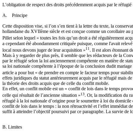
L’obligation de respect des droits précédemment acquis par le réfugié
A. Principe
Cette disposition vise, si l’on s’en tient à la lettre du texte, la conse
hollandaise du XVIIème siècle et est conçue comme un corollaire au pri
Pillet selon lequel « toutes les fois qu’un droit a été régulièrement acq
a cependant été abondamment critiquée puisque, comme l'avait relevé Sav
11
local nous devons juger de leur acquisition »
. Il est alors étonnant
Mais à y regarder de plus près, il semble que les rédacteurs de la Con
par le réfugié selon la loi anciennement compétente en matière de stat
sa loi nationale compétente à l’époque de la conclusion dudit mariage 
article a pour but « de prendre en compte le facteur temps pour stabili
effets juridiques du statut antérieurement acquis par le réfugié mais de c
la théorie des droits acquis que de celle du conflit mobile.
En effet, un conflit mobile est un « conflit de lois dans le temps pro
13
celle qui résultait de l’ancienne situation »
. Or, la modification du r
réfugié à la loi nationale d’origine pour le soumettre à loi du domici
conflit de lois dans le temps : la non rétroactivité et l’effet immédiat 
suffit à atteindre l’objectif poursuivi par ce paragraphe. La survie de
B. Limites