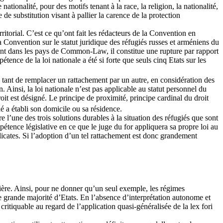
tionalité, pour des motifs tenant à la race, la religion, la nationalité,
de substitution visant à pallier la carence de la protection
itorial. C’est ce qu’ont fait les rédacteurs de la Convention en
a Convention sur le statut juridique des réfugiés russes et arméniens du
stant dans les pays de Common-Law, il constitue une rupture par rapport
tence de la loi nationale a été si forte que seuls cinq Etats sur les
as tant de remplacer un rattachement par un autre, en considération des
. Ainsi, la loi nationale n’est pas applicable au statut personnel du
roit est désigné. Le principe de proximité, principe cardinal du droit
gié a établi son domicile ou sa résidence.
 l’une des trois solutions durables à la situation des réfugiés que sont
mpétence législative en ce que le juge du for appliquera sa propre loi au
élicates. Si l’adoption d’un tel rattachement est donc grandement
tière. Ainsi, pour ne donner qu’un seul exemple, les régimes
une grande majorité d’Etats. En l’absence d’interprétation autonome et
critiquable au regard de l’application quasi-généralisée de la lex fori