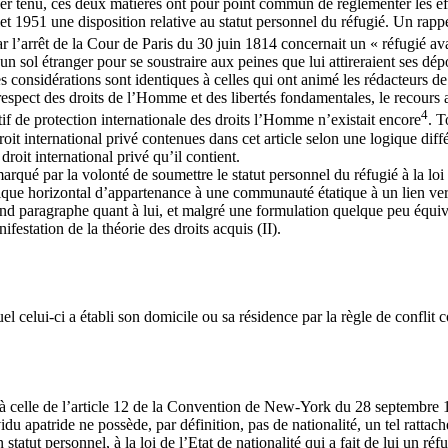
embler ténu, ces deux matières ont pour point commun de réglementer les ef
et 1951 une disposition relative au statut personnel du réfugié. Un rappel
ar l’arrêt de la Cour de Paris du 30 juin 1814 concernait un « réfugié avan
r un sol étranger pour se soustraire aux peines que lui attireraient ses d
s considérations sont identiques à celles qui ont animé les rédacteurs 
spect des droits de l’Homme et des libertés fondamentales, le recours au 
4
f de protection internationale des droits l’Homme n’existait encore
. T
t international privé contenues dans cet article selon une logique différ
roit international privé qu’il contient.
rqué par la volonté de soumettre le statut personnel du réfugié à la loi 
ogique horizontal d’appartenance à une communauté étatique à un lien vert
cond paragraphe quant à lui, et malgré une formulation quelque peu équi
ifestation de la théorie des droits acquis (II).
el celui-ci a établi son domicile ou sa résidence par la règle de confli
à celle de l’article 12 de la Convention de New-York du 28 septembre 195
idu apatride ne possède, par définition, pas de nationalité, un tel rattac
statut personnel, à la loi de l’Etat de nationalité qui a fait de lui un ré