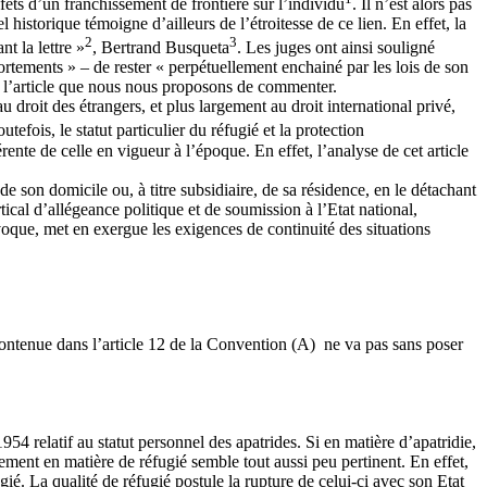
fets d’un franchissement de frontière sur l’individu
. Il n’est alors pas
 historique témoigne d’ailleurs de l’étroitesse de ce lien. En effet, la
2
3
t la lettre »
, Bertrand Busqueta
. Les juges ont ainsi souligné
éportements » – de rester « perpétuellement enchainé par les lois de son
de l’article que nous nous proposons de commenter.
droit des étrangers, et plus largement au droit international privé,
outefois, le statut particulier du réfugié et la protection
ente de celle en vigueur à l’époque. En effet, l’analyse de cet article
de son domicile ou, à titre subsidiaire, de sa résidence, en le détachant
ical d’allégeance politique et de soumission à l’Etat national,
voque, met en exergue les exigences de continuité des situations
t contenue dans l’article 12 de la Convention (A) ne va pas sans poser
4 relatif au statut personnel des apatrides. Si en matière d’apatridie,
hement en matière de réfugié semble tout aussi peu pertinent. En effet,
fugié. La qualité de réfugié postule la rupture de celui-ci avec son Etat