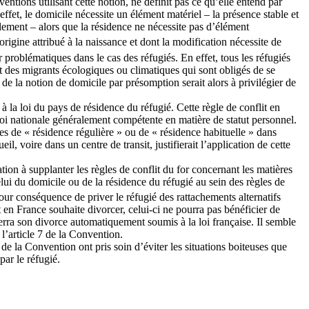
tions utilisant cette notion, ne définit pas ce qu’elle entend par
ffet, le domicile nécessite un élément matériel – la présence stable et
rablement – alors que la résidence ne nécessite pas d’élément
rigine attribué à la naissance et dont la modification nécessite de
r problématiques dans le cas des réfugiés. En effet, tous les réfugiés
ent des migrants écologiques ou climatiques qui sont obligés de se
e la notion de domicile par présomption serait alors à privilégier de
à la loi du pays de résidence du réfugié. Cette règle de conflit en
 loi nationale généralement compétente en matière de statut personnel.
mes de « résidence régulière » ou de « résidence habituelle » dans
il, voire dans un centre de transit, justifierait l’application de cette
ation à supplanter les règles de conflit du for concernant les matières
elui du domicile ou de la résidence du réfugié au sein des règles de
our conséquence de priver le réfugié des rattachements alternatifs
nt en France souhaite divorcer, celui-ci ne pourra pas bénéficier de
erra son divorce automatiquement soumis à la loi française. Il semble
 l’article 7 de la Convention.
 de la Convention ont pris soin d’éviter les situations boiteuses que
ar le réfugié.