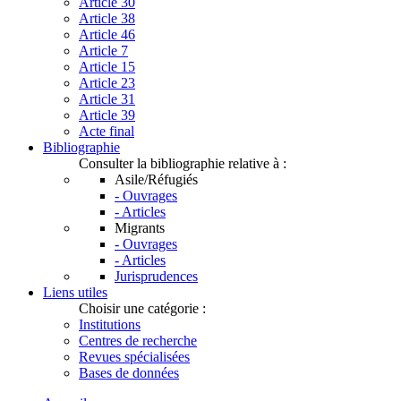
Article 30
Article 38
Article 46
Article 7
Article 15
Article 23
Article 31
Article 39
Acte final
Bibliographie
Consulter la bibliographie relative à :
Asile/Réfugiés
- Ouvrages
- Articles
Migrants
- Ouvrages
- Articles
Jurisprudences
Liens utiles
Choisir une catégorie :
Institutions
Centres de recherche
Revues spécialisées
Bases de données