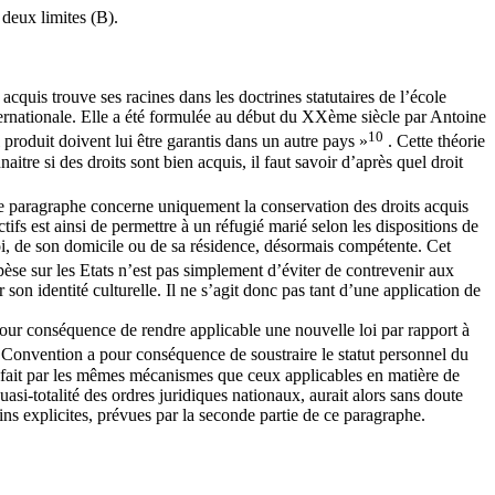
deux limites (B).
 acquis trouve ses racines dans les doctrines statutaires de l’école
nternationale. Elle a été formulée au début du XXème siècle par Antoine
10
l produit doivent lui être garantis dans un autre pays »
. Cette théorie
re si des droits sont bien acquis, il faut savoir d’après quel droit
, ce paragraphe concerne uniquement la conservation des droits acquis
fs est ainsi de permettre à un réfugié marié selon les dispositions de
loi, de son domicile ou de sa résidence, désormais compétente. Cet
 pèse sur les Etats n’est pas simplement d’éviter de contrevenir aux
r son identité culturelle. Il ne s’agit donc pas tant d’une application de
pour conséquence de rendre applicable une nouvelle loi par rapport à
la Convention a pour conséquence de soustraire le statut personnel du
se fait par les mêmes mécanismes que ceux applicables en matière de
uasi-totalité des ordres juridiques nationaux, aurait alors sans doute
ins explicites, prévues par la seconde partie de ce paragraphe.