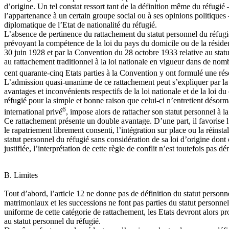
d’origine. Un tel constat ressort tant de la définition même du réfugié –
l’appartenance à un certain groupe social ou à ses opinions politiques –
diplomatique de l’Etat de nationalité du réfugié.
L’absence de pertinence du rattachement du statut personnel du réfugié 
prévoyant la compétence de la loi du pays du domicile ou de la résidenc
30 juin 1928 et par la Convention du 28 octobre 1933 relative au statu
au rattachement traditionnel à la loi nationale en vigueur dans de nombr
cent quarante-cinq Etats parties à la Convention y ont formulé une rés
L’admission quasi-unanime de ce rattachement peut s’expliquer par la nat
avantages et inconvénients respectifs de la loi nationale et de la loi d
réfugié pour la simple et bonne raison que celui-ci n’entretient désorma
6
international privé
, impose alors de rattacher son statut personnel à la 
Ce rattachement présente un double avantage. D’une part, il favorise l’
le rapatriement librement consenti, l’intégration sur place ou la réinsta
statut personnel du réfugié sans considération de sa loi d’origine dont
justifiée, l’interprétation de cette règle de conflit n’est toutefois pas 
B. Limites
Tout d’abord, l’article 12 ne donne pas de définition du statut person
matrimoniaux et les successions ne font pas parties du statut personnel
uniforme de cette catégorie de rattachement, les Etats devront alors pro
au statut personnel du réfugié.