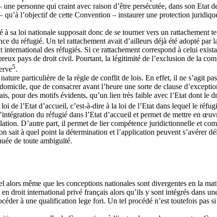
 une personne qui craint avec raison d’être persécutée, dans son Etat de na
 qu’à l’objectif de cette Convention – instaurer une protection juridique 
à sa loi nationale supposait donc de se tourner vers un rattachement terr
e du réfugié. Un tel rattachement avait d’ailleurs déjà été adopté par l
t international des réfugiés. Si ce rattachement correspond à celui exi
eux pays de droit civil. Pourtant, la légitimité de l’exclusion de la compé
5
erve
.
ure particulière de la règle de conflit de lois. En effet, il ne s’agit p
u domicile, que de consacrer avant l’heure une sorte de clause d’exception
is, pour des motifs évidents, qu’un lien très faible avec l’Etat dont le d
loi de l’Etat d’accueil, c’est-à-dire à la loi de l’Etat dans lequel le réfu
intégration du réfugié dans l’Etat d’accueil et permet de mettre en œuvre
llation. D’autre part, il permet de lier compétence juridictionnelle et co
 on sait à quel point la détermination et l’application peuvent s’avérer d
dénuée de toute ambiguïté.
nel alors même que les conceptions nationales sont divergentes en la ma
 en droit international privé français alors qu’ils y sont intégrés dans 
céder à une qualification lege fori. Un tel procédé n’est toutefois pas si 