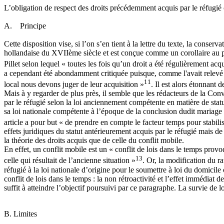
L’obligation de respect des droits précédemment acquis par le réfugié
A. Principe
Cette disposition vise, si l’on s’en tient à la lettre du texte, la conse
hollandaise du XVIIème siècle et est conçue comme un corollaire au pri
Pillet selon lequel « toutes les fois qu’un droit a été régulièrement acq
a cependant été abondamment critiquée puisque, comme l'avait relevé Sav
11
local nous devons juger de leur acquisition »
. Il est alors étonnant
Mais à y regarder de plus près, il semble que les rédacteurs de la Con
par le réfugié selon la loi anciennement compétente en matière de stat
sa loi nationale compétente à l’époque de la conclusion dudit mariage 
article a pour but « de prendre en compte le facteur temps pour stabili
effets juridiques du statut antérieurement acquis par le réfugié mais de c
la théorie des droits acquis que de celle du conflit mobile.
En effet, un conflit mobile est un « conflit de lois dans le temps pro
13
celle qui résultait de l’ancienne situation »
. Or, la modification du r
réfugié à la loi nationale d’origine pour le soumettre à loi du domici
conflit de lois dans le temps : la non rétroactivité et l’effet immédiat 
suffit à atteindre l’objectif poursuivi par ce paragraphe. La survie de
B. Limites