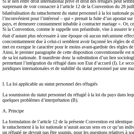
Si le lien entre droit international privé et droit des réfugiés peut s
surprenant de voir consacrer à l’article 12 de la Convention du 28 juill
bilatéralisation du rattachement du statut personnel à la loi nationale p
l’inconvénient pour l’intéressé – qui « prenait la fuite d’un apostat su
pays, et demeurer constamment inhabile à contracter mariage ». Or, ce
Si la Convention, comme le rappelle son préambule, vise à assurer le re
était d’autant plus nécessaire à une époque où aucun mécanisme effecti
concomitamment due à celui-ci semblent avoir façonné les règles de droi
met en exergue le caractère pour le moins avant-gardiste des règles de d
Ainsi, le premier paragraphe de cette disposition conventionnelle est ma
de sa loi nationale. Il manifeste donc la substitution d’un lien sociol
permettant l’intégration du réfugié dans son Etat d’accueil (I). Le se
juridiques internationales et de stabilité du statut personnel par une man
I. La loi applicable au statut personnel des réfugiés
La soumission du statut personnel du réfugié à la loi du pays dans lequ
quelques problèmes d’interprétation (B).
A. Principe
La formulation de l’article 12 de la présente Convention est identique 
le rattachement à la loi nationale n’aurait aucun sens en ce qu’un indiv
un réfugié ne devrait pas être soumis, pour les questions relatives à son 