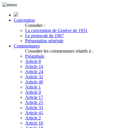
Convention
Consulter :
La convention de Genève de 1951
Le protocole de 1967
Présentation générale
Commentaires
Consulter les commentaires relatifs à :
Préambule
Article 8
Article 16
Article 24
Article 32
Article 40
Article 1
Article 9
Article 17
Article 25
Article 33
Article 41
Article 2
Article 10