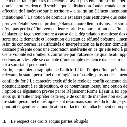
De même, faute pour les rédacteurs d’avoir pu s’entendre sur une défin
domicile ou résidence. Il semble que la distinction fondamentale entre 
effective de l’intéressé sur le territoire – ainsi qu’un élément intentio
7
intentionnel
. La notion de domicile est alors plus restrictive que cel
prouver l’établissement prolongé dans un autre lieu mais aussi et surtou
n’ont pas perdu définitivement leur esprit de retour et n’ont pas l’inte
déplacer de façon temporaire à cause de la dégradation manifeste des c
sorte que la demande et l'obtention du statut de réfugié présume l'inten
Afin de contourner les difficultés d’interprétation de la notion domicil
cascade présente donc une coloration matérielle en ce qu’elle tend à pr
Cette volonté est d’ailleurs confirmée par l’absence de qualificatif ap
certains articles, elle se contente d’une simple résidence dans celui-ci. 
loi à son statut personnel.
Enfin, le premier paragraphe de l’article 12 fait l’objet d’interprétatio
relevant du statut personnel du réfugié ou n’a-t-elle, plus modestement
conflit du for ? Le caractère exclusif de la règle de conflit contenue d
potentiellement à sa disposition, et ce notamment lorsqu’une option de l
l’option de législation prévue par le Règlement Rome III sur la loi ap
alors qu’il faille interpréter cette règle de conflit de manière non excl
Le statut personnel du réfugié étant désormais soumis à la loi du pays d
pourrait engendrer la modification du facteur de rattachement en impos
II. Le respect des droits acquis par les réfugiés