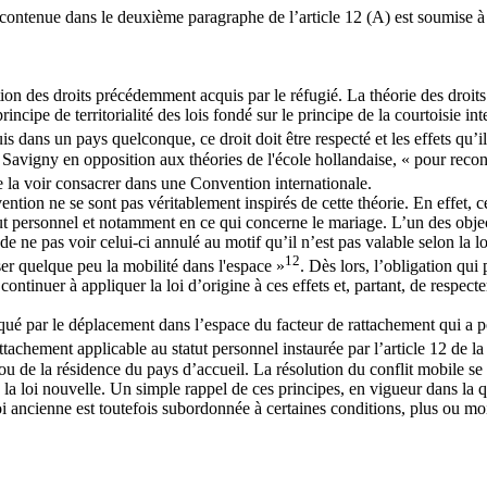
 contenue dans le deuxième paragraphe de l’article 12 (A) est soumise à 
rvation des droits précédemment acquis par le réfugié. La théorie des droits
ncipe de territorialité des lois fondé sur le principe de la courtoisie i
uis dans un pays quelconque, ce droit doit être respecté et les effets qu’i
igny en opposition aux théories de l'école hollandaise, « pour reconnait
 de la voir consacrer dans une Convention internationale.
vention ne se sont pas véritablement inspirés de cette théorie. En effet
ut personnel et notamment en ce qui concerne le mariage. L’un des objecti
de ne pas voir celui-ci annulé au motif qu’il n’est pas valable selon la 
12
ser quelque peu la mobilité dans l'espace »
. Dès lors, l’obligation qui
ontinuer à appliquer la loi d’origine à ces effets et, partant, de respecte
voqué par le déplacement dans l’espace du facteur de rattachement qui a 
attachement applicable au statut personnel instaurée par l’article 12 de 
le ou de la résidence du pays d’accueil. La résolution du conflit mobile 
de la loi nouvelle. Un simple rappel de ces principes, en vigueur dans la q
 loi ancienne est toutefois subordonnée à certaines conditions, plus ou mo