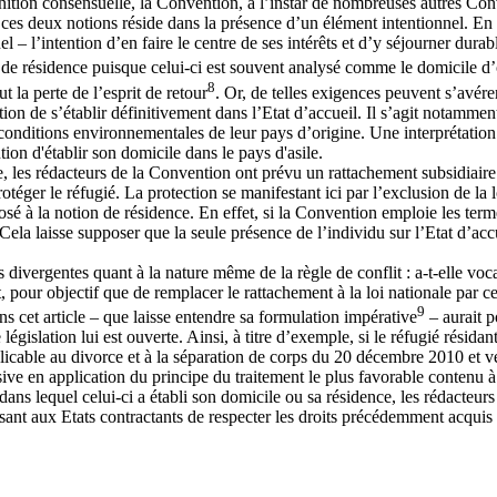
ition consensuelle, la Convention, à l’instar de nombreuses autres Conven
ces deux notions réside dans la présence d’un élément intentionnel. En e
nnel – l’intention d’en faire le centre de ses intérêts et d’y séjourner du
le de résidence puisque celui-ci est souvent analysé comme le domicile d’o
8
t la perte de l’esprit de retour
. Or, de telles exigences peuvent s’avére
ntion de s’établir définitivement dans l’Etat d’accueil. Il s’agit notamm
onditions environnementales de leur pays d’origine. Une interprétation d
tion d'établir son domicile dans le pays d'asile.
e, les rédacteurs de la Convention ont prévu un rattachement subsidiaire 
otéger le réfugié. La protection se manifestant ici par l’exclusion de la
posé à la notion de résidence. En effet, si la Convention emploie les ter
Cela laisse supposer que la seule présence de l’individu sur l’Etat d’accue
ns divergentes quant à la nature même de la règle de conflit : a-t-elle voc
, pour objectif que de remplacer le rattachement à la loi nationale par c
9
ans cet article – que laisse entendre sa formulation impérative
– aurait p
égislation lui est ouverte. Ainsi, à titre d’exemple, si le réfugié résida
plicable au divorce et à la séparation de corps du 20 décembre 2010 et v
usive en application du principe du traitement le plus favorable contenu à
ans lequel celui-ci a établi son domicile ou sa résidence, les rédacteurs
ant aux Etats contractants de respecter les droits précédemment acquis p