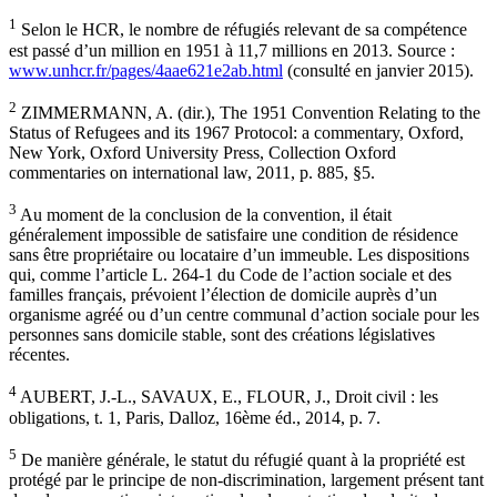
1
Selon le HCR, le nombre de réfugiés relevant de sa compétence
est passé d’un million en 1951 à 11,7 millions en 2013. Source :
www.unhcr.fr/pages/4aae621e2ab.html
(consulté en janvier 2015).
2
ZIMMERMANN, A. (dir.), The 1951 Convention Relating to the
Status of Refugees and its 1967 Protocol: a commentary, Oxford,
New York, Oxford University Press, Collection Oxford
commentaries on international law, 2011, p. 885, §5.
3
Au moment de la conclusion de la convention, il était
généralement impossible de satisfaire une condition de résidence
sans être propriétaire ou locataire d’un immeuble. Les dispositions
qui, comme l’article L. 264-1 du Code de l’action sociale et des
familles français, prévoient l’élection de domicile auprès d’un
organisme agréé ou d’un centre communal d’action sociale pour les
personnes sans domicile stable, sont des créations législatives
récentes.
4
AUBERT, J.-L., SAVAUX, E., FLOUR, J., Droit civil : les
obligations, t. 1, Paris, Dalloz, 16ème éd., 2014, p. 7.
5
De manière générale, le statut du réfugié quant à la propriété est
protégé par le principe de non-discrimination, largement présent tant