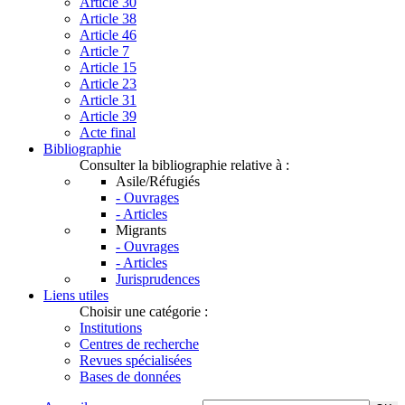
Article 30
Article 38
Article 46
Article 7
Article 15
Article 23
Article 31
Article 39
Acte final
Bibliographie
Consulter la bibliographie relative à :
Asile/Réfugiés
- Ouvrages
- Articles
Migrants
- Ouvrages
- Articles
Jurisprudences
Liens utiles
Choisir une catégorie :
Institutions
Centres de recherche
Revues spécialisées
Bases de données