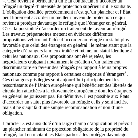
». Cela revient à permettre à un État contractant d’accorder au
réfugié un degré d’intensité de protection supérieur s’il le souhaite.
L’obligation détaillée précédemment n’est qu’un plancher et l’État
peut librement accorder un meilleur niveau de protection ce qui
revient à protéger davantage le réfugié que l’étranger en général.
C’est la possibilité d’accorder un traitement de faveur au réfugié.
Les travaux préparatoires mettent en évidence différentes
propositions véhiculant l’idée d’accorder au réfugié un statut plus
favorable que celui des étrangers en général : le même statut que la
catégorie d’étrangers la mieux traitée et même, un statut identique à
celui les nationaux. Ces propositions ont été rejetées, les
négociateurs craignant notamment la création d’un traitement
discriminatoire en faveur des réfugiés par rapport à leurs propres
8
nationaux comme par rapport à certaines catégories d’étrangers
.
Ces étrangers privilégiés sont aujourd’hui principalement les
ressortissants de l’Union européenne qui bénéficient des libertés de
circulation attachées à la citoyenneté européenne dont les étrangers
en général ne jouissent pas. En définitive, il est possible aux États
d’accorder un statut plus favorable au réfugié et ils y sont incités,
mais il ne s’agit là d’une simple recommandation et non d’une
obligation.
L’article 13 est ainsi doté d’un large champ d’application et prévoit
un plancher minimum de protection obligatoire de la propriété du
réfugié, tout en incitant les États parties à les protéger davantage.