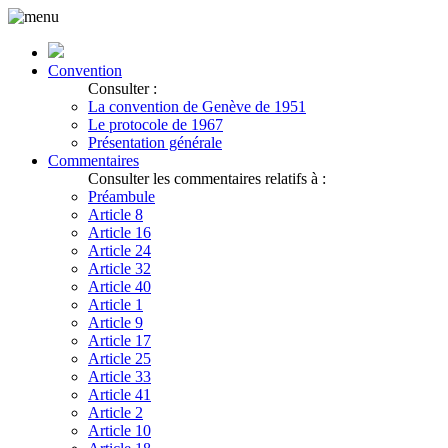
Convention
Consulter :
La convention de Genève de 1951
Le protocole de 1967
Présentation générale
Commentaires
Consulter les commentaires relatifs à :
Préambule
Article 8
Article 16
Article 24
Article 32
Article 40
Article 1
Article 9
Article 17
Article 25
Article 33
Article 41
Article 2
Article 10