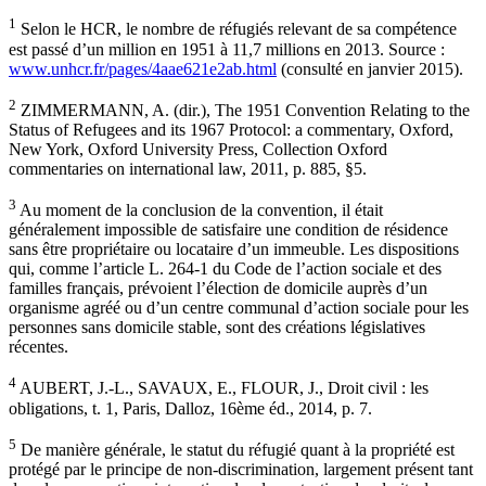
1
Selon le HCR, le nombre de réfugiés relevant de sa compétence
est passé d’un million en 1951 à 11,7 millions en 2013. Source :
www.unhcr.fr/pages/4aae621e2ab.html
(consulté en janvier 2015).
2
ZIMMERMANN, A. (dir.), The 1951 Convention Relating to the
Status of Refugees and its 1967 Protocol: a commentary, Oxford,
New York, Oxford University Press, Collection Oxford
commentaries on international law, 2011, p. 885, §5.
3
Au moment de la conclusion de la convention, il était
généralement impossible de satisfaire une condition de résidence
sans être propriétaire ou locataire d’un immeuble. Les dispositions
qui, comme l’article L. 264-1 du Code de l’action sociale et des
familles français, prévoient l’élection de domicile auprès d’un
organisme agréé ou d’un centre communal d’action sociale pour les
personnes sans domicile stable, sont des créations législatives
récentes.
4
AUBERT, J.-L., SAVAUX, E., FLOUR, J., Droit civil : les
obligations, t. 1, Paris, Dalloz, 16ème éd., 2014, p. 7.
5
De manière générale, le statut du réfugié quant à la propriété est
protégé par le principe de non-discrimination, largement présent tant