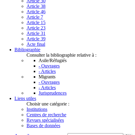
Article 30
Article 38
Article 46
Article 7
Article 15
Article 23
Article 31
Article 39
Acte final
Bibliographie
Consulter la bibliographie relative à :
Asile/Réfugiés
- Ouvrages
- Articles
Migrants
- Ouvrages
- Articles
Jurisprudences
Liens utiles
Choisir une catégorie :
Institutions
Centres de recherche
Revues spécialisées
Bases de données