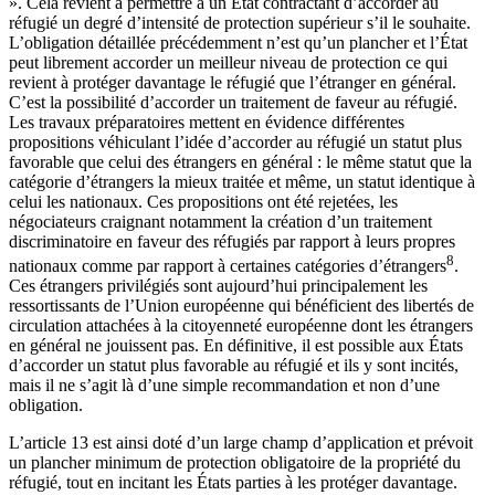
». Cela revient à permettre à un État contractant d’accorder au
réfugié un degré d’intensité de protection supérieur s’il le souhaite.
L’obligation détaillée précédemment n’est qu’un plancher et l’État
peut librement accorder un meilleur niveau de protection ce qui
revient à protéger davantage le réfugié que l’étranger en général.
C’est la possibilité d’accorder un traitement de faveur au réfugié.
Les travaux préparatoires mettent en évidence différentes
propositions véhiculant l’idée d’accorder au réfugié un statut plus
favorable que celui des étrangers en général : le même statut que la
catégorie d’étrangers la mieux traitée et même, un statut identique à
celui les nationaux. Ces propositions ont été rejetées, les
négociateurs craignant notamment la création d’un traitement
discriminatoire en faveur des réfugiés par rapport à leurs propres
8
nationaux comme par rapport à certaines catégories d’étrangers
.
Ces étrangers privilégiés sont aujourd’hui principalement les
ressortissants de l’Union européenne qui bénéficient des libertés de
circulation attachées à la citoyenneté européenne dont les étrangers
en général ne jouissent pas. En définitive, il est possible aux États
d’accorder un statut plus favorable au réfugié et ils y sont incités,
mais il ne s’agit là d’une simple recommandation et non d’une
obligation.
L’article 13 est ainsi doté d’un large champ d’application et prévoit
un plancher minimum de protection obligatoire de la propriété du
réfugié, tout en incitant les États parties à les protéger davantage.