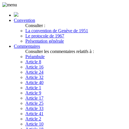
Convention
Consulter :
La convention de Genève de 1951
Le protocole de 1967
Présentation générale
Commentaires
Consulter les commentaires relatifs à :
Préambule
Article 8
Article 16
Article 24
Article 32
Article 40
Article 1
Article 9
Article 17
Article 25
Article 33
Article 41
Article 2
Article 10