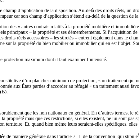
le champ d’application de la disposition. Au-delà des droits réels, un dr
ompeur car son champ d’application s’étend au-delà de la question de la 
ion des « autres contrats relatifs à la propriété mobilière et immobilièr
ts réels principaux – la propriété et ses démembrements. Si l’acquisition d
 droits réels accessoires – les sûretés – entrent également dans le champ
e sur la propriété du bien mobilier ou immobilier qui en est l’objet. So
de protection maximum dont il faut examiner l’intensité.
est constitutive d’un plancher minimum de protection, « un traitement qui
donnée aux États parties d’accorder au réfugié « un traitement aussi favo
(B).
favorablement que les non nationaux en général. En d’autres termes, le 
la propriété mais que ces restrictions, si elles existent, ne lui sont pas 
son territoire. Et, quand bien même leurs seraient-elles spécifiques, elles
lée de manière générale dans l’article 7. 1. de la convention qui stipule