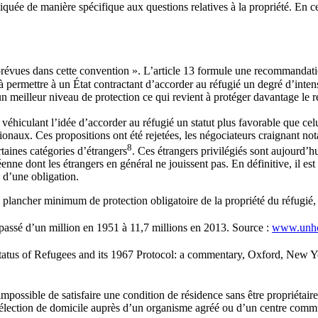
quée de manière spécifique aux questions relatives à la propriété. En ce 
es prévues dans cette convention ». L’article 13 formule une recommandat
à permettre à un État contractant d’accorder au réfugié un degré d’intensi
 meilleur niveau de protection ce qui revient à protéger davantage le ré
véhiculant l’idée d’accorder au réfugié un statut plus favorable que celu
ationaux. Ces propositions ont été rejetées, les négociateurs craignant n
8
taines catégories d’étrangers
. Ces étrangers privilégiés sont aujourd’h
enne dont les étrangers en général ne jouissent pas. En définitive, il est
 d’une obligation.
 plancher minimum de protection obligatoire de la propriété du réfugié, t
passé d’un million en 1951 à 11,7 millions en 2013. Source :
www.unhcr
us of Refugees and its 1967 Protocol: a commentary, Oxford, New Yo
possible de satisfaire une condition de résidence sans être propriétair
l’élection de domicile auprès d’un organisme agréé ou d’un centre commu