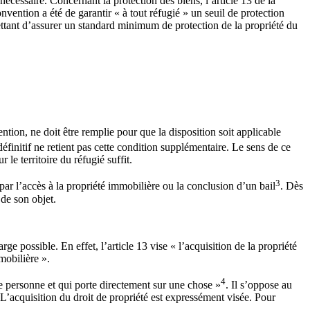
nécessaire. Concernant la protection des biens, l’article 13 de la
nvention a été de garantir « à tout réfugié » un seuil de protection
ttant d’assurer un standard minimum de protection de la propriété du
ention, ne doit être remplie pour que la disposition soit applicable
 définitif ne retient pas cette condition supplémentaire. Le sens de ce
le territoire du réfugié suffit.
3
 par l’accès à la propriété immobilière ou la conclusion d’un bail
. Dès
 de son objet.
ge possible. En effet, l’article 13 vise « l’acquisition de la propriété
mobilière ».
4
une personne et qui porte directement sur une chose »
. Il s’oppose au
 L’acquisition du droit de propriété est expressément visée. Pour