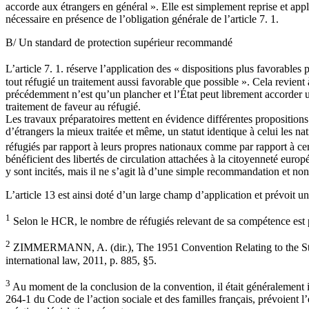
accorde aux étrangers en général ». Elle est simplement reprise et appli
nécessaire en présence de l’obligation générale de l’article 7. 1.
B/ Un standard de protection supérieur recommandé
L’article 7. 1. réserve l’application des « dispositions plus favorabl
tout réfugié un traitement aussi favorable que possible ». Cela revient 
précédemment n’est qu’un plancher et l’État peut librement accorder un
traitement de faveur au réfugié.
Les travaux préparatoires mettent en évidence différentes propositions 
d’étrangers la mieux traitée et même, un statut identique à celui les n
réfugiés par rapport à leurs propres nationaux comme par rapport à cer
bénéficient des libertés de circulation attachées à la citoyenneté europé
y sont incités, mais il ne s’agit là d’une simple recommandation et non
L’article 13 est ainsi doté d’un large champ d’application et prévoit un
1
Selon le HCR, le nombre de réfugiés relevant de sa compétence est 
2
ZIMMERMANN, A. (dir.), The 1951 Convention Relating to the Stat
international law, 2011, p. 885, §5.
3
Au moment de la conclusion de la convention, il était généralement im
264-1 du Code de l’action sociale et des familles français, prévoient 