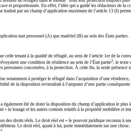
 du nombre de réfugiés dans le monde
rend leur protection toujours plus 
ace et proportionnée. En effet, l’idée qui a guidé les rédacteurs de la co
e traduit par un champ d’application maximum de l’article 13 (I) perme
lication tant personnel (A) que matériel (B) au sein des États parties.
e celle tenant à la qualité de réfugié, au sens de l’article 1er de la conv
2
prévoyaient une condition de résidence au sein de l’État partie
, le texte
 personnes concernées, à la protection. À cette fin, la seule présence sur 
 vise notamment à protéger le réfugié dans l’acquisition d’une résidence,
bilité de la disposition reviendrait à l’amputer d’une partie conséquente
a également été de doter la disposition du champ d’application le plus lar
 « le louage et les autres contrats relatifs à la propriété mobilière et im
tion des droits réels. Le droit réel est « le pouvoir juridique reconnu à 
 débiteur. Le droit réel, quant à lui, porte immédiatement sur une chose.
é.