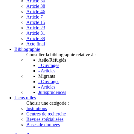
Article 30
Article 38
Article 46
Article 7
Article 15
Article 23
Article 31
Article 39
Acte final
Bibliographie
Consulter la bibliographie relative à :
Asile/Réfugiés
- Ouvrages
- Articles
Migrants
- Ouvrages
- Articles
Jurisprudences
Liens utiles
Choisir une catégorie :
Institutions
Centres de recherche
Revues spécialisées
Bases de données