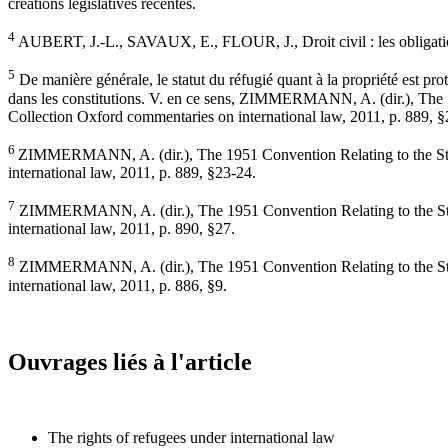
créations législatives récentes.
4
AUBERT, J.-L., SAVAUX, E., FLOUR, J., Droit civil : les obligations
5
De manière générale, le statut du réfugié quant à la propriété est pr
dans les constitutions. V. en ce sens, ZIMMERMANN, A. (dir.), The 
Collection Oxford commentaries on international law, 2011, p. 889, §
6
ZIMMERMANN, A. (dir.), The 1951 Convention Relating to the Stat
international law, 2011, p. 889, §23-24.
7
ZIMMERMANN, A. (dir.), The 1951 Convention Relating to the Stat
international law, 2011, p. 890, §27.
8
ZIMMERMANN, A. (dir.), The 1951 Convention Relating to the Stat
international law, 2011, p. 886, §9.
Ouvrages liés à l'article
The rights of refugees under international law