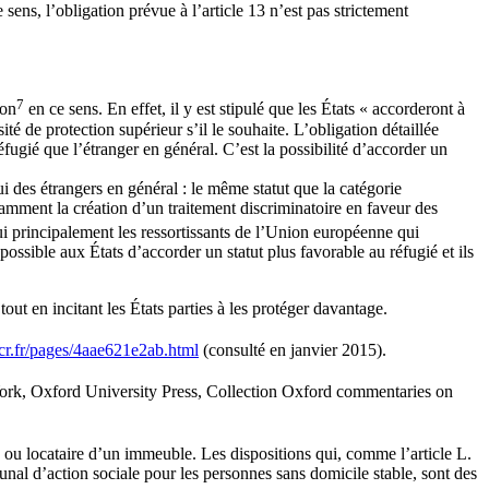
sens, l’obligation prévue à l’article 13 n’est pas strictement
7
ion
en ce sens. En effet, il y est stipulé que les États « accorderont à
té de protection supérieur s’il le souhaite. L’obligation détaillée
fugié que l’étranger en général. C’est la possibilité d’accorder un
i des étrangers en général : le même statut que la catégorie
otamment la création d’un traitement discriminatoire en faveur des
ui principalement les ressortissants de l’Union européenne qui
 possible aux États d’accorder un statut plus favorable au réfugié et ils
out en incitant les États parties à les protéger davantage.
.fr/pages/4aae621e2ab.html
(consulté en janvier 2015).
rk, Oxford University Press, Collection Oxford commentaries on
e ou locataire d’un immeuble. Les dispositions qui, comme l’article L.
nal d’action sociale pour les personnes sans domicile stable, sont des