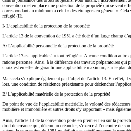
dans la jouissance des droits subjectifs. Pour autant, l’accroissement
convention met en place une protection de la propriété qui se veut effic
correspondant au minimum à celui « des étrangers en général ». Cela s
réfugié (II).
I- L’applicabilité de la protection de la propriété
L’article 13 de la convention de 1951 a été doté d’un large champ d’app
A/ L’applicabilité personnelle de la protection de la propriété
L’article 13 est applicable à « tout réfugié ». Aucune condition autre qu
ratione personae. Ainsi, à la différence des travaux préparatoires qui 
choix est en effet de garantir une applicabilité maximum, sur le plan des
Mais cela s’explique également par l’objet de l’article 13. En effet, il
lors, une condition de résidence préexistante pour déclencher l’applica
B/ L’applicabilité matérielle de la protection de la propriété
Du point de vue de l’applicabilité matérielle, la volonté des rédacteurs 
mobilière et immobilière et autres droits s’y rapportant » mais également
Ainsi, l’article 13 de la convention porte en premier lieu sur la protec
droit de créance qui, détenu un créancier, s’exerce à l’encontre de son
autant, la convention de 1951 ne définit pas spécifiquement la propriét