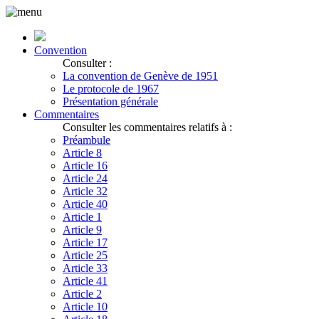
Convention
Consulter :
La convention de Genève de 1951
Le protocole de 1967
Présentation générale
Commentaires
Consulter les commentaires relatifs à :
Préambule
Article 8
Article 16
Article 24
Article 32
Article 40
Article 1
Article 9
Article 17
Article 25
Article 33
Article 41
Article 2
Article 10