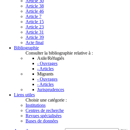
Article 30
Article 38
Article 46
Article 7
Article 15
Article 23
Article 31
Article 39
Acte final
Bibliographie
Consulter la bibliographie relative à :
Asile/Réfugiés
- Ouvrages
- Articles
Migrants
- Ouvrages
- Articles
Jurisprudences
Liens utiles
Choisir une catégorie :
Institutions
Centres de recherche
Revues spécialisées
Bases de données