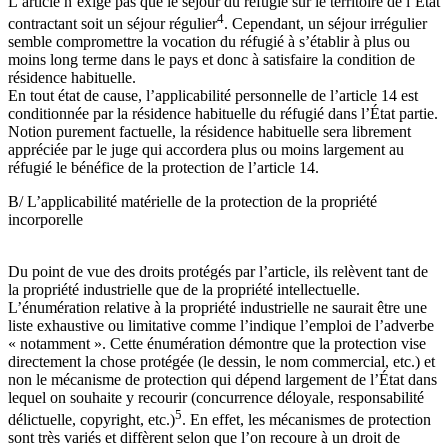
L’article n’exige pas que le séjour du réfugié sur le territoire de l’État
4
contractant soit un séjour régulier
. Cependant, un séjour irrégulier
semble compromettre la vocation du réfugié à s’établir à plus ou
moins long terme dans le pays et donc à satisfaire la condition de
résidence habituelle.
En tout état de cause, l’applicabilité personnelle de l’article 14 est
conditionnée par la résidence habituelle du réfugié dans l’État partie.
Notion purement factuelle, la résidence habituelle sera librement
appréciée par le juge qui accordera plus ou moins largement au
réfugié le bénéfice de la protection de l’article 14.
B/ L’applicabilité matérielle de la protection de la propriété
incorporelle
Du point de vue des droits protégés par l’article, ils relèvent tant de
la propriété industrielle que de la propriété intellectuelle.
L’énumération relative à la propriété industrielle ne saurait être une
liste exhaustive ou limitative comme l’indique l’emploi de l’adverbe
« notamment ». Cette énumération démontre que la protection vise
directement la chose protégée (le dessin, le nom commercial, etc.) et
non le mécanisme de protection qui dépend largement de l’État dans
lequel on souhaite y recourir (concurrence déloyale, responsabilité
5
délictuelle, copyright, etc.)
. En effet, les mécanismes de protection
sont très variés et diffèrent selon que l’on recoure à un droit de