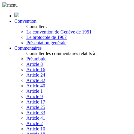
Convention
Consulter :
La convention de Genève de 1951
Le protocole de 1967
Présentation générale
Commentaires
Consulter les commentaires relatifs à :
Préambule
Article 8
Article 16
Article 24
Article 32
Article 40
Article 1
Article 9
Article 17
Article 25
Article 33
Article 41
Article 2
Article 10