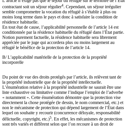
L’article n’exige pas que le séjour du réfugié sur le territoire de l’État
4
contractant soit un séjour régulier
. Cependant, un séjour irrégulier
semble compromettre la vocation du réfugié à s’établir à plus ou
moins long terme dans le pays et donc à satisfaire la condition de
résidence habituelle.
En tout état de cause, l’applicabilité personnelle de l’article 14 est
conditionnée par la résidence habituelle du réfugié dans l’État partie.
Notion purement factuelle, la résidence habituelle sera librement
appréciée par le juge qui accordera plus ou moins largement au
réfugié le bénéfice de la protection de l’article 14.
B/ L’applicabilité matérielle de la protection de la propriété
incorporelle
Du point de vue des droits protégés par l’article, ils relèvent tant de
la propriété industrielle que de la propriété intellectuelle.
L’énumération relative à la propriété industrielle ne saurait être une
liste exhaustive ou limitative comme l’indique l’emploi de l’adverbe
« notamment ». Cette énumération démontre que la protection vise
directement la chose protégée (le dessin, le nom commercial, etc.) et
non le mécanisme de protection qui dépend largement de l’État dans
lequel on souhaite y recourir (concurrence déloyale, responsabilité
5
délictuelle, copyright, etc.)
. En effet, les mécanismes de protection
sont très variés et diffèrent selon que l’on recoure à un droit de