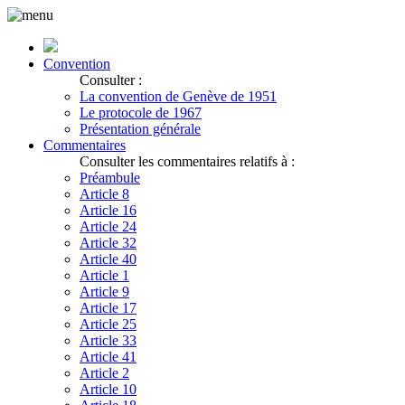
Convention
Consulter :
La convention de Genève de 1951
Le protocole de 1967
Présentation générale
Commentaires
Consulter les commentaires relatifs à :
Préambule
Article 8
Article 16
Article 24
Article 32
Article 40
Article 1
Article 9
Article 17
Article 25
Article 33
Article 41
Article 2
Article 10