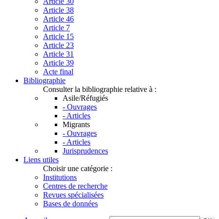
Article 30
Article 38
Article 46
Article 7
Article 15
Article 23
Article 31
Article 39
Acte final
Bibliographie
Consulter la bibliographie relative à :
Asile/Réfugiés
- Ouvrages
- Articles
Migrants
- Ouvrages
- Articles
Jurisprudences
Liens utiles
Choisir une catégorie :
Institutions
Centres de recherche
Revues spécialisées
Bases de données