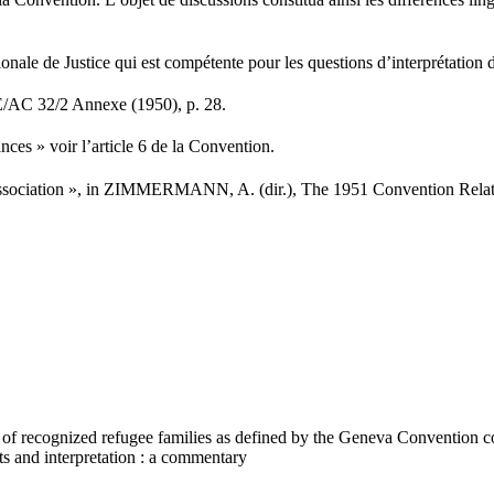
a Convention. L’objet de discussions constitua ainsi les différences ling
onale de Justice qui est compétente pour les questions d’interprétation 
E/AC 32/2 Annexe (1950), p. 28.
ces » voir l’article 6 de la Convention.
ociation », in ZIMMERMANN, A. (dir.), The 1951 Convention Relating
of recognized refugee families as defined by the Geneva Convention cons
nts and interpretation : a commentary