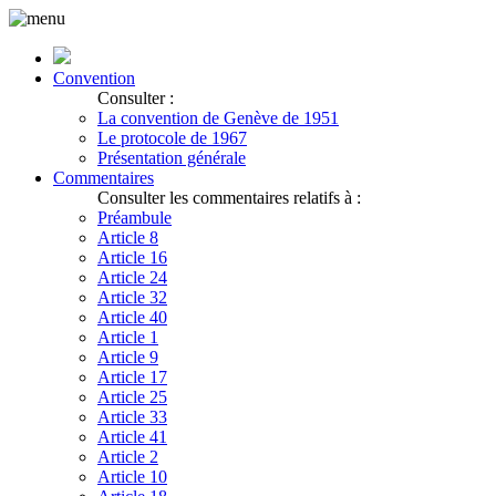
Convention
Consulter :
La convention de Genève de 1951
Le protocole de 1967
Présentation générale
Commentaires
Consulter les commentaires relatifs à :
Préambule
Article 8
Article 16
Article 24
Article 32
Article 40
Article 1
Article 9
Article 17
Article 25
Article 33
Article 41
Article 2
Article 10