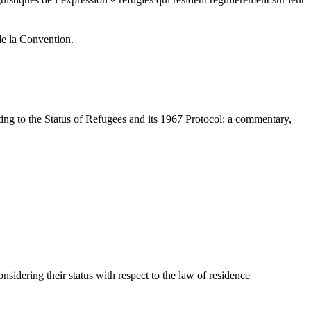
uistiques de l’expression « réfugiés qui résident régulièrement sur leur
de la Convention.
 to the Status of Refugees and its 1967 Protocol: a commentary,
idering their status with respect to the law of residence