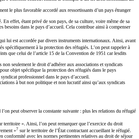
tement le plus favorable accordé aux ressortissants d’un pays étranger
é. En effet, étant privé de son pays, de sa culture, voire même de sa
à ses besoins dans le pays d’accueil. Cela contribue ainsi à compenser
i lui est accordée par divers instruments internationaux. Ainsi, avant
diés spécifiquement à la protection des réfugiés. L’on peut rappeler à
ints que celui de l’article 15 de la Convention de 1951 car lesdits
iés non seulement le droit d’adhérer aux associations et syndicats
 pour objet spécifique la protection des réfugiés dans le pays
u syndicat professionnel dans le pays d’accueil.
ociations à but non politique et non lucratif ainsi qu’aux syndicats
d l’on peut observer la constante suivante : plus les relations du réfugié
 territoire ». Ainsi, l’on peut remarquer que l’exercice du droit
7
èrement »
sur le territoire de l’État contractant accueillant le réfugié.
t en conformité avec les normes pertinentes relatives au droit de séjour