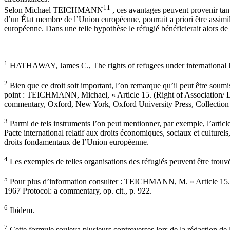
11
Selon Michael TEICHMANN
, ces avantages peuvent provenir tant 
d’un État membre de l’Union européenne, pourrait a priori être assimil
européenne. Dans une telle hypothèse le réfugié bénéficierait alors de t
1
HATHAWAY, James C., The rights of refugees under international 
2
Bien que ce droit soit important, l’on remarque qu’il peut être soumis
point : TEICHMANN, Michael, « Article 15. (Right of Association/ D
commentary, Oxford, New York, Oxford University Press, Collection O
3
Parmi de tels instruments l’on peut mentionner, par exemple, l’article 2
Pacte international relatif aux droits économiques, sociaux et culturel
droits fondamentaux de l’Union européenne.
4
Les exemples de telles organisations des réfugiés peuvent être trou
5
Pour plus d’information consulter : TEICHMANN, M. « Article 15. 
1967 Protocol: a commentary, op. cit., p. 922.
6
Ibidem.
7