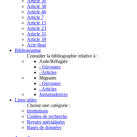
Article 30
Article 38
Article 46
Article 7
Article 15
Article 23
Article 31
Article 39
Acte final
Bibliographie
Consulter la bibliographie relative à :
Asile/Réfugiés
- Ouvrages
- Articles
Migrants
- Ouvrages
- Articles
Jurisprudences
Liens utiles
Choisir une catégorie :
Institutions
Centres de recherche
Revues spécialisées
Bases de données