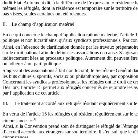
dudit État. Autrement dit, à la différence de l’expression « résidence h
mêmes les réfugiés, dont la résidence est temporaire sur le territoire d
pas visées, seules certaines ont été retenues.
II. Le champ d’application matériel
En ce qui concerne le champ d’application ratione materiae, l’article 15 
politique et non lucratif ainsi qu’aux syndicats professionnels. Par con
Ainsi, en l’absence de clarification donnée par les travaux préparatoir
sur le droit national afin de définir les associations en cause. S’agissa
indirectement liées au processus politique. Autrement dit, peuvent être 
ou adhérer à un parti politique.
S’agissant des associations à but non lucratif, le Secrétaire Général
les buts culturels, sportifs, sociaux ou philanthropiques, par opposition
Concernant les syndicats professionnels, les réfugiés ont le droit de cré
Dès lors, l’article 15 permet aux réfugiés concernés de rejoindre les a
par l’application de cet article.
III. Le traitement accordé aux réfugiés résidant régulièrement sur le t
En vertu de l’article 15 les réfugiés qui résident régulièrement sur le 
10
circonstances »
.
Ainsi, si la Convention prend soin de distinguer le réfugié de l’étrange
d’accueil accorde aux étrangers sur son territoire. Il s’en suit que le 
circonstances.