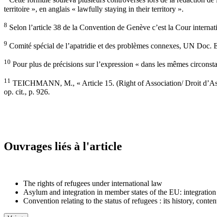
Cette formule souleva plusieurs controverses lors de la rédaction de l
territoire », en anglais « lawfully staying in their territory ».
8
Selon l’article 38 de la Convention de Genève c’est la Cour internati
9
Comité spécial de l’apatridie et des problèmes connexes, UN Doc. 
10
Pour plus de précisions sur l’expression « dans les mêmes circonstan
11
TEICHMANN, M., « Article 15. (Right of Association/ Droit d’Ass
op. cit., p. 926.
Ouvrages liés à l'article
The rights of refugees under international law
Asylum and integration in member states of the EU: integration 
Convention relating to the status of refugees : its history, conte