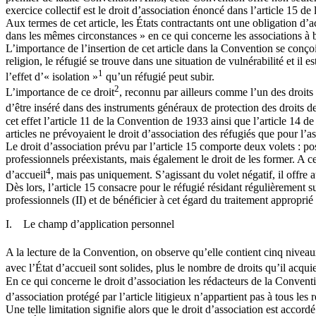
exercice collectif est le droit d’association énoncé dans l’article 15 de
Aux termes de cet article, les États contractants ont une obligation d’a
dans les mêmes circonstances » en ce qui concerne les associations à bu
L’importance de l’insertion de cet article dans la Convention se conçoit
religion, le réfugié se trouve dans une situation de vulnérabilité et il
1
l’effet d’« isolation »
qu’un réfugié peut subir.
2
L’importance de ce droit
, reconnu par ailleurs comme l’un des droits
d’être inséré dans des instruments généraux de protection des droits
cet effet l’article 11 de la Convention de 1933 ainsi que l’article 14 d
articles ne prévoyaient le droit d’association des réfugiés que pour l’a
Le droit d’association prévu par l’article 15 comporte deux volets : pos
professionnels préexistants, mais également le droit de les former. A ce
4
d’accueil
, mais pas uniquement. S’agissant du volet négatif, il offre 
Dès lors, l’article 15 consacre pour le réfugié résidant régulièrement su
professionnels (II) et de bénéficier à cet égard du traitement approprié s
I. Le champ d’application personnel
A la lecture de la Convention, on observe qu’elle contient cinq niveaux
avec l’État d’accueil sont solides, plus le nombre de droits qu’il acqu
En ce qui concerne le droit d’association les rédacteurs de la Conventio
d’association protégé par l’article litigieux n’appartient pas à tous le
Une telle limitation signifie alors que le droit d’association est accord