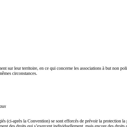
t sur leur territoire, en ce qui concerne les associations à but non politi
 mêmes circonstances.
eaux
és (ci-après la Convention) se sont efforcés de prévoir la protection la
ent des droits qui s’exercent individuellement, mais encore des droits q