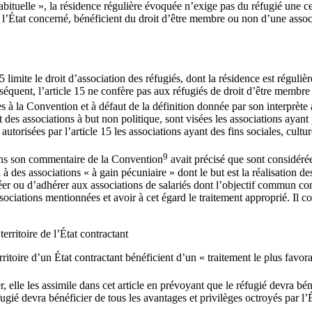
abituelle », la résidence régulière évoquée n’exige pas du réfugié une cer
e l’État concerné, bénéficient du droit d’être membre ou non d’une associ
limite le droit d’association des réfugiés, dont la résidence est régulière
séquent, l’article 15 ne confère pas aux réfugiés de droit d’être membre 
es à la Convention et à défaut de la définition donnée par son interprète
nt des associations à but non politique, sont visées les associations ayant
autorisées par l’article 15 les associations ayant des fins sociales, cult
9
 dans son commentaire de la Convention
avait précisé que sont considérée
 à des associations « à gain pécuniaire » dont le but est la réalisation de
er ou d’adhérer aux associations de salariés dont l’objectif commun consti
ssociations mentionnées et avoir à cet égard le traitement approprié. Il 
erritoire de l’État contractant
territoire d’un État contractant bénéficient d’un « traitement le plus fa
r, elle les assimile dans cet article en prévoyant que le réfugié devra bé
réfugié devra bénéficier de tous les avantages et privilèges octroyés par l