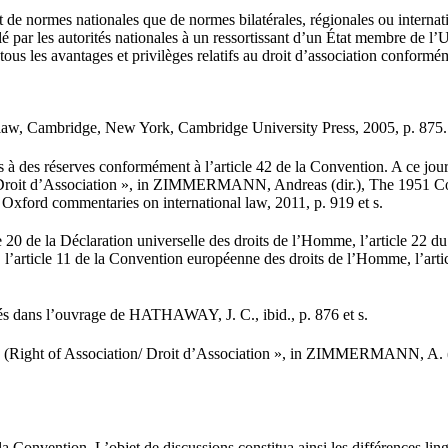
de normes nationales que de normes bilatérales, régionales ou internation
é par les autorités nationales à un ressortissant d’un État membre de l’
ous les avantages et privilèges relatifs au droit d’association conformém
law, Cambridge, New York, Cambridge University Press, 2005, p. 875.
 à des réserves conformément à l’article 42 de la Convention. A ce jour, 
roit d’Association », in ZIMMERMANN, Andreas (dir.), The 1951 Conve
xford commentaries on international law, 2011, p. 919 et s.
0 de la Déclaration universelle des droits de l’Homme, l’article 22 du Pac
s, l’article 11 de la Convention européenne des droits de l’Homme, l’artic
vés dans l’ouvrage de HATHAWAY, J. C., ibid., p. 876 et s.
(Right of Association/ Droit d’Association », in ZIMMERMANN, A. (dir