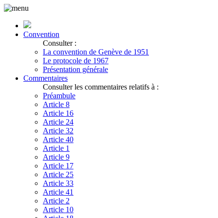
Convention
Consulter :
La convention de Genève de 1951
Le protocole de 1967
Présentation générale
Commentaires
Consulter les commentaires relatifs à :
Préambule
Article 8
Article 16
Article 24
Article 32
Article 40
Article 1
Article 9
Article 17
Article 25
Article 33
Article 41
Article 2
Article 10