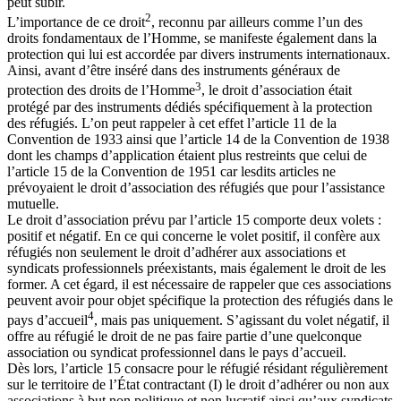
peut subir.
2
L’importance de ce droit
, reconnu par ailleurs comme l’un des
droits fondamentaux de l’Homme, se manifeste également dans la
protection qui lui est accordée par divers instruments internationaux.
Ainsi, avant d’être inséré dans des instruments généraux de
3
protection des droits de l’Homme
, le droit d’association était
protégé par des instruments dédiés spécifiquement à la protection
des réfugiés. L’on peut rappeler à cet effet l’article 11 de la
Convention de 1933 ainsi que l’article 14 de la Convention de 1938
dont les champs d’application étaient plus restreints que celui de
l’article 15 de la Convention de 1951 car lesdits articles ne
prévoyaient le droit d’association des réfugiés que pour l’assistance
mutuelle.
Le droit d’association prévu par l’article 15 comporte deux volets :
positif et négatif. En ce qui concerne le volet positif, il confère aux
réfugiés non seulement le droit d’adhérer aux associations et
syndicats professionnels préexistants, mais également le droit de les
former. A cet égard, il est nécessaire de rappeler que ces associations
peuvent avoir pour objet spécifique la protection des réfugiés dans le
4
pays d’accueil
, mais pas uniquement. S’agissant du volet négatif, il
offre au réfugié le droit de ne pas faire partie d’une quelconque
association ou syndicat professionnel dans le pays d’accueil.
Dès lors, l’article 15 consacre pour le réfugié résidant régulièrement
sur le territoire de l’État contractant (I) le droit d’adhérer ou non aux
associations à but non politique et non lucratif ainsi qu’aux syndicats