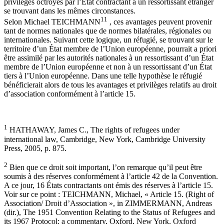
privilèges octroyés par l’État contractant à un ressortissant étranger
se trouvant dans les mêmes circonstances.
11
Selon Michael TEICHMANN
, ces avantages peuvent provenir
tant de normes nationales que de normes bilatérales, régionales ou
internationales. Suivant cette logique, un réfugié, se trouvant sur le
territoire d’un État membre de l’Union européenne, pourrait a priori
être assimilé par les autorités nationales à un ressortissant d’un État
membre de l’Union européenne et non à un ressortissant d’un État
tiers à l’Union européenne. Dans une telle hypothèse le réfugié
bénéficierait alors de tous les avantages et privilèges relatifs au droit
d’association conformément à l’article 15.
1
HATHAWAY, James C., The rights of refugees under
international law, Cambridge, New York, Cambridge University
Press, 2005, p. 875.
2
Bien que ce droit soit important, l’on remarque qu’il peut être
soumis à des réserves conformément à l’article 42 de la Convention.
A ce jour, 16 États contractants ont émis des réserves à l’article 15.
Voir sur ce point : TEICHMANN, Michael, « Article 15. (Right of
Association/ Droit d’Association », in ZIMMERMANN, Andreas
(dir.), The 1951 Convention Relating to the Status of Refugees and
its 1967 Protocol: a commentary, Oxford, New York, Oxford