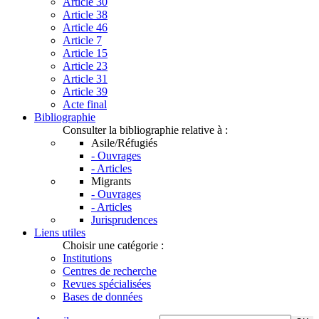
Article 30
Article 38
Article 46
Article 7
Article 15
Article 23
Article 31
Article 39
Acte final
Bibliographie
Consulter la bibliographie relative à :
Asile/Réfugiés
- Ouvrages
- Articles
Migrants
- Ouvrages
- Articles
Jurisprudences
Liens utiles
Choisir une catégorie :
Institutions
Centres de recherche
Revues spécialisées
Bases de données