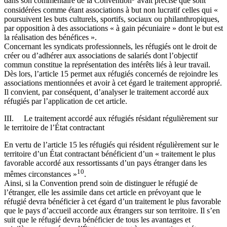
dans son commentaire de la Convention
avait précisé que sont
considérées comme étant associations à but non lucratif celles qui «
poursuivent les buts culturels, sportifs, sociaux ou philanthropiques,
par opposition à des associations « à gain pécuniaire » dont le but est
la réalisation des bénéfices ».
Concernant les syndicats professionnels, les réfugiés ont le droit de
créer ou d’adhérer aux associations de salariés dont l’objectif
commun constitue la représentation des intérêts liés à leur travail.
Dès lors, l’article 15 permet aux réfugiés concernés de rejoindre les
associations mentionnées et avoir à cet égard le traitement approprié.
Il convient, par conséquent, d’analyser le traitement accordé aux
réfugiés par l’application de cet article.
III. Le traitement accordé aux réfugiés résidant régulièrement sur
le territoire de l’État contractant
En vertu de l’article 15 les réfugiés qui résident régulièrement sur le
territoire d’un État contractant bénéficient d’un « traitement le plus
favorable accordé aux ressortissants d’un pays étranger dans les
10
mêmes circonstances »
.
Ainsi, si la Convention prend soin de distinguer le réfugié de
l’étranger, elle les assimile dans cet article en prévoyant que le
réfugié devra bénéficier à cet égard d’un traitement le plus favorable
que le pays d’accueil accorde aux étrangers sur son territoire. Il s’en
suit que le réfugié devra bénéficier de tous les avantages et