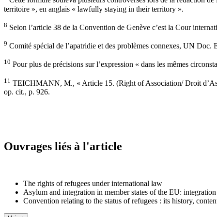
Cette formule souleva plusieurs controverses lors de la rédaction de l
territoire », en anglais « lawfully staying in their territory ».
8
Selon l’article 38 de la Convention de Genève c’est la Cour internati
9
Comité spécial de l’apatridie et des problèmes connexes, UN Doc. 
10
Pour plus de précisions sur l’expression « dans les mêmes circonstan
11
TEICHMANN, M., « Article 15. (Right of Association/ Droit d’Ass
op. cit., p. 926.
Ouvrages liés à l'article
The rights of refugees under international law
Asylum and integration in member states of the EU: integration 
Convention relating to the status of refugees : its history, conte