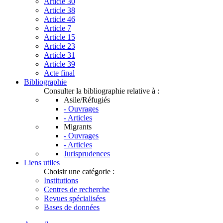
Article 30
Article 38
Article 46
Article 7
Article 15
Article 23
Article 31
Article 39
Acte final
Bibliographie
Consulter la bibliographie relative à :
Asile/Réfugiés
- Ouvrages
- Articles
Migrants
- Ouvrages
- Articles
Jurisprudences
Liens utiles
Choisir une catégorie :
Institutions
Centres de recherche
Revues spécialisées
Bases de données