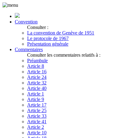
Convention
Consulter :
La convention de Genève de 1951
Le protocole de 1967
Présentation générale
Commentaires
Consulter les commentaires relatifs à :
Préambule
Article 8
Article 16
Article 24
Article 32
Article 40
Article 1
Article 9
Article 17
Article 25
Article 33
Article 41
Article 2
Article 10