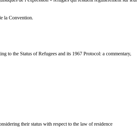
uistiques de l’expression « réfugiés qui résident régulièrement sur leur
de la Convention.
 to the Status of Refugees and its 1967 Protocol: a commentary,
idering their status with respect to the law of residence