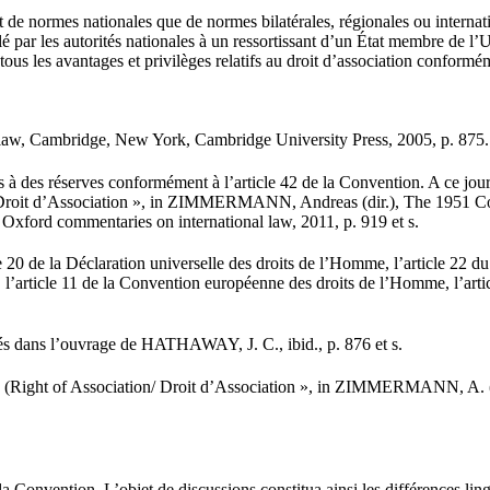
de normes nationales que de normes bilatérales, régionales ou internation
é par les autorités nationales à un ressortissant d’un État membre de l’
ous les avantages et privilèges relatifs au droit d’association conformém
law, Cambridge, New York, Cambridge University Press, 2005, p. 875.
 à des réserves conformément à l’article 42 de la Convention. A ce jour, 
roit d’Association », in ZIMMERMANN, Andreas (dir.), The 1951 Conve
xford commentaries on international law, 2011, p. 919 et s.
0 de la Déclaration universelle des droits de l’Homme, l’article 22 du Pac
s, l’article 11 de la Convention européenne des droits de l’Homme, l’artic
vés dans l’ouvrage de HATHAWAY, J. C., ibid., p. 876 et s.
(Right of Association/ Droit d’Association », in ZIMMERMANN, A. (dir