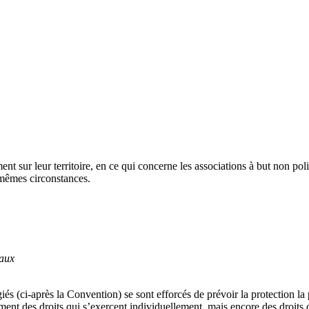
t sur leur territoire, en ce qui concerne les associations à but non politi
 mêmes circonstances.
eaux
és (ci-après la Convention) se sont efforcés de prévoir la protection la
ent des droits qui s’exercent individuellement, mais encore des droits q