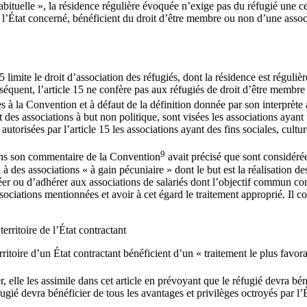
abituelle », la résidence régulière évoquée n’exige pas du réfugié une cer
e l’État concerné, bénéficient du droit d’être membre ou non d’une associ
limite le droit d’association des réfugiés, dont la résidence est régulière
séquent, l’article 15 ne confère pas aux réfugiés de droit d’être membre 
es à la Convention et à défaut de la définition donnée par son interprète
nt des associations à but non politique, sont visées les associations ayant
autorisées par l’article 15 les associations ayant des fins sociales, cult
9
 dans son commentaire de la Convention
avait précisé que sont considérée
 à des associations « à gain pécuniaire » dont le but est la réalisation de
er ou d’adhérer aux associations de salariés dont l’objectif commun consti
ssociations mentionnées et avoir à cet égard le traitement approprié. Il 
erritoire de l’État contractant
territoire d’un État contractant bénéficient d’un « traitement le plus fa
r, elle les assimile dans cet article en prévoyant que le réfugié devra bé
réfugié devra bénéficier de tous les avantages et privilèges octroyés par l