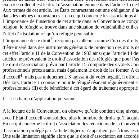
exercice collectif est le droit d’association énoncé dans l’article 15 de
Aux termes de cet article, les États contractants ont une obligation d’a
dans les mêmes circonstances » en ce qui concerne les associations à bu
L’importance de l’insertion de cet article dans la Convention se conçoit
religion, le réfugié se trouve dans une situation de vulnérabilité et il
1
l’effet d’« isolation »
qu’un réfugié peut subir.
2
L’importance de ce droit
, reconnu par ailleurs comme l’un des droits
d’être inséré dans des instruments généraux de protection des droits
cet effet l’article 11 de la Convention de 1933 ainsi que l’article 14 d
articles ne prévoyaient le droit d’association des réfugiés que pour l’a
Le droit d’association prévu par l’article 15 comporte deux volets : pos
professionnels préexistants, mais également le droit de les former. A ce
4
d’accueil
, mais pas uniquement. S’agissant du volet négatif, il offre 
Dès lors, l’article 15 consacre pour le réfugié résidant régulièrement su
professionnels (II) et de bénéficier à cet égard du traitement approprié s
I. Le champ d’application personnel
A la lecture de la Convention, on observe qu’elle contient cinq niveaux
avec l’État d’accueil sont solides, plus le nombre de droits qu’il acqu
En ce qui concerne le droit d’association les rédacteurs de la Conventio
d’association protégé par l’article litigieux n’appartient pas à tous le
Une telle limitation signifie alors que le droit d’association est accord