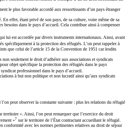
tement le plus favorable accordé aux ressortissants d’un pays étranger
é. En effet, étant privé de son pays, de sa culture, voire même de sa
à ses besoins dans le pays d’accueil. Cela contribue ainsi à compenser
i lui est accordée par divers instruments internationaux. Ainsi, avant
diés spécifiquement à la protection des réfugiés. L’on peut rappeler à
ints que celui de l’article 15 de la Convention de 1951 car lesdits
iés non seulement le droit d’adhérer aux associations et syndicats
 pour objet spécifique la protection des réfugiés dans le pays
u syndicat professionnel dans le pays d’accueil.
ociations à but non politique et non lucratif ainsi qu’aux syndicats
d l’on peut observer la constante suivante : plus les relations du réfugié
 territoire ». Ainsi, l’on peut remarquer que l’exercice du droit
7
èrement »
sur le territoire de l’État contractant accueillant le réfugié.
t en conformité avec les normes pertinentes relatives au droit de séjour