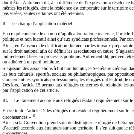
dudit État. Autrement dit, à la différence de l’expression « résidence h
mêmes les réfugiés, dont la résidence est temporaire sur le territoire d
pas visées, seules certaines ont été retenues.
II. Le champ d’application matériel
En ce qui concerne le champ d’application ratione materiae, l’article 15 
politique et non lucratif ainsi qu’aux syndicats professionnels. Par con
Ainsi, en l’absence de clarification donnée par les travaux préparatoir
sur le droit national afin de définir les associations en cause. S’agissa
indirectement liées au processus politique. Autrement dit, peuvent être 
ou adhérer à un parti politique.
S’agissant des associations à but non lucratif, le Secrétaire Général
les buts culturels, sportifs, sociaux ou philanthropiques, par opposition
Concernant les syndicats professionnels, les réfugiés ont le droit de cré
Dès lors, l’article 15 permet aux réfugiés concernés de rejoindre les a
par l’application de cet article.
III. Le traitement accordé aux réfugiés résidant régulièrement sur le t
En vertu de l’article 15 les réfugiés qui résident régulièrement sur le 
10
circonstances »
.
Ainsi, si la Convention prend soin de distinguer le réfugié de l’étrange
d’accueil accorde aux étrangers sur son territoire. Il s’en suit que le 
circonstances.