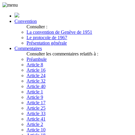
Convention
Consulter :
La convention de Genève de 1951
Le protocole de 1967
Présentation générale
Commentaires
Consulter les commentaires relatifs à :
Préambule
Article 8
Article 16
Article 24
Article 32
Article 40
Article 1
Article 9
Article 17
Article 25
Article 33
Article 41
Article 2
Article 10