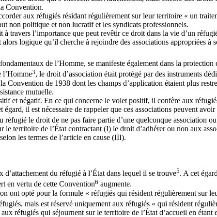
 la Convention.
ccorder aux réfugiés résidant régulièrement sur leur territoire « un trai
t non politique et non lucratif et les syndicats professionnels.
 à travers l’importance que peut revêtir ce droit dans la vie d’un réfugi
 est alors logique qu’il cherche à rejoindre des associations appropriées 
 fondamentaux de l’Homme, se manifeste également dans la protection qu
3
 de l’Homme
, le droit d’association était protégé par des instruments dé
e la Convention de 1938 dont les champs d’application étaient plus restre
ssistance mutuelle.
itif et négatif. En ce qui concerne le volet positif, il confère aux réfug
t égard, il est nécessaire de rappeler que ces associations peuvent avoir
au réfugié le droit de ne pas faire partie d’une quelconque association o
r le territoire de l’État contractant (I) le droit d’adhérer ou non aux ass
elon les termes de l’article en cause (III).
5
 d’attachement du réfugié à l’État dans lequel il se trouve
. A cet égar
6
iert en vertu de cette Convention
augmente.
n ont opté pour la formule « réfugiés qui résident régulièrement sur leur
s réfugiés, mais est réservé uniquement aux réfugiés « qui résident réguli
é aux réfugiés qui séjournent sur le territoire de l’État d’accueil en étan