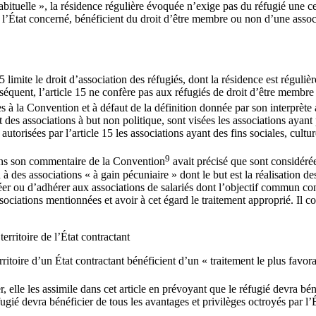
abituelle », la résidence régulière évoquée n’exige pas du réfugié une cer
e l’État concerné, bénéficient du droit d’être membre ou non d’une associ
limite le droit d’association des réfugiés, dont la résidence est régulière
séquent, l’article 15 ne confère pas aux réfugiés de droit d’être membre 
es à la Convention et à défaut de la définition donnée par son interprète
nt des associations à but non politique, sont visées les associations ayant
autorisées par l’article 15 les associations ayant des fins sociales, cult
9
 dans son commentaire de la Convention
avait précisé que sont considérée
 à des associations « à gain pécuniaire » dont le but est la réalisation de
er ou d’adhérer aux associations de salariés dont l’objectif commun consti
ssociations mentionnées et avoir à cet égard le traitement approprié. Il 
erritoire de l’État contractant
territoire d’un État contractant bénéficient d’un « traitement le plus fa
r, elle les assimile dans cet article en prévoyant que le réfugié devra bé
réfugié devra bénéficier de tous les avantages et privilèges octroyés par l