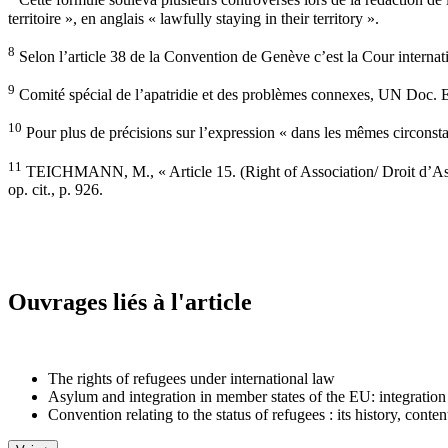
Cette formule souleva plusieurs controverses lors de la rédaction de l
territoire », en anglais « lawfully staying in their territory ».
8
Selon l’article 38 de la Convention de Genève c’est la Cour internati
9
Comité spécial de l’apatridie et des problèmes connexes, UN Doc. 
10
Pour plus de précisions sur l’expression « dans les mêmes circonstan
11
TEICHMANN, M., « Article 15. (Right of Association/ Droit d’Ass
op. cit., p. 926.
Ouvrages liés à l'article
The rights of refugees under international law
Asylum and integration in member states of the EU: integration 
Convention relating to the status of refugees : its history, conte