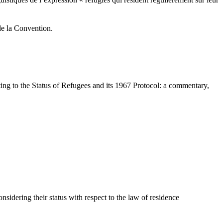
uistiques de l’expression « réfugiés qui résident régulièrement sur leur
de la Convention.
 to the Status of Refugees and its 1967 Protocol: a commentary,
idering their status with respect to the law of residence