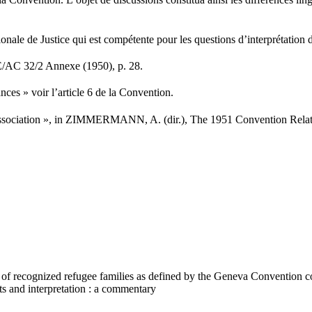
a Convention. L’objet de discussions constitua ainsi les différences ling
onale de Justice qui est compétente pour les questions d’interprétation 
E/AC 32/2 Annexe (1950), p. 28.
ces » voir l’article 6 de la Convention.
ociation », in ZIMMERMANN, A. (dir.), The 1951 Convention Relating
of recognized refugee families as defined by the Geneva Convention cons
nts and interpretation : a commentary