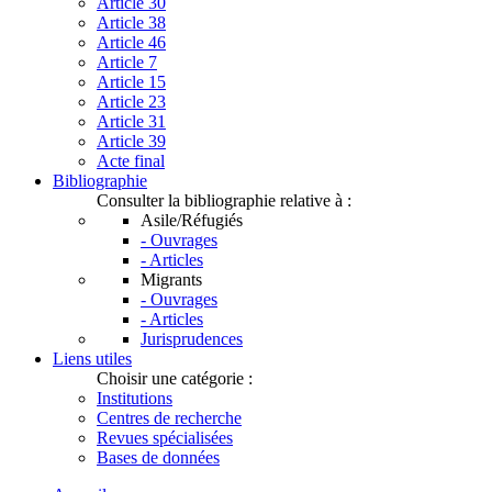
Article 30
Article 38
Article 46
Article 7
Article 15
Article 23
Article 31
Article 39
Acte final
Bibliographie
Consulter la bibliographie relative à :
Asile/Réfugiés
- Ouvrages
- Articles
Migrants
- Ouvrages
- Articles
Jurisprudences
Liens utiles
Choisir une catégorie :
Institutions
Centres de recherche
Revues spécialisées
Bases de données