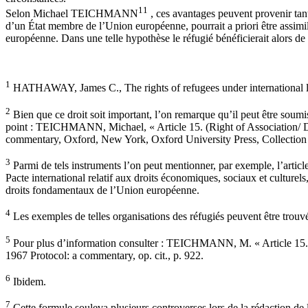
11
Selon Michael TEICHMANN
, ces avantages peuvent provenir tant 
d’un État membre de l’Union européenne, pourrait a priori être assimil
européenne. Dans une telle hypothèse le réfugié bénéficierait alors de t
1
HATHAWAY, James C., The rights of refugees under international 
2
Bien que ce droit soit important, l’on remarque qu’il peut être soumis
point : TEICHMANN, Michael, « Article 15. (Right of Association/ D
commentary, Oxford, New York, Oxford University Press, Collection O
3
Parmi de tels instruments l’on peut mentionner, par exemple, l’article 2
Pacte international relatif aux droits économiques, sociaux et culturel
droits fondamentaux de l’Union européenne.
4
Les exemples de telles organisations des réfugiés peuvent être trou
5
Pour plus d’information consulter : TEICHMANN, M. « Article 15. 
1967 Protocol: a commentary, op. cit., p. 922.
6
Ibidem.
7