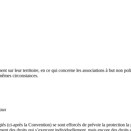
t sur leur territoire, en ce qui concerne les associations à but non politi
 mêmes circonstances.
eaux
és (ci-après la Convention) se sont efforcés de prévoir la protection la
ent des droits qui s’exercent individuellement, mais encore des droits q