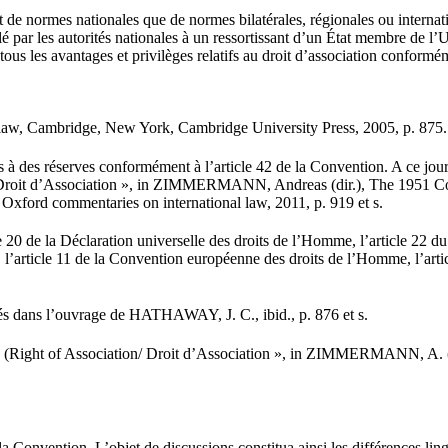
de normes nationales que de normes bilatérales, régionales ou internation
é par les autorités nationales à un ressortissant d’un État membre de l’
ous les avantages et privilèges relatifs au droit d’association conformém
law, Cambridge, New York, Cambridge University Press, 2005, p. 875.
 à des réserves conformément à l’article 42 de la Convention. A ce jour, 
roit d’Association », in ZIMMERMANN, Andreas (dir.), The 1951 Conve
xford commentaries on international law, 2011, p. 919 et s.
0 de la Déclaration universelle des droits de l’Homme, l’article 22 du Pac
s, l’article 11 de la Convention européenne des droits de l’Homme, l’artic
vés dans l’ouvrage de HATHAWAY, J. C., ibid., p. 876 et s.
(Right of Association/ Droit d’Association », in ZIMMERMANN, A. (dir