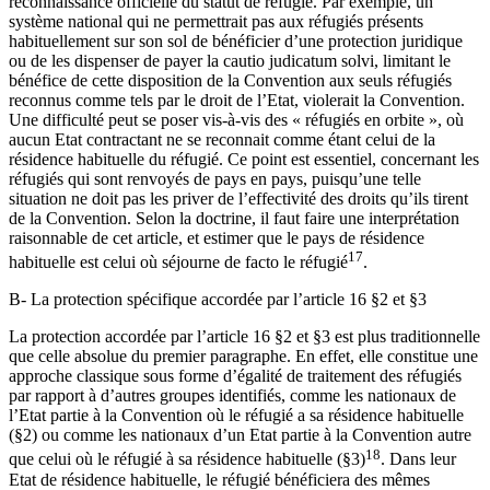
reconnaissance officielle du statut de réfugié. Par exemple, un
système national qui ne permettrait pas aux réfugiés présents
habituellement sur son sol de bénéficier d’une protection juridique
ou de les dispenser de payer la cautio judicatum solvi, limitant le
bénéfice de cette disposition de la Convention aux seuls réfugiés
reconnus comme tels par le droit de l’Etat, violerait la Convention.
Une difficulté peut se poser vis-à-vis des « réfugiés en orbite », où
aucun Etat contractant ne se reconnait comme étant celui de la
résidence habituelle du réfugié. Ce point est essentiel, concernant les
réfugiés qui sont renvoyés de pays en pays, puisqu’une telle
situation ne doit pas les priver de l’effectivité des droits qu’ils tirent
de la Convention. Selon la doctrine, il faut faire une interprétation
raisonnable de cet article, et estimer que le pays de résidence
17
habituelle est celui où séjourne de facto le réfugié
.
B- La protection spécifique accordée par l’article 16 §2 et §3
La protection accordée par l’article 16 §2 et §3 est plus traditionnelle
que celle absolue du premier paragraphe. En effet, elle constitue une
approche classique sous forme d’égalité de traitement des réfugiés
par rapport à d’autres groupes identifiés, comme les nationaux de
l’Etat partie à la Convention où le réfugié a sa résidence habituelle
(§2) ou comme les nationaux d’un Etat partie à la Convention autre
18
que celui où le réfugié à sa résidence habituelle (§3)
. Dans leur
Etat de résidence habituelle, le réfugié bénéficiera des mêmes