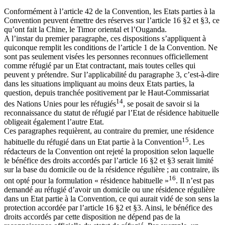
Conformément à l’article 42 de la Convention, les Etats parties à la
Convention peuvent émettre des réserves sur l’article 16 §2 et §3, ce
qu’ont fait la Chine, le Timor oriental et l’Ouganda.
A l’instar du premier paragraphe, ces dispositions s’appliquent à
quiconque remplit les conditions de l’article 1 de la Convention. Ne
sont pas seulement visées les personnes reconnues officiellement
comme réfugié par un Etat contractant, mais toutes celles qui
peuvent y prétendre. Sur l’applicabilité du paragraphe 3, c’est-à-dire
dans les situations impliquant au moins deux Etats parties, la
question, depuis tranchée positivement par le Haut-Commissariat
14
des Nations Unies pour les réfugiés
, se posait de savoir si la
reconnaissance du statut de réfugié par l’Etat de résidence habituelle
obligeait également l’autre Etat.
Ces paragraphes requièrent, au contraire du premier, une résidence
15
habituelle du réfugié dans un Etat partie à la Convention
. Les
rédacteurs de la Convention ont rejeté la proposition selon laquelle
le bénéfice des droits accordés par l’article 16 §2 et §3 serait limité
sur la base du domicile ou de la résidence régulière ; au contraire, ils
16
ont opté pour la formulation « résidence habituelle »
. Il n’est pas
demandé au réfugié d’avoir un domicile ou une résidence régulière
dans un Etat partie à la Convention, ce qui aurait vidé de son sens la
protection accordée par l’article 16 §2 et §3. Ainsi, le bénéfice des
droits accordés par cette disposition ne dépend pas de la