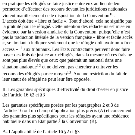
en pratique les réfugiés se faire justice entre eux au lieu de leur
permettre d’effectuer des recours devant les juridictions nationales
10
violent manifestement cette disposition de la Convention
.
L’accès doit être « libre et facile ». Tout d’abord, cela ne signifie pas
la gratuité pour le réfugié. Cette intention des rédacteurs est mise en
évidence par la version anglaise de la Convention, puisqu’elle n’est
pas la traduction littérale de la version française « libre et facile accès
», se limitant à indiquer seulement que le réfugié doit avoir un « free
11
access »
aux tribunaux. Les Etats contractants peuvent donc faire
payer des frais de justice aux réfugiés, dans la mesure où ces frais ne
sont pas plus élevés que ceux que paierait un national dans une
12
situation analogue
et ne doivent pas chercher à entraver les
13
recours des réfugiés par ce moyen
. Aucune restriction du fait de
leur statut de réfugié ne peut leur être opposée.
II- Les garanties spécifiques d’effectivité du droit d’ester en justice
de l’article 16 §2 et §3
Les garanties spécifiques posées par les paragraphes 2 et 3 de
l’article 16 ont un champ d’application plus précis (A) et concernent
des garanties plus spécifiques pour les réfugiés ayant une résidence
habituelle dans un Etat partie à la Convention (B).
A- L’applicabilité de l’article 16 §2 et §3