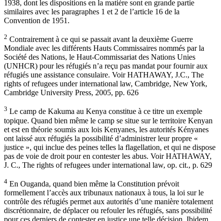
1938, dont les dispositions en la matière sont en grande partie
similaires avec les paragraphes 1 et 2 de l’article 16 de la
Convention de 1951.
2
Contrairement à ce qui se passait avant la deuxième Guerre
Mondiale avec les différents Hauts Commissaires nommés par la
Société des Nations, le Haut-Commissariat des Nations Unies
(UNHCR) pour les réfugiés n’a reçu pas mandat pour fournir aux
réfugiés une assistance consulaire. Voir HATHAWAY, J.C., The
rights of refugees under international law, Cambridge, New York,
Cambridge University Press, 2005, pp. 626
3
Le camp de Kakuma au Kenya constitue à ce titre un exemple
topique. Quand bien même le camp se situe sur le territoire Kenyan
et est en théorie soumis aux lois Kenyanes, les autorités Kényanes
ont laissé aux réfugiés la possibilité d’administrer leur propre «
justice », qui inclue des peines telles la flagellation, et qui ne dispose
pas de voie de droit pour en contester les abus. Voir HATHAWAY,
J. C., The rights of refugees under international law, op. cit., p. 629
4
En Ouganda, quand bien même la Constitution prévoit
formellement l’accès aux tribunaux nationaux à tous, la loi sur le
contrôle des réfugiés permet aux autorités d’une manière totalement
discrétionnaire, de déplacer ou refouler les réfugiés, sans possibilité
pour ces derniers de contester en justice une telle décision. Ibidem.