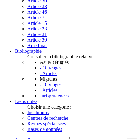
Article 30
Article 38
Article 46
Article 7
Article 15
Article 23
Article 31
Article 39
Acte final
Bibliographie
Consulter la bibliographie relative à :
Asile/Réfugiés
- Ouvrages
- Articles
Migrants
- Ouvrages
- Articles
Jurisprudences
Liens utiles
Choisir une catégorie :
Institutions
Centres de recherche
Revues spécialisées
Bases de données