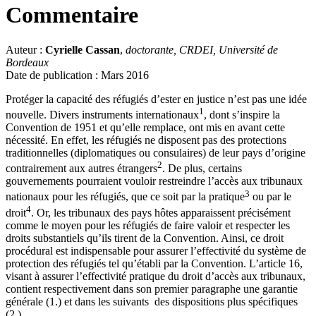
Commentaire
Auteur :
Cyrielle Cassan
,
doctorante, CRDEI, Université de
Bordeaux
Date de publication : Mars 2016
Protéger la capacité des réfugiés d’ester en justice n’est pas une idée
1
nouvelle. Divers instruments internationaux
, dont s’inspire la
Convention de 1951 et qu’elle remplace, ont mis en avant cette
nécessité. En effet, les réfugiés ne disposent pas des protections
traditionnelles (diplomatiques ou consulaires) de leur pays d’origine
2
contrairement aux autres étrangers
. De plus, certains
gouvernements pourraient vouloir restreindre l’accès aux tribunaux
3
nationaux pour les réfugiés, que ce soit par la pratique
ou par le
4
droit
. Or, les tribunaux des pays hôtes apparaissent précisément
comme le moyen pour les réfugiés de faire valoir et respecter les
droits substantiels qu’ils tirent de la Convention. Ainsi, ce droit
procédural est indispensable pour assurer l’effectivité du système de
protection des réfugiés tel qu’établi par la Convention. L’article 16,
visant à assurer l’effectivité pratique du droit d’accès aux tribunaux,
contient respectivement dans son premier paragraphe une garantie
générale (1.) et dans les suivants des dispositions plus spécifiques
(2.).