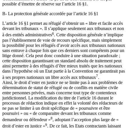
possible d’émettre de réserve sur l’article 16 §1.
B- La protection générale accordée par l’article 16 §1
L’article 16 §1 permet au réfugié d’obtenir un « libre et facile accès
devant les tribunaux ». Il s’applique seulement aux tribunaux et non
6
à des entités administratives
. Cette disposition générale n’implique
pas l’établissement de voie de recours spécifique, mais simplement
la possibilité pour les réfugiés d’avoir accès aux tribunaux nationaux
sans entrave à chaque fois que ces derniers sont compétents pour un
litige donné. Cela peut donc conduire à une situation paradoxale ;
cette disposition garantissant un standard absolu de traitement peut
ainsi permettre à des réfugiés d’être mieux traités que les nationaux
dans l’hypothèse où un Etat partie à la Convention ne garantirait pas
7
à ses propres nationaux un libre accès aux tribunaux
.
Ainsi, le droit d’ester en justice ne se limite pas à aux problèmes de
détermination de statut de réfugié ou de conflits en matière civile
entre personnes privées, mais concerne tout type de contentieux
juridictionnel. La modification du titre de l’article 16 durant le
processus de rédaction indique en effet la volonté des rédacteurs de
ne pas se limiter à un droit spécifique de « poursuivre et être
poursuivi » ou « de comparaitre devant les tribunaux comme
8
demandeur ou défendeur »
, adoptant l’acception plus large de «
9
droit d’ester en justice »
. De ce fait, les Etats contractants laissant