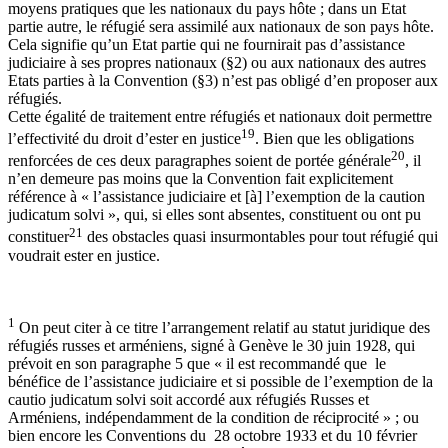
moyens pratiques que les nationaux du pays hôte ; dans un Etat
partie autre, le réfugié sera assimilé aux nationaux de son pays hôte.
Cela signifie qu’un Etat partie qui ne fournirait pas d’assistance
judiciaire à ses propres nationaux (§2) ou aux nationaux des autres
Etats parties à la Convention (§3) n’est pas obligé d’en proposer aux
réfugiés.
Cette égalité de traitement entre réfugiés et nationaux doit permettre
19
l’effectivité du droit d’ester en justice
. Bien que les obligations
20
renforcées de ces deux paragraphes soient de portée générale
, il
n’en demeure pas moins que la Convention fait explicitement
référence à « l’assistance judiciaire et [à] l’exemption de la caution
judicatum solvi », qui, si elles sont absentes, constituent ou ont pu
21
constituer
des obstacles quasi insurmontables pour tout réfugié qui
voudrait ester en justice.
1
On peut citer à ce titre l’arrangement relatif au statut juridique des
réfugiés russes et arméniens, signé à Genève le 30 juin 1928, qui
prévoit en son paragraphe 5 que « il est recommandé que le
bénéfice de l’assistance judiciaire et si possible de l’exemption de la
cautio judicatum solvi soit accordé aux réfugiés Russes et
Arméniens, indépendamment de la condition de réciprocité » ; ou
bien encore les Conventions du 28 octobre 1933 et du 10 février