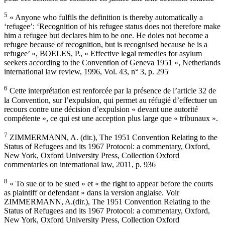
5
« Anyone who fulfils the definition is thereby automatically a
‘refugee’: ‘Recognition of his refugee status does not therefore make
him a refugee but declares him to be one. He doies not become a
refugee because of recognition, but is recognised because he is a
refugee’ », BOELES, P., « Effective legal remedies for asylum
seekers according to the Convention of Geneva 1951 », Netherlands
international law review, 1996, Vol. 43, n° 3, p. 295
6
Cette interprétation est renforcée par la présence de l’article 32 de
la Convention, sur l’expulsion, qui permet au réfugié d’effectuer un
recours contre une décision d’expulsion « devant une autorité
compétente », ce qui est une acception plus large que « tribunaux ».
7
ZIMMERMANN, A. (dir.), The 1951 Convention Relating to the
Status of Refugees and its 1967 Protocol: a commentary, Oxford,
New York, Oxford University Press, Collection Oxford
commentaries on international law, 2011, p. 936
8
« To sue or to be sued » et « the right to appear before the courts
as plaintiff or defendant » dans la version anglaise. Voir
ZIMMERMANN, A.(dir.), The 1951 Convention Relating to the
Status of Refugees and its 1967 Protocol: a commentary, Oxford,
New York, Oxford University Press, Collection Oxford