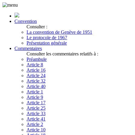
Convention
Consulter :
La convention de Genève de 1951
Le protocole de 1967
Présentation générale
Commentaires
Consulter les commentaires relatifs à :
Préambule
Article 8
Article 16
Article 24
Article 32
Article 40
Article 1
Article 9
Article 17
Article 25
Article 33
Article 41
Article 2
Article 10