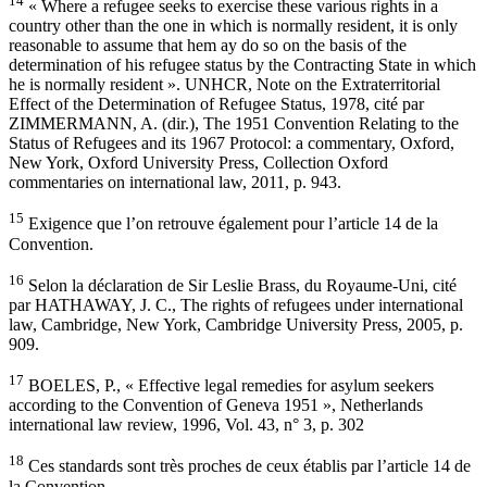
14
« Where a refugee seeks to exercise these various rights in a
country other than the one in which is normally resident, it is only
reasonable to assume that hem ay do so on the basis of the
determination of his refugee status by the Contracting State in which
he is normally resident ». UNHCR, Note on the Extraterritorial
Effect of the Determination of Refugee Status, 1978, cité par
ZIMMERMANN, A. (dir.), The 1951 Convention Relating to the
Status of Refugees and its 1967 Protocol: a commentary, Oxford,
New York, Oxford University Press, Collection Oxford
commentaries on international law, 2011, p. 943.
15
Exigence que l’on retrouve également pour l’article 14 de la
Convention.
16
Selon la déclaration de Sir Leslie Brass, du Royaume-Uni, cité
par HATHAWAY, J. C., The rights of refugees under international
law, Cambridge, New York, Cambridge University Press, 2005, p.
909.
17
BOELES, P., « Effective legal remedies for asylum seekers
according to the Convention of Geneva 1951 », Netherlands
international law review, 1996, Vol. 43, n° 3, p. 302
18
Ces standards sont très proches de ceux établis par l’article 14 de
la Convention.