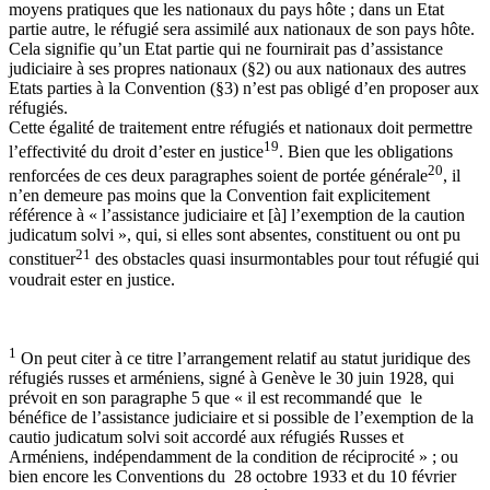
moyens pratiques que les nationaux du pays hôte ; dans un Etat
partie autre, le réfugié sera assimilé aux nationaux de son pays hôte.
Cela signifie qu’un Etat partie qui ne fournirait pas d’assistance
judiciaire à ses propres nationaux (§2) ou aux nationaux des autres
Etats parties à la Convention (§3) n’est pas obligé d’en proposer aux
réfugiés.
Cette égalité de traitement entre réfugiés et nationaux doit permettre
19
l’effectivité du droit d’ester en justice
. Bien que les obligations
20
renforcées de ces deux paragraphes soient de portée générale
, il
n’en demeure pas moins que la Convention fait explicitement
référence à « l’assistance judiciaire et [à] l’exemption de la caution
judicatum solvi », qui, si elles sont absentes, constituent ou ont pu
21
constituer
des obstacles quasi insurmontables pour tout réfugié qui
voudrait ester en justice.
1
On peut citer à ce titre l’arrangement relatif au statut juridique des
réfugiés russes et arméniens, signé à Genève le 30 juin 1928, qui
prévoit en son paragraphe 5 que « il est recommandé que le
bénéfice de l’assistance judiciaire et si possible de l’exemption de la
cautio judicatum solvi soit accordé aux réfugiés Russes et
Arméniens, indépendamment de la condition de réciprocité » ; ou
bien encore les Conventions du 28 octobre 1933 et du 10 février