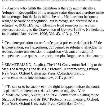
5
« Anyone who fulfils the definition is thereby automatically a
‘refugee’: ‘Recognition of his refugee status does not therefore make
him a refugee but declares him to be one. He doies not become a
refugee because of recognition, but is recognised because he is a
refugee’ », BOELES, P., « Effective legal remedies for asylum
seekers according to the Convention of Geneva 1951 », Netherlands
international law review, 1996, Vol. 43, n° 3, p. 295
6
Cette interprétation est renforcée par la présence de l’article 32 de
la Convention, sur l’expulsion, qui permet au réfugié d’effectuer un
recours contre une décision d’expulsion « devant une autorité
compétente », ce qui est une acception plus large que « tribunaux ».
7
ZIMMERMANN, A. (dir.), The 1951 Convention Relating to the
Status of Refugees and its 1967 Protocol: a commentary, Oxford,
New York, Oxford University Press, Collection Oxford
commentaries on international law, 2011, p. 936
8
« To sue or to be sued » et « the right to appear before the courts
as plaintiff or defendant » dans la version anglaise. Voir
ZIMMERMANN, A.(dir.), The 1951 Convention Relating to the
Status of Refugees and its 1967 Protocol: a commentary, Oxford,
New York, Oxford University Press, Collection Oxford