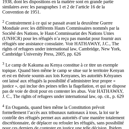
1938, dont les dispositions en la matière sont en grande partie
similaires avec les paragraphes 1 et 2 de l’article 16 de la
Convention de 1951.
2
Contrairement à ce qui se passait avant la deuxième Guerre
Mondiale avec les différents Hauts Commissaires nommés par la
Société des Nations, le Haut-Commissariat des Nations Unies
(UNHCR) pour les réfugiés n’a reçu pas mandat pour fournir aux
réfugiés une assistance consulaire. Voir HATHAWAY, J.C., The
rights of refugees under international law, Cambridge, New York,
Cambridge University Press, 2005, pp. 626
3
Le camp de Kakuma au Kenya constitue à ce titre un exemple
topique. Quand bien même le camp se situe sur le territoire Kenyan
et est en théorie soumis aux lois Kenyanes, les autorités Kényanes
ont laissé aux réfugiés la possibilité d’administrer leur propre «
justice », qui inclue des peines telles la flagellation, et qui ne dispose
pas de voie de droit pour en contester les abus. Voir HATHAWAY,
J. C., The rights of refugees under international law, op. cit., p. 629
4
En Ouganda, quand bien même la Constitution prévoit
formellement l’accès aux tribunaux nationaux à tous, la loi sur le
contrôle des réfugiés permet aux autorités d’une manière totalement
discrétionnaire, de déplacer ou refouler les réfugiés, sans possibilité
pour ces derniers de contester en justice une telle décision. Ibidem.