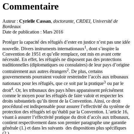
Commentaire
Auteur :
Cyrielle Cassan
,
doctorante, CRDEI, Université de
Bordeaux
Date de publication : Mars 2016
Protéger la capacité des réfugiés d’ester en justice n’est pas une idée
1
nouvelle. Divers instruments internationaux
, dont s’inspire la
Convention de 1951 et qu’elle remplace, ont mis en avant cette
nécessité. En effet, les réfugiés ne disposent pas des protections
traditionnelles (diplomatiques ou consulaires) de leur pays d’origine
2
contrairement aux autres étrangers
. De plus, certains
gouvernements pourraient vouloir restreindre l’accès aux tribunaux
3
nationaux pour les réfugiés, que ce soit par la pratique
ou par le
4
droit
. Or, les tribunaux des pays hôtes apparaissent précisément
comme le moyen pour les réfugiés de faire valoir et respecter les
droits substantiels qu’ils tirent de la Convention. Ainsi, ce droit
procédural est indispensable pour assurer l’effectivité du système de
protection des réfugiés tel qu’établi par la Convention. L’article 16,
visant à assurer l’effectivité pratique du droit d’accès aux tribunaux,
contient respectivement dans son premier paragraphe une garantie
générale (1.) et dans les suivants des dispositions plus spécifiques
(2.).