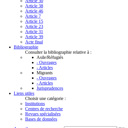
Article 30
Article 38
Article 46
Article 7
Article 15
Article 23
Article 31
Article 39
Acte final
Bibliographie
Consulter la bibliographie relative à :
Asile/Réfugiés
- Ouvrages
- Articles
Migrants
- Ouvrages
- Articles
Jurisprudences
Liens utiles
Choisir une catégorie :
Institutions
Centres de recherche
Revues spécialisées
Bases de données