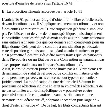
possible d’émettre de réserve sur l’article 16 §1.
B- La protection générale accordée par l’article 16 §1
L’article 16 §1 permet au réfugié d’obtenir un « libre et facile accès
devant les tribunaux ». Il s’applique seulement aux tribunaux et non
6
à des entités administratives
. Cette disposition générale n’implique
pas l’établissement de voie de recours spécifique, mais simplement
la possibilité pour les réfugiés d’avoir accès aux tribunaux nationaux
sans entrave à chaque fois que ces derniers sont compétents pour un
litige donné. Cela peut donc conduire à une situation paradoxale ;
cette disposition garantissant un standard absolu de traitement peut
ainsi permettre à des réfugiés d’être mieux traités que les nationaux
dans l’hypothèse où un Etat partie à la Convention ne garantirait pas
7
à ses propres nationaux un libre accès aux tribunaux
.
Ainsi, le droit d’ester en justice ne se limite pas à aux problèmes de
détermination de statut de réfugié ou de conflits en matière civile
entre personnes privées, mais concerne tout type de contentieux
juridictionnel. La modification du titre de l’article 16 durant le
processus de rédaction indique en effet la volonté des rédacteurs de
ne pas se limiter à un droit spécifique de « poursuivre et être
poursuivi » ou « de comparaitre devant les tribunaux comme
8
demandeur ou défendeur »
, adoptant l’acception plus large de «
9
droit d’ester en justice »
. De ce fait, les Etats contractants laissant