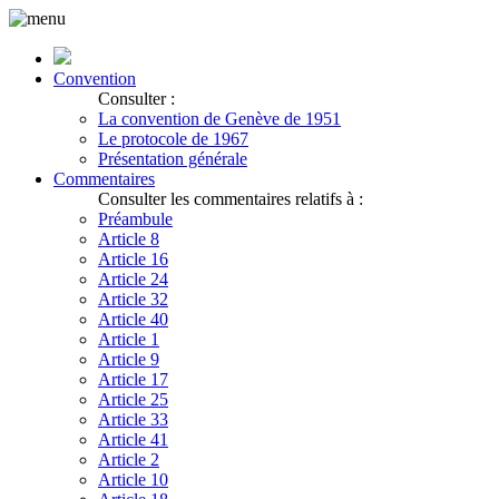
Convention
Consulter :
La convention de Genève de 1951
Le protocole de 1967
Présentation générale
Commentaires
Consulter les commentaires relatifs à :
Préambule
Article 8
Article 16
Article 24
Article 32
Article 40
Article 1
Article 9
Article 17
Article 25
Article 33
Article 41
Article 2
Article 10