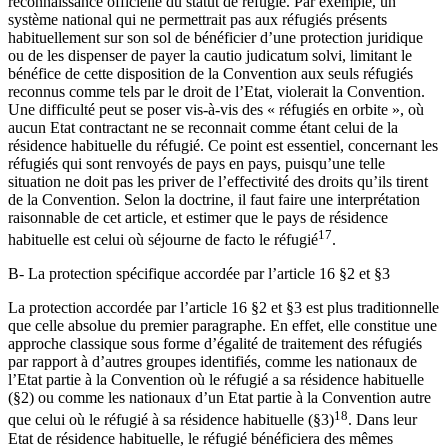
reconnaissance officielle du statut de réfugié. Par exemple, un
système national qui ne permettrait pas aux réfugiés présents
habituellement sur son sol de bénéficier d’une protection juridique
ou de les dispenser de payer la cautio judicatum solvi, limitant le
bénéfice de cette disposition de la Convention aux seuls réfugiés
reconnus comme tels par le droit de l’Etat, violerait la Convention.
Une difficulté peut se poser vis-à-vis des « réfugiés en orbite », où
aucun Etat contractant ne se reconnait comme étant celui de la
résidence habituelle du réfugié. Ce point est essentiel, concernant les
réfugiés qui sont renvoyés de pays en pays, puisqu’une telle
situation ne doit pas les priver de l’effectivité des droits qu’ils tirent
de la Convention. Selon la doctrine, il faut faire une interprétation
raisonnable de cet article, et estimer que le pays de résidence
17
habituelle est celui où séjourne de facto le réfugié
.
B- La protection spécifique accordée par l’article 16 §2 et §3
La protection accordée par l’article 16 §2 et §3 est plus traditionnelle
que celle absolue du premier paragraphe. En effet, elle constitue une
approche classique sous forme d’égalité de traitement des réfugiés
par rapport à d’autres groupes identifiés, comme les nationaux de
l’Etat partie à la Convention où le réfugié a sa résidence habituelle
(§2) ou comme les nationaux d’un Etat partie à la Convention autre
18
que celui où le réfugié à sa résidence habituelle (§3)
. Dans leur
Etat de résidence habituelle, le réfugié bénéficiera des mêmes