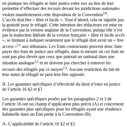
en pratique les réfugiés se faire justice entre eux au lieu de leur
permettre d’effectuer des recours devant les juridictions nationales
10
violent manifestement cette disposition de la Convention
.
L’accès doit être « libre et facile ». Tout d’abord, cela ne signifie pas
la gratuité pour le réfugié. Cette intention des rédacteurs est mise en
évidence par la version anglaise de la Convention, puisqu’elle n’est
pas la traduction littérale de la version française « libre et facile accès
», se limitant à indiquer seulement que le réfugié doit avoir un « free
11
access »
aux tribunaux. Les Etats contractants peuvent donc faire
payer des frais de justice aux réfugiés, dans la mesure où ces frais ne
sont pas plus élevés que ceux que paierait un national dans une
12
situation analogue
et ne doivent pas chercher à entraver les
13
recours des réfugiés par ce moyen
. Aucune restriction du fait de
leur statut de réfugié ne peut leur être opposée.
II- Les garanties spécifiques d’effectivité du droit d’ester en justice
de l’article 16 §2 et §3
Les garanties spécifiques posées par les paragraphes 2 et 3 de
l’article 16 ont un champ d’application plus précis (A) et concernent
des garanties plus spécifiques pour les réfugiés ayant une résidence
habituelle dans un Etat partie à la Convention (B).
A- L’applicabilité de l’article 16 §2 et §3