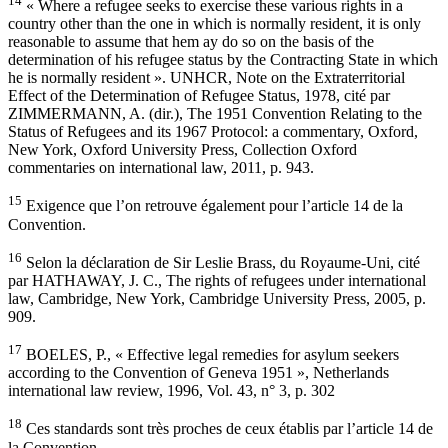
14
« Where a refugee seeks to exercise these various rights in a
country other than the one in which is normally resident, it is only
reasonable to assume that hem ay do so on the basis of the
determination of his refugee status by the Contracting State in which
he is normally resident ». UNHCR, Note on the Extraterritorial
Effect of the Determination of Refugee Status, 1978, cité par
ZIMMERMANN, A. (dir.), The 1951 Convention Relating to the
Status of Refugees and its 1967 Protocol: a commentary, Oxford,
New York, Oxford University Press, Collection Oxford
commentaries on international law, 2011, p. 943.
15
Exigence que l’on retrouve également pour l’article 14 de la
Convention.
16
Selon la déclaration de Sir Leslie Brass, du Royaume-Uni, cité
par HATHAWAY, J. C., The rights of refugees under international
law, Cambridge, New York, Cambridge University Press, 2005, p.
909.
17
BOELES, P., « Effective legal remedies for asylum seekers
according to the Convention of Geneva 1951 », Netherlands
international law review, 1996, Vol. 43, n° 3, p. 302
18
Ces standards sont très proches de ceux établis par l’article 14 de
la Convention.