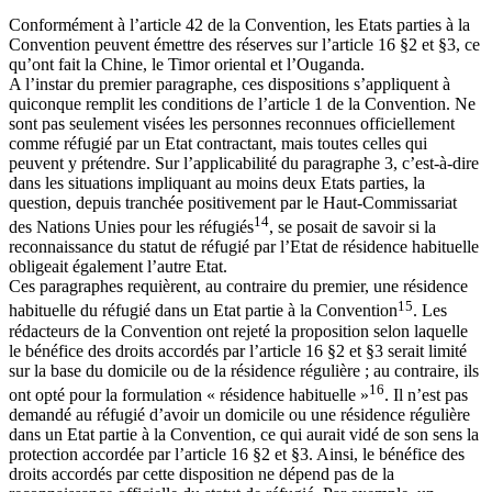
Conformément à l’article 42 de la Convention, les Etats parties à la
Convention peuvent émettre des réserves sur l’article 16 §2 et §3, ce
qu’ont fait la Chine, le Timor oriental et l’Ouganda.
A l’instar du premier paragraphe, ces dispositions s’appliquent à
quiconque remplit les conditions de l’article 1 de la Convention. Ne
sont pas seulement visées les personnes reconnues officiellement
comme réfugié par un Etat contractant, mais toutes celles qui
peuvent y prétendre. Sur l’applicabilité du paragraphe 3, c’est-à-dire
dans les situations impliquant au moins deux Etats parties, la
question, depuis tranchée positivement par le Haut-Commissariat
14
des Nations Unies pour les réfugiés
, se posait de savoir si la
reconnaissance du statut de réfugié par l’Etat de résidence habituelle
obligeait également l’autre Etat.
Ces paragraphes requièrent, au contraire du premier, une résidence
15
habituelle du réfugié dans un Etat partie à la Convention
. Les
rédacteurs de la Convention ont rejeté la proposition selon laquelle
le bénéfice des droits accordés par l’article 16 §2 et §3 serait limité
sur la base du domicile ou de la résidence régulière ; au contraire, ils
16
ont opté pour la formulation « résidence habituelle »
. Il n’est pas
demandé au réfugié d’avoir un domicile ou une résidence régulière
dans un Etat partie à la Convention, ce qui aurait vidé de son sens la
protection accordée par l’article 16 §2 et §3. Ainsi, le bénéfice des
droits accordés par cette disposition ne dépend pas de la