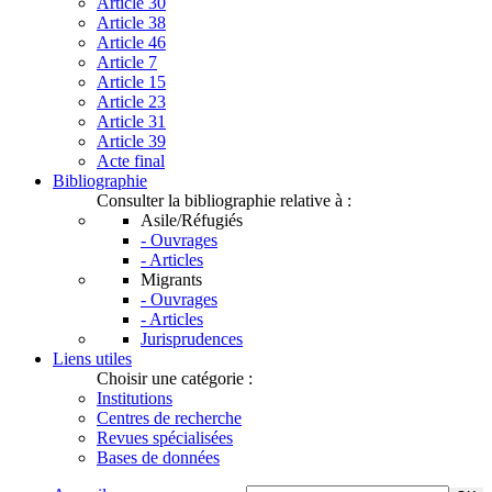
Article 30
Article 38
Article 46
Article 7
Article 15
Article 23
Article 31
Article 39
Acte final
Bibliographie
Consulter la bibliographie relative à :
Asile/Réfugiés
- Ouvrages
- Articles
Migrants
- Ouvrages
- Articles
Jurisprudences
Liens utiles
Choisir une catégorie :
Institutions
Centres de recherche
Revues spécialisées
Bases de données