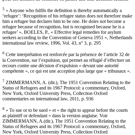
5
« Anyone who fulfils the definition is thereby automatically a
‘refugee’: ‘Recognition of his refugee status does not therefore make
him a refugee but declares him to be one. He doies not become a
refugee because of recognition, but is recognised because he is a
refugee’ », BOELES, P., « Effective legal remedies for asylum
seekers according to the Convention of Geneva 1951 », Netherlands
international law review, 1996, Vol. 43, n° 3, p. 295
6
Cette interprétation est renforcée par la présence de l’article 32 de
la Convention, sur l’expulsion, qui permet au réfugié d’effectuer un
recours contre une décision d’expulsion « devant une autorité
compétente », ce qui est une acception plus large que « tribunaux ».
7
ZIMMERMANN, A. (dir.), The 1951 Convention Relating to the
Status of Refugees and its 1967 Protocol: a commentary, Oxford,
New York, Oxford University Press, Collection Oxford
commentaries on international law, 2011, p. 936
8
« To sue or to be sued » et « the right to appear before the courts
as plaintiff or defendant » dans la version anglaise. Voir
ZIMMERMANN, A.(dir.), The 1951 Convention Relating to the
Status of Refugees and its 1967 Protocol: a commentary, Oxford,
New York, Oxford University Press, Collection Oxford