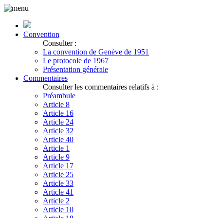
Convention
Consulter :
La convention de Genève de 1951
Le protocole de 1967
Présentation générale
Commentaires
Consulter les commentaires relatifs à :
Préambule
Article 8
Article 16
Article 24
Article 32
Article 40
Article 1
Article 9
Article 17
Article 25
Article 33
Article 41
Article 2
Article 10