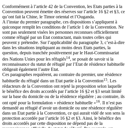
Conformément à l’article 42 de la Convention, les Etats parties à la
Convention peuvent émettre des réserves sur l’article 16 §2 et §3, ce
qu’ont fait la Chine, le Timor oriental et l’Ouganda.
A l’instar du premier paragraphe, ces dispositions s’appliquent à
quiconque remplit les conditions de l’article 1 de la Convention. Ne
sont pas seulement visées les personnes reconnues officiellement
comme réfugié par un Etat contractant, mais toutes celles qui
peuvent y prétendre. Sur l’applicabilité du paragraphe 3, c’est-à-dire
dans les situations impliquant au moins deux Etats parties, la
question, depuis tranchée positivement par le Haut-Commissariat
14
des Nations Unies pour les réfugiés
, se posait de savoir si la
reconnaissance du statut de réfugié par l’Etat de résidence habituelle
obligeait également l’autre Etat.
Ces paragraphes requièrent, au contraire du premier, une résidence
15
habituelle du réfugié dans un Etat partie à la Convention
. Les
rédacteurs de la Convention ont rejeté la proposition selon laquelle
le bénéfice des droits accordés par l’article 16 §2 et §3 serait limité
sur la base du domicile ou de la résidence régulière ; au contraire, ils
16
ont opté pour la formulation « résidence habituelle »
. Il n’est pas
demandé au réfugié d’avoir un domicile ou une résidence régulière
dans un Etat partie à la Convention, ce qui aurait vidé de son sens la
protection accordée par l’article 16 §2 et §3. Ainsi, le bénéfice des
droits accordés par cette disposition ne dépend pas de la