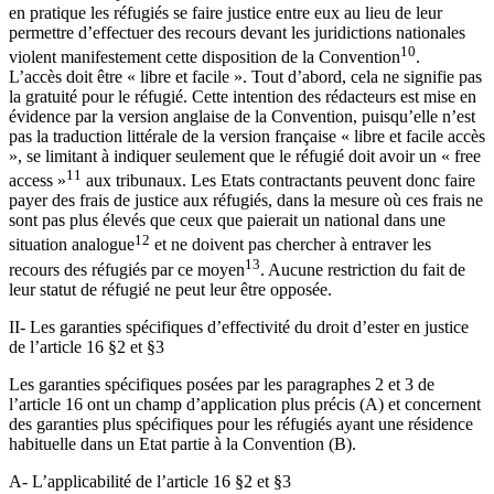
en pratique les réfugiés se faire justice entre eux au lieu de leur
permettre d’effectuer des recours devant les juridictions nationales
10
violent manifestement cette disposition de la Convention
.
L’accès doit être « libre et facile ». Tout d’abord, cela ne signifie pas
la gratuité pour le réfugié. Cette intention des rédacteurs est mise en
évidence par la version anglaise de la Convention, puisqu’elle n’est
pas la traduction littérale de la version française « libre et facile accès
», se limitant à indiquer seulement que le réfugié doit avoir un « free
11
access »
aux tribunaux. Les Etats contractants peuvent donc faire
payer des frais de justice aux réfugiés, dans la mesure où ces frais ne
sont pas plus élevés que ceux que paierait un national dans une
12
situation analogue
et ne doivent pas chercher à entraver les
13
recours des réfugiés par ce moyen
. Aucune restriction du fait de
leur statut de réfugié ne peut leur être opposée.
II- Les garanties spécifiques d’effectivité du droit d’ester en justice
de l’article 16 §2 et §3
Les garanties spécifiques posées par les paragraphes 2 et 3 de
l’article 16 ont un champ d’application plus précis (A) et concernent
des garanties plus spécifiques pour les réfugiés ayant une résidence
habituelle dans un Etat partie à la Convention (B).
A- L’applicabilité de l’article 16 §2 et §3