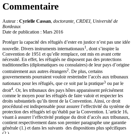
Commentaire
Auteur :
Cyrielle Cassan
,
doctorante, CRDEI, Université de
Bordeaux
Date de publication : Mars 2016
Protéger la capacité des réfugiés d’ester en justice n’est pas une idée
1
nouvelle. Divers instruments internationaux
, dont s’inspire la
Convention de 1951 et qu’elle remplace, ont mis en avant cette
nécessité. En effet, les réfugiés ne disposent pas des protections
traditionnelles (diplomatiques ou consulaires) de leur pays d’origine
2
contrairement aux autres étrangers
. De plus, certains
gouvernements pourraient vouloir restreindre l’accès aux tribunaux
3
nationaux pour les réfugiés, que ce soit par la pratique
ou par le
4
droit
. Or, les tribunaux des pays hôtes apparaissent précisément
comme le moyen pour les réfugiés de faire valoir et respecter les
droits substantiels qu’ils tirent de la Convention. Ainsi, ce droit
procédural est indispensable pour assurer l’effectivité du système de
protection des réfugiés tel qu’établi par la Convention. L’article 16,
visant à assurer l’effectivité pratique du droit d’accès aux tribunaux,
contient respectivement dans son premier paragraphe une garantie
générale (1.) et dans les suivants des dispositions plus spécifiques
(2.).