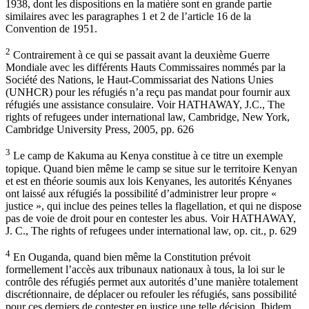
1938, dont les dispositions en la matière sont en grande partie
similaires avec les paragraphes 1 et 2 de l’article 16 de la
Convention de 1951.
2
Contrairement à ce qui se passait avant la deuxième Guerre
Mondiale avec les différents Hauts Commissaires nommés par la
Société des Nations, le Haut-Commissariat des Nations Unies
(UNHCR) pour les réfugiés n’a reçu pas mandat pour fournir aux
réfugiés une assistance consulaire. Voir HATHAWAY, J.C., The
rights of refugees under international law, Cambridge, New York,
Cambridge University Press, 2005, pp. 626
3
Le camp de Kakuma au Kenya constitue à ce titre un exemple
topique. Quand bien même le camp se situe sur le territoire Kenyan
et est en théorie soumis aux lois Kenyanes, les autorités Kényanes
ont laissé aux réfugiés la possibilité d’administrer leur propre «
justice », qui inclue des peines telles la flagellation, et qui ne dispose
pas de voie de droit pour en contester les abus. Voir HATHAWAY,
J. C., The rights of refugees under international law, op. cit., p. 629
4
En Ouganda, quand bien même la Constitution prévoit
formellement l’accès aux tribunaux nationaux à tous, la loi sur le
contrôle des réfugiés permet aux autorités d’une manière totalement
discrétionnaire, de déplacer ou refouler les réfugiés, sans possibilité
pour ces derniers de contester en justice une telle décision. Ibidem.