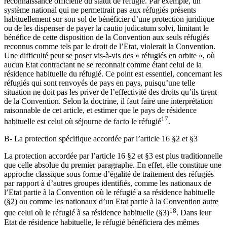
reconnaissance officielle du statut de réfugié. Par exemple, un
système national qui ne permettrait pas aux réfugiés présents
habituellement sur son sol de bénéficier d’une protection juridique
ou de les dispenser de payer la cautio judicatum solvi, limitant le
bénéfice de cette disposition de la Convention aux seuls réfugiés
reconnus comme tels par le droit de l’Etat, violerait la Convention.
Une difficulté peut se poser vis-à-vis des « réfugiés en orbite », où
aucun Etat contractant ne se reconnait comme étant celui de la
résidence habituelle du réfugié. Ce point est essentiel, concernant les
réfugiés qui sont renvoyés de pays en pays, puisqu’une telle
situation ne doit pas les priver de l’effectivité des droits qu’ils tirent
de la Convention. Selon la doctrine, il faut faire une interprétation
raisonnable de cet article, et estimer que le pays de résidence
17
habituelle est celui où séjourne de facto le réfugié
.
B- La protection spécifique accordée par l’article 16 §2 et §3
La protection accordée par l’article 16 §2 et §3 est plus traditionnelle
que celle absolue du premier paragraphe. En effet, elle constitue une
approche classique sous forme d’égalité de traitement des réfugiés
par rapport à d’autres groupes identifiés, comme les nationaux de
l’Etat partie à la Convention où le réfugié a sa résidence habituelle
(§2) ou comme les nationaux d’un Etat partie à la Convention autre
18
que celui où le réfugié à sa résidence habituelle (§3)
. Dans leur
Etat de résidence habituelle, le réfugié bénéficiera des mêmes