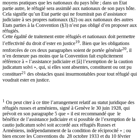
moyens pratiques que les nationaux du pays hôte ; dans un Etat
partie autre, le réfugié sera assimilé aux nationaux de son pays hôte.
Cela signifie qu’un Etat partie qui ne fournirait pas d’assistance
judiciaire à ses propres nationaux (§2) ou aux nationaux des autres
Etats parties à la Convention (§3) n’est pas obligé d’en proposer aux
réfugiés.
Cette égalité de traitement entre réfugiés et nationaux doit permettre
19
l’effectivité du droit d’ester en justice
. Bien que les obligations
20
renforcées de ces deux paragraphes soient de portée générale
, il
n’en demeure pas moins que la Convention fait explicitement
référence à « l’assistance judiciaire et [à] l’exemption de la caution
judicatum solvi », qui, si elles sont absentes, constituent ou ont pu
21
constituer
des obstacles quasi insurmontables pour tout réfugié qui
voudrait ester en justice.
1
On peut citer à ce titre l’arrangement relatif au statut juridique des
réfugiés russes et arméniens, signé à Genève le 30 juin 1928, qui
prévoit en son paragraphe 5 que « il est recommandé que le
bénéfice de l’assistance judiciaire et si possible de l’exemption de la
cautio judicatum solvi soit accordé aux réfugiés Russes et
Arméniens, indépendamment de la condition de réciprocité » ; ou
bien encore les Conventions du 28 octobre 1933 et du 10 février