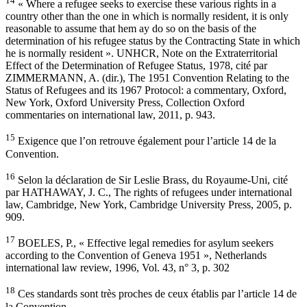
14
« Where a refugee seeks to exercise these various rights in a
country other than the one in which is normally resident, it is only
reasonable to assume that hem ay do so on the basis of the
determination of his refugee status by the Contracting State in which
he is normally resident ». UNHCR, Note on the Extraterritorial
Effect of the Determination of Refugee Status, 1978, cité par
ZIMMERMANN, A. (dir.), The 1951 Convention Relating to the
Status of Refugees and its 1967 Protocol: a commentary, Oxford,
New York, Oxford University Press, Collection Oxford
commentaries on international law, 2011, p. 943.
15
Exigence que l’on retrouve également pour l’article 14 de la
Convention.
16
Selon la déclaration de Sir Leslie Brass, du Royaume-Uni, cité
par HATHAWAY, J. C., The rights of refugees under international
law, Cambridge, New York, Cambridge University Press, 2005, p.
909.
17
BOELES, P., « Effective legal remedies for asylum seekers
according to the Convention of Geneva 1951 », Netherlands
international law review, 1996, Vol. 43, n° 3, p. 302
18
Ces standards sont très proches de ceux établis par l’article 14 de
la Convention.