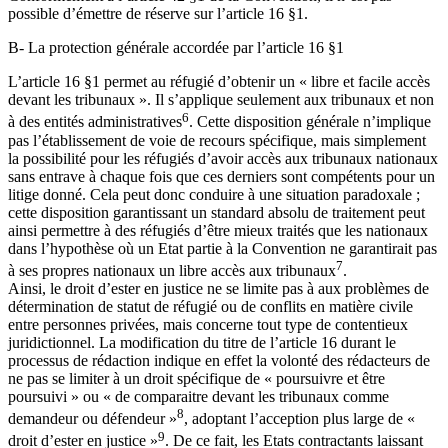
possible d’émettre de réserve sur l’article 16 §1.
B- La protection générale accordée par l’article 16 §1
L’article 16 §1 permet au réfugié d’obtenir un « libre et facile accès
devant les tribunaux ». Il s’applique seulement aux tribunaux et non
6
à des entités administratives
. Cette disposition générale n’implique
pas l’établissement de voie de recours spécifique, mais simplement
la possibilité pour les réfugiés d’avoir accès aux tribunaux nationaux
sans entrave à chaque fois que ces derniers sont compétents pour un
litige donné. Cela peut donc conduire à une situation paradoxale ;
cette disposition garantissant un standard absolu de traitement peut
ainsi permettre à des réfugiés d’être mieux traités que les nationaux
dans l’hypothèse où un Etat partie à la Convention ne garantirait pas
7
à ses propres nationaux un libre accès aux tribunaux
.
Ainsi, le droit d’ester en justice ne se limite pas à aux problèmes de
détermination de statut de réfugié ou de conflits en matière civile
entre personnes privées, mais concerne tout type de contentieux
juridictionnel. La modification du titre de l’article 16 durant le
processus de rédaction indique en effet la volonté des rédacteurs de
ne pas se limiter à un droit spécifique de « poursuivre et être
poursuivi » ou « de comparaitre devant les tribunaux comme
8
demandeur ou défendeur »
, adoptant l’acception plus large de «
9
droit d’ester en justice »
. De ce fait, les Etats contractants laissant