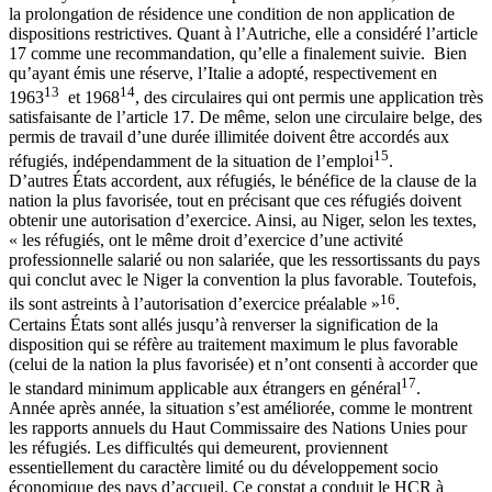
la prolongation de résidence une condition de non application de
dispositions restrictives. Quant à l’Autriche, elle a considéré l’article
17 comme une recommandation, qu’elle a finalement suivie. Bien
qu’ayant émis une réserve, l’Italie a adopté, respectivement en
13
14
1963
et 1968
, des circulaires qui ont permis une application très
satisfaisante de l’article 17. De même, selon une circulaire belge, des
permis de travail d’une durée illimitée doivent être accordés aux
15
réfugiés, indépendamment de la situation de l’emploi
.
D’autres États accordent, aux réfugiés, le bénéfice de la clause de la
nation la plus favorisée, tout en précisant que ces réfugiés doivent
obtenir une autorisation d’exercice. Ainsi, au Niger, selon les textes,
« les réfugiés, ont le même droit d’exercice d’une activité
professionnelle salarié ou non salariée, que les ressortissants du pays
qui conclut avec le Niger la convention la plus favorable. Toutefois,
16
ils sont astreints à l’autorisation d’exercice préalable »
.
Certains États sont allés jusqu’à renverser la signification de la
disposition qui se réfère au traitement maximum le plus favorable
(celui de la nation la plus favorisée) et n’ont consenti à accorder que
17
le standard minimum applicable aux étrangers en général
.
Année après année, la situation s’est améliorée, comme le montrent
les rapports annuels du Haut Commissaire des Nations Unies pour
les réfugiés. Les difficultés qui demeurent, proviennent
essentiellement du caractère limité ou du développement socio
économique des pays d’accueil. Ce constat a conduit le HCR à