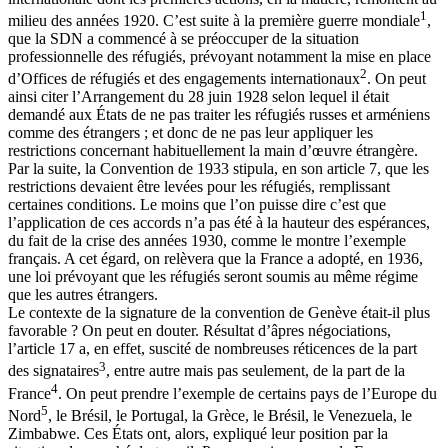
1
milieu des années 1920. C’est suite à la première guerre mondiale
,
que la SDN a commencé à se préoccuper de la situation
professionnelle des réfugiés, prévoyant notamment la mise en place
2
d’Offices de réfugiés et des engagements internationaux
. On peut
ainsi citer l’Arrangement du 28 juin 1928 selon lequel il était
demandé aux États de ne pas traiter les réfugiés russes et arméniens
comme des étrangers ; et donc de ne pas leur appliquer les
restrictions concernant habituellement la main d’œuvre étrangère.
Par la suite, la Convention de 1933 stipula, en son article 7, que les
restrictions devaient être levées pour les réfugiés, remplissant
certaines conditions. Le moins que l’on puisse dire c’est que
l’application de ces accords n’a pas été à la hauteur des espérances,
du fait de la crise des années 1930, comme le montre l’exemple
français. A cet égard, on relèvera que la France a adopté, en 1936,
une loi prévoyant que les réfugiés seront soumis au même régime
que les autres étrangers.
Le contexte de la signature de la convention de Genève était-il plus
favorable ? On peut en douter. Résultat d’âpres négociations,
l’article 17 a, en effet, suscité de nombreuses réticences de la part
3
des signataires
, entre autre mais pas seulement, de la part de la
4
France
. On peut prendre l’exemple de certains pays de l’Europe du
5
Nord
, le Brésil, le Portugal, la Grèce, le Brésil, le Venezuela, le
Zimbabwe. Ces États ont, alors, expliqué leur position par la