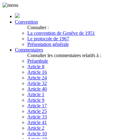
Convention
Consulter :
La convention de Genève de 1951
Le protocole de 1967
Présentation générale
Commentaires
Consulter les commentaires relatifs à :
Préambule
Article 8
Article 16
Article 24
Article 32
Article 40
Article 1
Article 9
Article 17
Article 25
Article 33
Article 41
Article 2
Article 10