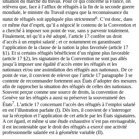
situation du marché du travail. Pour ce qui concerne la France, on
relèvera que, face à l’afflux de réfugiés à la fin de la seconde guerre
mondiale, le ministre du Travail exigea que la reconnaissance du
6
statut de réfugiés soit appliquée plus strictement
. C’est donc, dans
ce même état d’esprit, qu’il a négocié le contenu de la Convention et
a cherché à imposer son point de vue, sans y parvenir totalement.
Finalement, tel qu’il a été adopté, l’article 17 confère un droit
d’accès à un emploi salarié ; et ce notamment en garantissant
l’application de la clause de la nation la plus favorisée (article 17
§1). Et si certains réfugiés bénéficient d’un régime plus favorable
(article 17 §2), les signataires de la Convention ne sont pas allés
jusqu’à imposer une égalité d’accès entre les réfugiés et les
nationaux et/ou une assimilation des réfugiés aux nationaux. De ce
point de vue, il convient de relever que l’article 17 paragraphe 3 se
contente de recommander fortement aux États d’adopter des mesures
afin de rapprocher la situation des réfugiés de celles des nationaux.
Souvent perçue comme une source de droits, la convention de
Genève sur les réfugiés a aussi su préserver la souveraineté des
7
États
. L’article 17 concernant l’accès des réfugiés à l’emploi salarié
en est l’illustration parfaite (I). Dès lors, il convient de s’interroger
sur la réception et l’application de cet article par les États signataires.
A cet égard, et même si une étude exhaustive n’est pas envisageable,
il est incontestable que le droit des réfugiés a exercé une activité
professionnelle salariée est à géométrie variable (II).