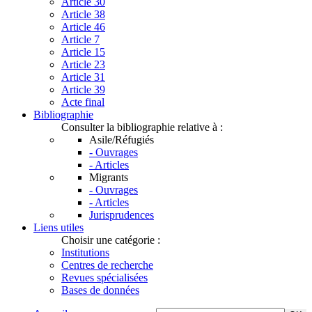
Article 30
Article 38
Article 46
Article 7
Article 15
Article 23
Article 31
Article 39
Acte final
Bibliographie
Consulter la bibliographie relative à :
Asile/Réfugiés
- Ouvrages
- Articles
Migrants
- Ouvrages
- Articles
Jurisprudences
Liens utiles
Choisir une catégorie :
Institutions
Centres de recherche
Revues spécialisées
Bases de données