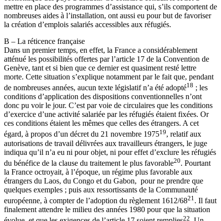
mettre en place des programmes d’assistance qui, s’ils comportent de
nombreuses aides à l’installation, ont aussi eu pour but de favoriser
la création d’emplois salariés accessibles aux réfugiés.
B – La réticence française
Dans un premier temps, en effet, la France a considérablement
atténué les possibilités offertes par l’article 17 de la Convention de
Genève, tant et si bien que ce dernier est quasiment resté lettre
morte. Cette situation s’explique notamment par le fait que, pendant
18
de nombreuses années, aucun texte législatif n’a été adopté
; les
conditions d’application des dispositions conventionnelles n’ont
donc pu voir le jour. C’est par voie de circulaires que les conditions
d’exercice d’une activité salariée par les réfugiés étaient fixées. Or
ces conditions étaient les mêmes que celles des étrangers. A cet
19
égard, à propos d’un décret du 21 novembre 1975
, relatif aux
autorisations de travail délivrées aux travailleurs étrangers, le juge
indiqua qu’il n’a eu ni pour objet, ni pour effet d’exclure les réfugiés
20
du bénéfice de la clause du traitement le plus favorable
. Pourtant
la France octroyait, à l’époque, un régime plus favorable aux
étrangers du Laos, du Congo et du Gabon, pour ne prendre que
quelques exemples ; puis aux ressortissants de la Communauté
21
européenne, à compter de l’adoption du règlement 1612/68
. Il faut
finalement attendre le milieu des années 1980 pour que la situation
22
évolue, et que les exigences de l’article 17 soient remplies
. Un