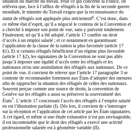
situation du marché du travail. Pour ce qui concerne la France, on
relèvera que, face à l’afflux de réfugiés à la fin de la seconde guerre
mondiale, le ministre du Travail exigea que la reconnaissance du
6
statut de réfugiés soit appliquée plus strictement
. C’est donc, dans
ce même état d’esprit, qu’il a négocié le contenu de la Convention et
a cherché à imposer son point de vue, sans y parvenir totalement.
Finalement, tel qu’il a été adopté, l’article 17 confère un droit
d’accès à un emploi salarié ; et ce notamment en garantissant
l’application de la clause de la nation la plus favorisée (article 17
§1). Et si certains réfugiés bénéficient d’un régime plus favorable
(article 17 §2), les signataires de la Convention ne sont pas allés
jusqu’à imposer une égalité d’accès entre les réfugiés et les
nationaux et/ou une assimilation des réfugiés aux nationaux. De ce
point de vue, il convient de relever que l’article 17 paragraphe 3 se
contente de recommander fortement aux États d’adopter des mesures
afin de rapprocher la situation des réfugiés de celles des nationaux.
Souvent perçue comme une source de droits, la convention de
Genève sur les réfugiés a aussi su préserver la souveraineté des
7
États
. L’article 17 concernant l’accès des réfugiés à l’emploi salarié
en est l’illustration parfaite (I). Dès lors, il convient de s’interroger
sur la réception et l’application de cet article par les États signataires.
A cet égard, et même si une étude exhaustive n’est pas envisageable,
il est incontestable que le droit des réfugiés a exercé une activité
professionnelle salariée est à géométrie variable (II).