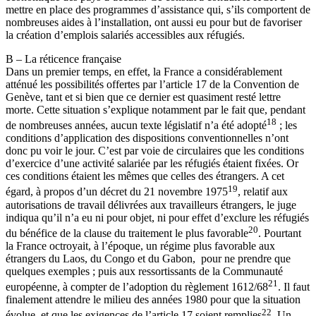
mettre en place des programmes d’assistance qui, s’ils comportent de
nombreuses aides à l’installation, ont aussi eu pour but de favoriser
la création d’emplois salariés accessibles aux réfugiés.
B – La réticence française
Dans un premier temps, en effet, la France a considérablement
atténué les possibilités offertes par l’article 17 de la Convention de
Genève, tant et si bien que ce dernier est quasiment resté lettre
morte. Cette situation s’explique notamment par le fait que, pendant
18
de nombreuses années, aucun texte législatif n’a été adopté
; les
conditions d’application des dispositions conventionnelles n’ont
donc pu voir le jour. C’est par voie de circulaires que les conditions
d’exercice d’une activité salariée par les réfugiés étaient fixées. Or
ces conditions étaient les mêmes que celles des étrangers. A cet
19
égard, à propos d’un décret du 21 novembre 1975
, relatif aux
autorisations de travail délivrées aux travailleurs étrangers, le juge
indiqua qu’il n’a eu ni pour objet, ni pour effet d’exclure les réfugiés
20
du bénéfice de la clause du traitement le plus favorable
. Pourtant
la France octroyait, à l’époque, un régime plus favorable aux
étrangers du Laos, du Congo et du Gabon, pour ne prendre que
quelques exemples ; puis aux ressortissants de la Communauté
21
européenne, à compter de l’adoption du règlement 1612/68
. Il faut
finalement attendre le milieu des années 1980 pour que la situation
22
évolue, et que les exigences de l’article 17 soient remplies
. Un