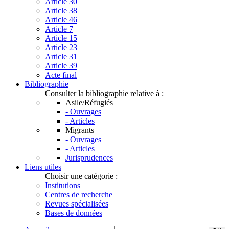
Article 30
Article 38
Article 46
Article 7
Article 15
Article 23
Article 31
Article 39
Acte final
Bibliographie
Consulter la bibliographie relative à :
Asile/Réfugiés
- Ouvrages
- Articles
Migrants
- Ouvrages
- Articles
Jurisprudences
Liens utiles
Choisir une catégorie :
Institutions
Centres de recherche
Revues spécialisées
Bases de données