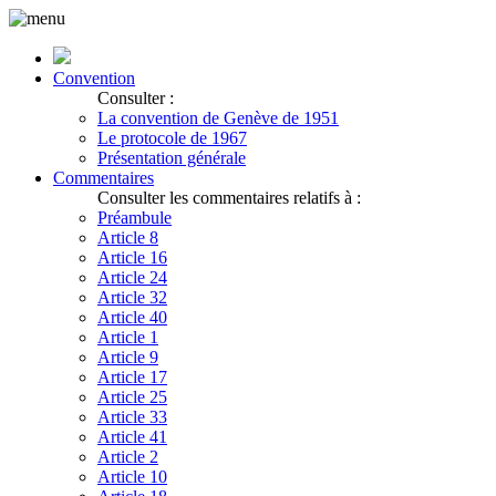
Convention
Consulter :
La convention de Genève de 1951
Le protocole de 1967
Présentation générale
Commentaires
Consulter les commentaires relatifs à :
Préambule
Article 8
Article 16
Article 24
Article 32
Article 40
Article 1
Article 9
Article 17
Article 25
Article 33
Article 41
Article 2
Article 10