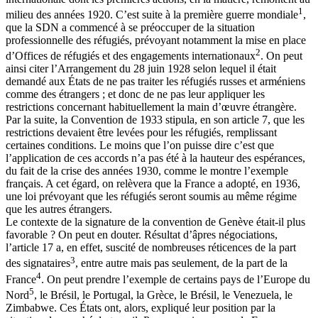
1
milieu des années 1920. C’est suite à la première guerre mondiale
,
que la SDN a commencé à se préoccuper de la situation
professionnelle des réfugiés, prévoyant notamment la mise en place
2
d’Offices de réfugiés et des engagements internationaux
. On peut
ainsi citer l’Arrangement du 28 juin 1928 selon lequel il était
demandé aux États de ne pas traiter les réfugiés russes et arméniens
comme des étrangers ; et donc de ne pas leur appliquer les
restrictions concernant habituellement la main d’œuvre étrangère.
Par la suite, la Convention de 1933 stipula, en son article 7, que les
restrictions devaient être levées pour les réfugiés, remplissant
certaines conditions. Le moins que l’on puisse dire c’est que
l’application de ces accords n’a pas été à la hauteur des espérances,
du fait de la crise des années 1930, comme le montre l’exemple
français. A cet égard, on relèvera que la France a adopté, en 1936,
une loi prévoyant que les réfugiés seront soumis au même régime
que les autres étrangers.
Le contexte de la signature de la convention de Genève était-il plus
favorable ? On peut en douter. Résultat d’âpres négociations,
l’article 17 a, en effet, suscité de nombreuses réticences de la part
3
des signataires
, entre autre mais pas seulement, de la part de la
4
France
. On peut prendre l’exemple de certains pays de l’Europe du
5
Nord
, le Brésil, le Portugal, la Grèce, le Brésil, le Venezuela, le
Zimbabwe. Ces États ont, alors, expliqué leur position par la