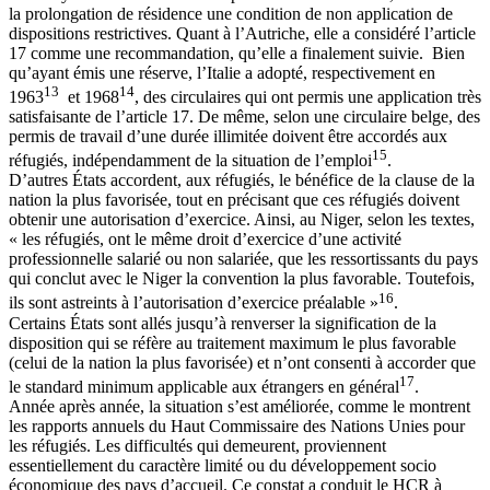
la prolongation de résidence une condition de non application de
dispositions restrictives. Quant à l’Autriche, elle a considéré l’article
17 comme une recommandation, qu’elle a finalement suivie. Bien
qu’ayant émis une réserve, l’Italie a adopté, respectivement en
13
14
1963
et 1968
, des circulaires qui ont permis une application très
satisfaisante de l’article 17. De même, selon une circulaire belge, des
permis de travail d’une durée illimitée doivent être accordés aux
15
réfugiés, indépendamment de la situation de l’emploi
.
D’autres États accordent, aux réfugiés, le bénéfice de la clause de la
nation la plus favorisée, tout en précisant que ces réfugiés doivent
obtenir une autorisation d’exercice. Ainsi, au Niger, selon les textes,
« les réfugiés, ont le même droit d’exercice d’une activité
professionnelle salarié ou non salariée, que les ressortissants du pays
qui conclut avec le Niger la convention la plus favorable. Toutefois,
16
ils sont astreints à l’autorisation d’exercice préalable »
.
Certains États sont allés jusqu’à renverser la signification de la
disposition qui se réfère au traitement maximum le plus favorable
(celui de la nation la plus favorisée) et n’ont consenti à accorder que
17
le standard minimum applicable aux étrangers en général
.
Année après année, la situation s’est améliorée, comme le montrent
les rapports annuels du Haut Commissaire des Nations Unies pour
les réfugiés. Les difficultés qui demeurent, proviennent
essentiellement du caractère limité ou du développement socio
économique des pays d’accueil. Ce constat a conduit le HCR à