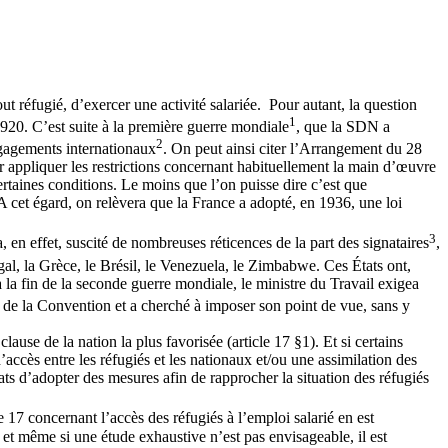
t réfugié, d’exercer une activité salariée. Pour autant, la question
1
920. C’est suite à la première guerre mondiale
, que la SDN a
2
ngagements internationaux
. On peut ainsi citer l’Arrangement du 28
ur appliquer les restrictions concernant habituellement la main d’œuvre
certaines conditions. Le moins que l’on puisse dire c’est que
A cet égard, on relèvera que la France a adopté, en 1936, une loi
3
, en effet, suscité de nombreuses réticences de la part des signataires
,
tugal, la Grèce, le Brésil, le Venezuela, le Zimbabwe. Ces États ont,
à la fin de la seconde guerre mondiale, le ministre du Travail exigea
u de la Convention et a cherché à imposer son point de vue, sans y
lause de la nation la plus favorisée (article 17 §1). Et si certains
’accès entre les réfugiés et les nationaux et/ou une assimilation des
ts d’adopter des mesures afin de rapprocher la situation des réfugiés
le 17 concernant l’accès des réfugiés à l’emploi salarié en est
ard, et même si une étude exhaustive n’est pas envisageable, il est