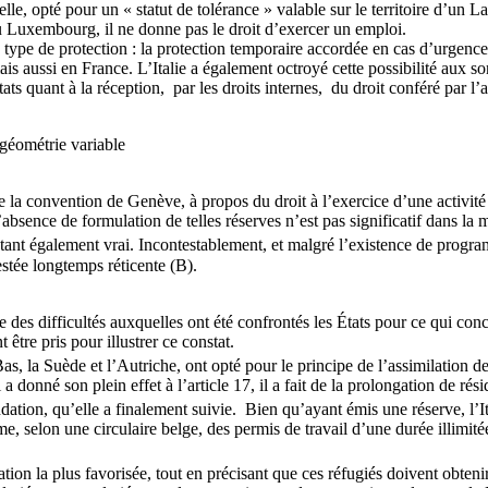
, elle, opté pour un « statut de tolérance » valable sur le territoire d’u
au Luxembourg, il ne donne pas le droit d’exercer un emploi.
ype de protection : la protection temporaire accordée en cas d’urgence.
ais aussi en France. L’Italie a également octroyé cette possibilité aux 
ts quant à la réception, par les droits internes, du droit conféré par l’a
 géométrie variable
 la convention de Genève, à propos du droit à l’exercice d’une activité s
bsence de formulation de telles réserves n’est pas significatif dans la 
étant également vrai. Incontestablement, et malgré l’existence de progra
restée longtemps réticente (B).
e des difficultés auxquelles ont été confrontés les États pour ce qui con
être pris pour illustrer ce constat.
la Suède et l’Autriche, ont opté pour le principe de l’assimilation de
 donné son plein effet à l’article 17, il a fait de la prolongation de rés
ation, qu’elle a finalement suivie. Bien qu’ayant émis une réserve, l’I
ême, selon une circulaire belge, des permis de travail d’une durée illimi
tion la plus favorisée, tout en précisant que ces réfugiés doivent obtenir