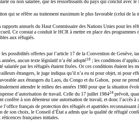
larié ou non salariée, que les ressortissants du pays qui conclut avec le N
sition qui se réfère au traitement maximum le plus favorable (celui de la 
s rapports annuels du Haut Commissaire des Nations Unies pour les réfu
eil. Ce constat a conduit le HCR à mettre en place des programmes d’as
ibles aux réfugiés.
s possibilités offertes par l’article 17 de la Convention de Genève, tant
18
années, aucun texte législatif n’a été adopté
; les conditions d’applic
té salariée par les réfugiés étaient fixées. Or ces conditions étaient le
availleurs étrangers, le juge indiqua qu’il n’a eu ni pour objet, ni pour ef
us favorable aux étrangers du Laos, du Congo et du Gabon, pour ne pren
t finalement attendre le milieu des années 1980 pour que la situation évolu
24
spense d’autorisation de travail. Celle du 17 juillet 1984
prévoit, quan
dent confère à son détenteur une autorisation de travail, et donc l’accès à
l’office français de protection des réfugiés et apatrides reconnaissant à 
ion de son choix, le Conseil d’État a admis que la qualité de réfugié con
réticences françaises initiales.