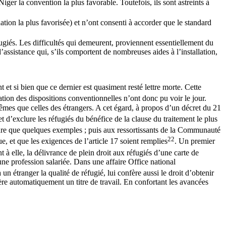
iger la convention la plus favorable. Toutefois, ils sont astreints à
nation la plus favorisée) et n’ont consenti à accorder que le standard
giés. Les difficultés qui demeurent, proviennent essentiellement du
sistance qui, s’ils comportent de nombreuses aides à l’installation,
 et si bien que ce dernier est quasiment resté lettre morte. Cette
ation des dispositions conventionnelles n’ont donc pu voir le jour.
s mêmes que celles des étrangers. A cet égard, à propos d’un décret du 21
fet d’exclure les réfugiés du bénéfice de la clause du traitement le plus
dre que quelques exemples ; puis aux ressortissants de la Communauté
22
e, et que les exigences de l’article 17 soient remplies
. Un premier
t à elle, la délivrance de plein droit aux réfugiés d’une carte de
 une profession salariée. Dans une affaire Office national
un étranger la qualité de réfugié, lui confère aussi le droit d’obtenir
fère automatiquement un titre de travail. En confortant les avancées