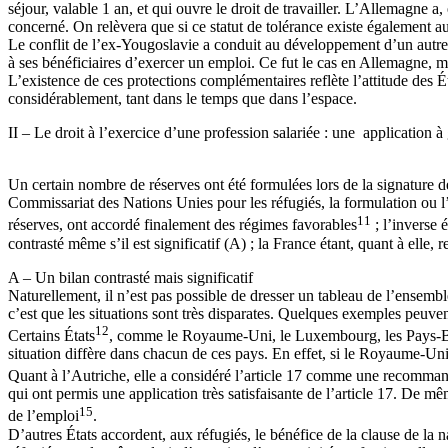
séjour, valable 1 an, et qui ouvre le droit de travailler. L’Allemagne a
concerné. On relèvera que si ce statut de tolérance existe également 
Le conflit de l’ex-Yougoslavie a conduit au développement d’un autre t
à ses bénéficiaires d’exercer un emploi. Ce fut le cas en Allemagne, m
L’existence de ces protections complémentaires reflète l’attitude des Éta
considérablement, tant dans le temps que dans l’espace.
II – Le droit à l’exercice d’une profession salariée : une application à
Un certain nombre de réserves ont été formulées lors de la signature de
Commissariat des Nations Unies pour les réfugiés, la formulation ou l’a
11
réserves, ont accordé finalement des régimes favorables
; l’inverse 
contrasté même s’il est significatif (A) ; la France étant, quant à elle, 
A – Un bilan contrasté mais significatif
Naturellement, il n’est pas possible de dresser un tableau de l’ensembl
c’est que les situations sont très disparates. Quelques exemples peuvent 
12
Certains États
, comme le Royaume-Uni, le Luxembourg, les Pays-Bas, 
situation diffère dans chacun de ces pays. En effet, si le Royaume-Uni a
Quant à l’Autriche, elle a considéré l’article 17 comme une recommand
qui ont permis une application très satisfaisante de l’article 17. De m
15
de l’emploi
.
D’autres États accordent, aux réfugiés, le bénéfice de la clause de la na