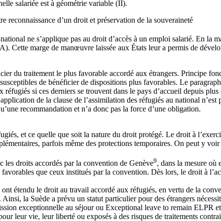
elle salariée est à géométrie variable (II).
ntre reconnaissance d’un droit et préservation de la souveraineté
u national ne s’applique pas au droit d’accès à un emploi salarié. En la m
n (A). Cette marge de manœuvre laissée aux États leur a permis de dével
ier du traitement le plus favorable accordé aux étrangers. Principe fonda
susceptibles de bénéficier de dispositions plus favorables. Le paragraphe
 réfugiés si ces derniers se trouvent dans le pays d’accueil depuis plus 
l’application de la clause de l’assimilation des réfugiés au national n’est
e qu’une recommandation et n’a donc pas la force d’une obligation.
és, et ce quelle que soit la nature du droit protégé. Le droit à l’exerci
plémentaires, parfois même des protections temporaires. On peut y voir 
9
vec les droits accordés par la convention de Genève
, dans la mesure où 
 favorables que ceux institués par la convention. Dès lors, le droit à l’a
t étendu le droit au travail accordé aux réfugiés, en vertu de la convent
 Ainsi, la Suède a prévu un statut particulier pour des étrangers nécessit
sion exceptionnelle au séjour ou Exceptional leave to remain ELPR et 
 leur vie, leur liberté ou exposés à des risques de traitements contrair