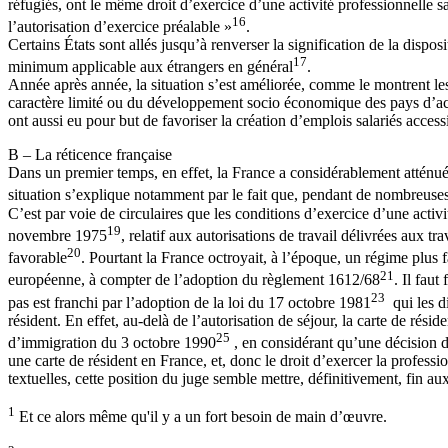
réfugiés, ont le même droit d’exercice d’une activité professionnelle sa
16
l’autorisation d’exercice préalable »
.
Certains États sont allés jusqu’à renverser la signification de la dispo
17
minimum applicable aux étrangers en général
.
Année après année, la situation s’est améliorée, comme le montrent le
caractère limité ou du développement socio économique des pays d’accu
ont aussi eu pour but de favoriser la création d’emplois salariés access
B – La réticence française
Dans un premier temps, en effet, la France a considérablement atténué le
situation s’explique notamment par le fait que, pendant de nombreuses 
C’est par voie de circulaires que les conditions d’exercice d’une activi
19
novembre 1975
, relatif aux autorisations de travail délivrées aux tr
20
favorable
. Pourtant la France octroyait, à l’époque, un régime pl
21
européenne, à compter de l’adoption du règlement 1612/68
. Il fau
23
pas est franchi par l’adoption de la loi du 17 octobre 1981
qui les di
résident. En effet, au-delà de l’autorisation de séjour, la carte de rési
25
d’immigration du 3 octobre 1990
, en considérant qu’une décision de 
une carte de résident en France, et, donc le droit d’exercer la profess
textuelles, cette position du juge semble mettre, définitivement, fin aux 
1
Et ce alors même qu'il y a un fort besoin de main d’œuvre.