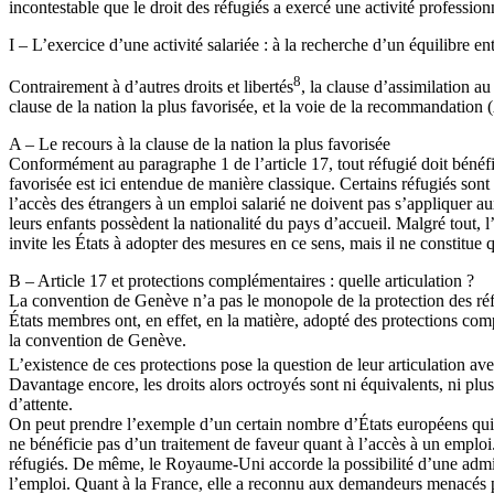
incontestable que le droit des réfugiés a exercé une activité professionn
I – L’exercice d’une activité salariée : à la recherche d’un équilibre e
8
Contrairement à d’autres droits et libertés
, la clause d’assimilation a
clause de la nation la plus favorisée, et la voie de la recommandatio
A – Le recours à la clause de la nation la plus favorisée
Conformément au paragraphe 1 de l’article 17, tout réfugié doit bénéfic
favorisée est ici entendue de manière classique. Certains réfugiés sont 
l’accès des étrangers à un emploi salarié ne doivent pas s’appliquer aux
leurs enfants pos­sèdent la nationalité du pays d’accueil. Malgré tout, 
invite les États à adopter des mesures en ce sens, mais il ne constitu
B – Article 17 et protections complémentaires : quelle articulation ?
La convention de Genève n’a pas le monopole de la protection des réfugi
États membres ont, en effet, en la matière, adopté des protections com
la convention de Genève.
L’existence de ces protections pose la question de leur articulation a
Davantage encore, les droits alors octroyés sont ni équivalents, ni plus
d’attente.
On peut prendre l’exemple d’un certain nombre d’États européens qui on
ne bénéficie pas d’un traitement de faveur quant à l’accès à un emploi.
réfugiés. De même, le Royaume-Uni accorde la possibilité d’une admis
l’emploi. Quant à la France, elle a reconnu aux demandeurs menacés pour