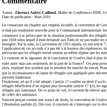
Commentaire
Auteur :
Florence Aubry-Caillaud
,
Maître de Conférences
HDR, Uni
Date de publication : Mars 2016
En consacrant un chapitre aux emplois lucratifs, la convention de Genèv
n’était pas totalement nouvelle pour la Communauté internationale don
commencé à se préoccuper de la situation professionnelle des réfugié
juin 1928 selon lequel il était demandé aux États de ne pas traiter les
étrangère. Par la suite, la Convention de 1933 stipula, en son article 7
l’application de ces accords n’a pas été à la hauteur des espérances, 
prévoyant que les réfugiés seront soumis au même régime que les autr
Le contexte de la signature de la convention de Genève était-il plus fav
4
entre autre mais pas seulement, de la part de la France
. On peut pren
alors, expliqué leur position par la situation du marché du travail. Pou
que la reconnaissance du statut de réfugiés soit appliquée plus stricte
parvenir totalement.
Finalement, tel qu’il a été adopté, l’article 17 confère un droit d’accès
réfugiés bénéficient d’un régime plus favorable (article 17 §2), les sig
réfugiés aux nationaux. De ce point de vue, il convient de relever que
de celles des nationaux.
Souvent perçue comme une source de droits, la convention de Genève su
l’illustration parfaite (I). Dès lors, il convient de s’interroger sur la r