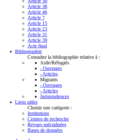
Article 30
Article 38
Article 46
Article 7
Article 15
Article 23
Article 31
Article 39
Acte final
Bibliographie
Consulter la bibliographie relative à :
Asile/Réfugiés
- Ouvrages
- Articles
Migrants
- Ouvrages
- Articles
Jurisprudences
Liens utiles
Choisir une catégorie :
Institutions
Centres de recherche
Revues spécialisées
Bases de données