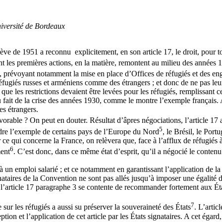
versité de Bordeaux
e de 1951 a reconnu explicitement, en son article 17, le droit, pour tou
t les premières actions, en la matière, remontent au milieu des années 1
s, prévoyant notamment la mise en place d’Offices de réfugiés et des e
 réfugiés russes et arméniens comme des étrangers ; et donc de ne pas le
, que les restrictions devaient être levées pour les réfugiés, remplissant 
du fait de la crise des années 1930, comme le montre l’exemple français. 
es étrangers.
orable ? On peut en douter. Résultat d’âpres négociations, l’article 17 a
5
dre l’exemple de certains pays de l’Europe du Nord
, le Brésil, le Por
r ce qui concerne la France, on relèvera que, face à l’afflux de réfugiés 
6
ment
. C’est donc, dans ce même état d’esprit, qu’il a négocié le conten
 à un emploi salarié ; et ce notamment en garantissant l’application de la c
nataires de la Convention ne sont pas allés jusqu’à imposer une égalité d
 l’article 17 paragraphe 3 se contente de recommander fortement aux Éta
7
r les réfugiés a aussi su préserver la souveraineté des États
. L’artic
éception et l’application de cet article par les États signataires. A cet ég