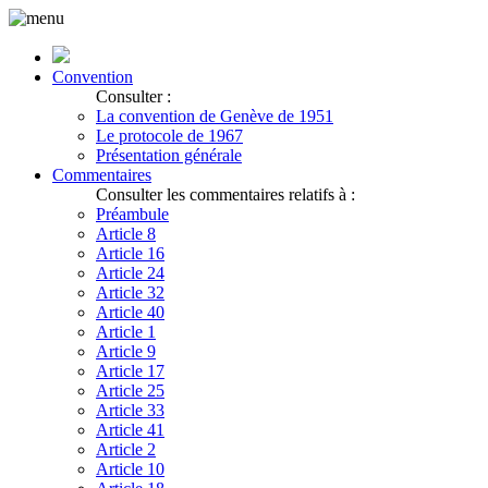
Convention
Consulter :
La convention de Genève de 1951
Le protocole de 1967
Présentation générale
Commentaires
Consulter les commentaires relatifs à :
Préambule
Article 8
Article 16
Article 24
Article 32
Article 40
Article 1
Article 9
Article 17
Article 25
Article 33
Article 41
Article 2
Article 10