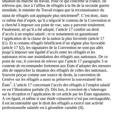
situation du marché du travail. Pour ce qui concerne la France, on
relèvera que, face à l’afflux de réfugiés à la fin de la seconde guerre
mondiale, le ministre du Travail exigea que la reconnaissance du
6
statut de réfugiés soit appliquée plus strictement
. C’est donc, dans
ce même état d’esprit, qu’il a négocié le contenu de la Convention et
a cherché à imposer son point de vue, sans y parvenir totalement.
Finalement, tel qu’il a été adopté, l’article 17 confère un droit
d’accès à un emploi salarié ; et ce notamment en garantissant
l’application de la clause de la nation la plus favorisée (article 17
§1). Et si certains réfugiés bénéficient d’un régime plus favorable
(article 17 §2), les signataires de la Convention ne sont pas allés
jusqu’à imposer une égalité d’accès entre les réfugiés et les
nationaux et/ou une assimilation des réfugiés aux nationaux. De ce
point de vue, il convient de relever que l’article 17 paragraphe 3 se
contente de recommander fortement aux États d’adopter des mesures
afin de rapprocher la situation des réfugiés de celles des nationaux.
Souvent perçue comme une source de droits, la convention de
Genève sur les réfugiés a aussi su préserver la souveraineté des
7
États
. L’article 17 concernant l’accès des réfugiés à l’emploi salarié
en est l’illustration parfaite (I). Dès lors, il convient de s’interroger
sur la réception et l’application de cet article par les États signataires.
A cet égard, et même si une étude exhaustive n’est pas envisageable,
il est incontestable que le droit des réfugiés a exercé une activité
professionnelle salariée est à géométrie variable (II).