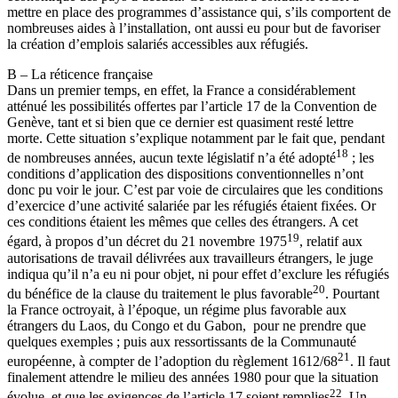
mettre en place des programmes d’assistance qui, s’ils comportent de
nombreuses aides à l’installation, ont aussi eu pour but de favoriser
la création d’emplois salariés accessibles aux réfugiés.
B – La réticence française
Dans un premier temps, en effet, la France a considérablement
atténué les possibilités offertes par l’article 17 de la Convention de
Genève, tant et si bien que ce dernier est quasiment resté lettre
morte. Cette situation s’explique notamment par le fait que, pendant
18
de nombreuses années, aucun texte législatif n’a été adopté
; les
conditions d’application des dispositions conventionnelles n’ont
donc pu voir le jour. C’est par voie de circulaires que les conditions
d’exercice d’une activité salariée par les réfugiés étaient fixées. Or
ces conditions étaient les mêmes que celles des étrangers. A cet
19
égard, à propos d’un décret du 21 novembre 1975
, relatif aux
autorisations de travail délivrées aux travailleurs étrangers, le juge
indiqua qu’il n’a eu ni pour objet, ni pour effet d’exclure les réfugiés
20
du bénéfice de la clause du traitement le plus favorable
. Pourtant
la France octroyait, à l’époque, un régime plus favorable aux
étrangers du Laos, du Congo et du Gabon, pour ne prendre que
quelques exemples ; puis aux ressortissants de la Communauté
21
européenne, à compter de l’adoption du règlement 1612/68
. Il faut
finalement attendre le milieu des années 1980 pour que la situation
22
évolue, et que les exigences de l’article 17 soient remplies
. Un