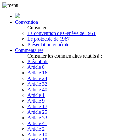
Convention
Consulter :
La convention de Genève de 1951
Le protocole de 1967
Présentation générale
Commentaires
Consulter les commentaires relatifs à :
Préambule
Article 8
Article 16
Article 24
Article 32
Article 40
Article 1
Article 9
Article 17
Article 25
Article 33
Article 41
Article 2
Article 10