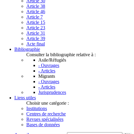
Article 30
Article 38
Article 46
Article 7
Article 15
Article 23
Article 31
Article 39
Acte final
Bibliographie
Consulter la bibliographie relative à :
Asile/Réfugiés
- Ouvrages
- Articles
Migrants
- Ouvrages
- Articles
Jurisprudences
Liens utiles
Choisir une catégorie :
Institutions
Centres de recherche
Revues spécialisées
Bases de données