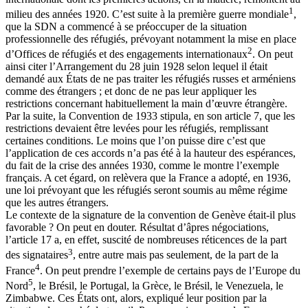
1
milieu des années 1920. C’est suite à la première guerre mondiale
,
que la SDN a commencé à se préoccuper de la situation
professionnelle des réfugiés, prévoyant notamment la mise en place
2
d’Offices de réfugiés et des engagements internationaux
. On peut
ainsi citer l’Arrangement du 28 juin 1928 selon lequel il était
demandé aux États de ne pas traiter les réfugiés russes et arméniens
comme des étrangers ; et donc de ne pas leur appliquer les
restrictions concernant habituellement la main d’œuvre étrangère.
Par la suite, la Convention de 1933 stipula, en son article 7, que les
restrictions devaient être levées pour les réfugiés, remplissant
certaines conditions. Le moins que l’on puisse dire c’est que
l’application de ces accords n’a pas été à la hauteur des espérances,
du fait de la crise des années 1930, comme le montre l’exemple
français. A cet égard, on relèvera que la France a adopté, en 1936,
une loi prévoyant que les réfugiés seront soumis au même régime
que les autres étrangers.
Le contexte de la signature de la convention de Genève était-il plus
favorable ? On peut en douter. Résultat d’âpres négociations,
l’article 17 a, en effet, suscité de nombreuses réticences de la part
3
des signataires
, entre autre mais pas seulement, de la part de la
4
France
. On peut prendre l’exemple de certains pays de l’Europe du
5
Nord
, le Brésil, le Portugal, la Grèce, le Brésil, le Venezuela, le
Zimbabwe. Ces États ont, alors, expliqué leur position par la