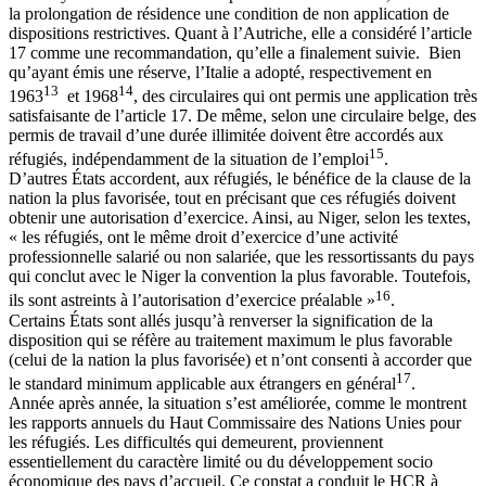
la prolongation de résidence une condition de non application de
dispositions restrictives. Quant à l’Autriche, elle a considéré l’article
17 comme une recommandation, qu’elle a finalement suivie. Bien
qu’ayant émis une réserve, l’Italie a adopté, respectivement en
13
14
1963
et 1968
, des circulaires qui ont permis une application très
satisfaisante de l’article 17. De même, selon une circulaire belge, des
permis de travail d’une durée illimitée doivent être accordés aux
15
réfugiés, indépendamment de la situation de l’emploi
.
D’autres États accordent, aux réfugiés, le bénéfice de la clause de la
nation la plus favorisée, tout en précisant que ces réfugiés doivent
obtenir une autorisation d’exercice. Ainsi, au Niger, selon les textes,
« les réfugiés, ont le même droit d’exercice d’une activité
professionnelle salarié ou non salariée, que les ressortissants du pays
qui conclut avec le Niger la convention la plus favorable. Toutefois,
16
ils sont astreints à l’autorisation d’exercice préalable »
.
Certains États sont allés jusqu’à renverser la signification de la
disposition qui se réfère au traitement maximum le plus favorable
(celui de la nation la plus favorisée) et n’ont consenti à accorder que
17
le standard minimum applicable aux étrangers en général
.
Année après année, la situation s’est améliorée, comme le montrent
les rapports annuels du Haut Commissaire des Nations Unies pour
les réfugiés. Les difficultés qui demeurent, proviennent
essentiellement du caractère limité ou du développement socio
économique des pays d’accueil. Ce constat a conduit le HCR à