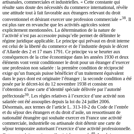
artisanales, commerciales et industrielles. « Cette constante qui
résulte sans doute des nécessités du commerce international, révèle
une attitude tout à fait favorable aux étrangers relevant du droit
38
conventionnel et désirant exercer une profession commerciale »
. Il
est plus rare en revanche que les activités agricoles soient
explicitement mentionnées. La détermination de la nature de
l’activité n’est pas accessoire puisqu’elle permet de délimiter le
régime juridique applicable. Le principe qui prévaut en droit interne
est celui de la liberté du commerce et de l’industrie depuis le décret
d’Allarde des 2 et 17 mars 1791. Ce principe va se heurter aux
conséquences de la crise économique dans les années 1930 et deux
éléments vont venir conditionner le droit pour un étranger d’exercer
une profession non salariée : la première condition de réciprocité
exige qu’un français puisse bénéficier d’un traitement équivalent
dans le pays dont est originaire l’étranger ; la seconde condition a été
posée par le décret-loi du 12 novembre 1938 et consiste en
l’obtention d’une carte d’identité spéciale délivrée par l’autorité
39
préfectorale
. Les règles relatives à l’exercice d’une activité non
salariée ont été assouplies depuis la loi du 24 juillet 2006.
Désormais, aux termes de l’article L. 313-10-2 du Code de l’entrée
et du séjour des étrangers et du droit d’asile, un ressortissant de
nationalité étrangère qui souhaite exercer en France une activité
commerciale, industrielle ou artisanale doit détenir une carte de
séjour temporaire autorisant l’exercice d’une activité professionnelle.
40