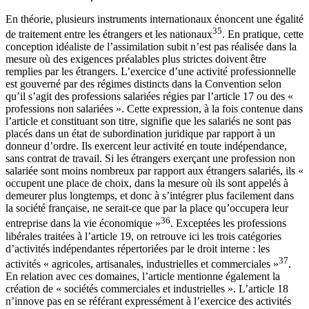
En théorie, plusieurs instruments internationaux énoncent une égalité
35
de traitement entre les étrangers et les nationaux
. En pratique, cette
conception idéaliste de l’assimilation subit n’est pas réalisée dans la
mesure où des exigences préalables plus strictes doivent être
remplies par les étrangers. L’exercice d’une activité professionnelle
est gouverné par des régimes distincts dans la Convention selon
qu’il s’agit des professions salariées régies par l’article 17 ou des «
professions non salariées ». Cette expression, à la fois contenue dans
l’article et constituant son titre, signifie que les salariés ne sont pas
placés dans un état de subordination juridique par rapport à un
donneur d’ordre. Ils exercent leur activité en toute indépendance,
sans contrat de travail. Si les étrangers exerçant une profession non
salariée sont moins nombreux par rapport aux étrangers salariés, ils «
occupent une place de choix, dans la mesure où ils sont appelés à
demeurer plus longtemps, et donc à s’intégrer plus facilement dans
la société française, ne serait-ce que par la place qu’occupera leur
36
entreprise dans la vie économique »
. Exceptées les professions
libérales traitées à l’article 19, on retrouve ici les trois catégories
d’activités indépendantes répertoriées par le droit interne : les
37
activités « agricoles, artisanales, industrielles et commerciales »
.
En relation avec ces domaines, l’article mentionne également la
création de « sociétés commerciales et industrielles ». L’article 18
n’innove pas en se référant expressément à l’exercice des activités