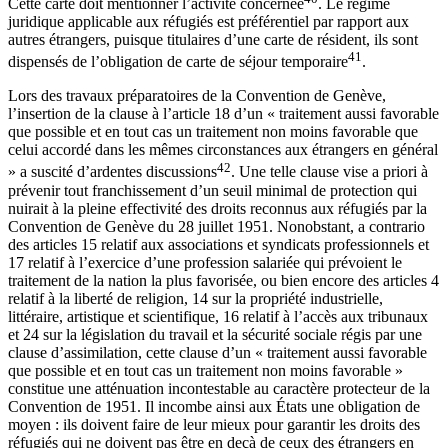
Cette carte doit mentionner l’activité concernée
. Le régime
juridique applicable aux réfugiés est préférentiel par rapport aux
autres étrangers, puisque titulaires d’une carte de résident, ils sont
41
dispensés de l’obligation de carte de séjour temporaire
.
Lors des travaux préparatoires de la Convention de Genève,
l’insertion de la clause à l’article 18 d’un « traitement aussi favorable
que possible et en tout cas un traitement non moins favorable que
celui accordé dans les mêmes circonstances aux étrangers en général
42
» a suscité d’ardentes discussions
. Une telle clause vise a priori à
prévenir tout franchissement d’un seuil minimal de protection qui
nuirait à la pleine effectivité des droits reconnus aux réfugiés par la
Convention de Genève du 28 juillet 1951. Nonobstant, a contrario
des articles 15 relatif aux associations et syndicats professionnels et
17 relatif à l’exercice d’une profession salariée qui prévoient le
traitement de la nation la plus favorisée, ou bien encore des articles 4
relatif à la liberté de religion, 14 sur la propriété industrielle,
littéraire, artistique et scientifique, 16 relatif à l’accès aux tribunaux
et 24 sur la législation du travail et la sécurité sociale régis par une
clause d’assimilation, cette clause d’un « traitement aussi favorable
que possible et en tout cas un traitement non moins favorable »
constitue une atténuation incontestable au caractère protecteur de la
Convention de 1951. Il incombe ainsi aux États une obligation de
moyen : ils doivent faire de leur mieux pour garantir les droits des
réfugiés qui ne doivent pas être en deçà de ceux des étrangers en