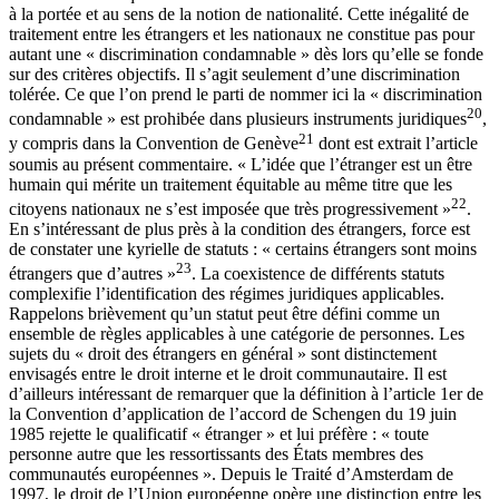
à la portée et au sens de la notion de nationalité. Cette inégalité de
traitement entre les étrangers et les nationaux ne constitue pas pour
autant une « discrimination condamnable » dès lors qu’elle se fonde
sur des critères objectifs. Il s’agit seulement d’une discrimination
tolérée. Ce que l’on prend le parti de nommer ici la « discrimination
20
condamnable » est prohibée dans plusieurs instruments juridiques
,
21
y compris dans la Convention de Genève
dont est extrait l’article
soumis au présent commentaire. « L’idée que l’étranger est un être
humain qui mérite un traitement équitable au même titre que les
22
citoyens nationaux ne s’est imposée que très progressivement »
.
En s’intéressant de plus près à la condition des étrangers, force est
de constater une kyrielle de statuts : « certains étrangers sont moins
23
étrangers que d’autres »
. La coexistence de différents statuts
complexifie l’identification des régimes juridiques applicables.
Rappelons brièvement qu’un statut peut être défini comme un
ensemble de règles applicables à une catégorie de personnes. Les
sujets du « droit des étrangers en général » sont distinctement
envisagés entre le droit interne et le droit communautaire. Il est
d’ailleurs intéressant de remarquer que la définition à l’article 1er de
la Convention d’application de l’accord de Schengen du 19 juin
1985 rejette le qualificatif « étranger » et lui préfère : « toute
personne autre que les ressortissants des États membres des
communautés européennes ». Depuis le Traité d’Amsterdam de
1997, le droit de l’Union européenne opère une distinction entre les