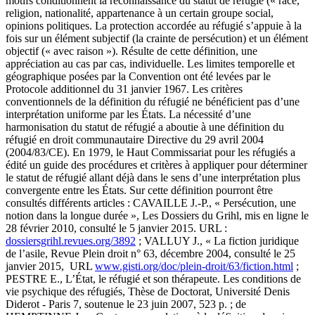
motifs conditionnent la reconnaissance du statut de réfugié (« race,
religion, nationalité, appartenance à un certain groupe social,
opinions politiques. La protection accordée au réfugié s’appuie à la
fois sur un élément subjectif (la crainte de persécution) et un élément
objectif (« avec raison »). Résulte de cette définition, une
appréciation au cas par cas, individuelle. Les limites temporelle et
géographique posées par la Convention ont été levées par le
Protocole additionnel du 31 janvier 1967. Les critères
conventionnels de la définition du réfugié ne bénéficient pas d’une
interprétation uniforme par les États. La nécessité d’une
harmonisation du statut de réfugié a aboutie à une définition du
réfugié en droit communautaire Directive du 29 avril 2004
(2004/83/CE). En 1979, le Haut Commissariat pour les réfugiés a
édité un guide des procédures et critères à appliquer pour déterminer
le statut de réfugié allant déjà dans le sens d’une interprétation plus
convergente entre les États. Sur cette définition pourront être
consultés différents articles : CAVAILLE J.-P., « Persécution, une
notion dans la longue durée », Les Dossiers du Grihl, mis en ligne le
28 février 2010, consulté le 5 janvier 2015. URL :
dossiersgrihl.revues.org/3892
; VALLUY J., « La fiction juridique
de l’asile, Revue Plein droit n° 63, décembre 2004, consulté le 25
janvier 2015, URL
www.gisti.org/doc/plein-droit/63/fiction.html
;
PESTRE E., L’État, le réfugié et son thérapeute. Les conditions de
vie psychique des réfugiés, Thèse de Doctorat, Université Denis
Diderot - Paris 7, soutenue le 23 juin 2007, 523 p. ; de