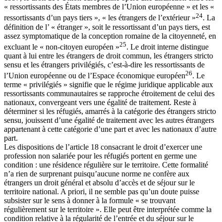
« ressortissants des États membres de l’Union européenne » et les «
24
ressortissants d’un pays tiers », « les étrangers de l’extérieur »
. La
définition de l’ « étranger », soit le ressortissant d’un pays tiers, est
assez symptomatique de la conception romaine de la citoyenneté, en
25
excluant le « non-citoyen européen »
. Le droit interne distingue
quant à lui entre les étrangers de droit commun, les étrangers stricto
sensu et les étrangers privilégiés, c’est-à-dire les ressortissants de
26
l’Union européenne ou de l’Espace économique européen
. Le
terme « privilégiés » signifie que le régime juridique applicable aux
ressortissants communautaires se rapproche étroitement de celui des
nationaux, convergeant vers une égalité de traitement. Reste à
déterminer si les réfugiés, amarrés à la catégorie des étrangers stricto
sensu, jouissent d’une égalité de traitement avec les autres étrangers
appartenant à cette catégorie d’une part et avec les nationaux d’autre
part.
Les dispositions de l’article 18 consacrant le droit d’exercer une
profession non salariée pour les réfugiés portent en germe une
condition : une résidence régulière sur le territoire. Cette formalité
n’a rien de surprenant puisqu’aucune norme ne confère aux
étrangers un droit général et absolu d’accès et de séjour sur le
territoire national. A priori, il ne semble pas qu’un doute puisse
subsister sur le sens à donner à la formule « se trouvant
régulièrement sur le territoire ». Elle peut être interprétée comme la
condition relative à la régularité de l’entrée et du séjour sur le