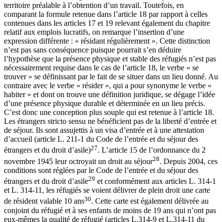
territoire préalable à l’obtention d’un travail. Toutefois, en
comparant la formule retenue dans l’article 18 par rapport à celles
contenues dans les articles 17 et 19 relevant également du chapitre
relatif aux emplois lucratifs, on remarque l’insertion d’une
expression différente : « résidant régulièrement ». Cette distinction
n’est pas sans conséquence puisque pourrait s’en déduire
l’hypothèse que la présence physique et stable des réfugiés n’est pas
nécessairement requise dans le cas de l’article 18, le verbe « se
trouver » se définissant par le fait de se situer dans un lieu donné. Au
contraire avec le verbe « résider », qui a pour synonyme le verbe «
habiter » et dont on trouve une définition juridique, se dégage l’idée
d’une présence physique durable et déterminée en un lieu précis.
C’est donc une conception plus souple qui est retenue à l’article 18.
Les étrangers stricto sensu ne bénéficient pas de la liberté d’entrée et
de séjour. Ils sont assujettis à un visa d’entrée et à une attestation
d’accueil (article L. 211-1 du Code de l’entrée et du séjour des
27
étrangers et du droit d’asile)
. L’article 15 de l’ordonnance du 2
28
novembre 1945 leur octroyait un droit au séjour
. Depuis 2004, ces
conditions sont réglées par le Code de l’entrée et du séjour des
29
étrangers et du droit d’asile
et conformément aux articles L. 314-1
et L. 314-11, les réfugiés se voient délivrer de plein droit une carte
30
de résident valable 10 ans
. Cette carte est également délivrée au
conjoint du réfugié et à ses enfants de moins de 19 ans qui n’ont pas
eux-mêmes la qualité de réfugié (articles L.314-9 et L.314-11 du