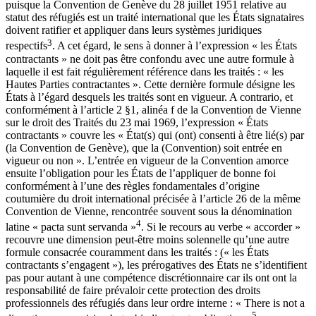
puisque la Convention de Genève du 28 juillet 1951 relative au
statut des réfugiés est un traité international que les États signataires
doivent ratifier et appliquer dans leurs systèmes juridiques
3
respectifs
. A cet égard, le sens à donner à l’expression « les États
contractants » ne doit pas être confondu avec une autre formule à
laquelle il est fait régulièrement référence dans les traités : « les
Hautes Parties contractantes ». Cette dernière formule désigne les
États à l’égard desquels les traités sont en vigueur. A contrario, et
conformément à l’article 2 §1, alinéa f de la Convention de Vienne
sur le droit des Traités du 23 mai 1969, l’expression « États
contractants » couvre les « État(s) qui (ont) consenti à être lié(s) par
(la Convention de Genève), que la (Convention) soit entrée en
vigueur ou non ». L’entrée en vigueur de la Convention amorce
ensuite l’obligation pour les États de l’appliquer de bonne foi
conformément à l’une des règles fondamentales d’origine
coutumière du droit international précisée à l’article 26 de la même
Convention de Vienne, rencontrée souvent sous la dénomination
4
latine « pacta sunt servanda »
. Si le recours au verbe « accorder »
recouvre une dimension peut-être moins solennelle qu’une autre
formule consacrée couramment dans les traités : (« les États
contractants s’engagent »), les prérogatives des États ne s’identifient
pas pour autant à une compétence discrétionnaire car ils ont ont la
responsabilité de faire prévaloir cette protection des droits
professionnels des réfugiés dans leur ordre interne : « There is not a
5