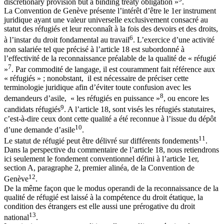
discretionary provision but a binding treaty obligation »
.
La Convention de Genève présente l’intérêt d’être le 1er instrument
juridique ayant une valeur universelle exclusivement consacré au
statut des réfugiés et leur reconnaît à la fois des devoirs et des droits,
6
à l’instar du droit fondamental au travail
. L’exercice d’une activité
non salariée tel que précisé à l’article 18 est subordonné à
l’effectivité de la reconnaissance préalable de la qualité de « réfugié
7
»
. Par commodité de langage, il est couramment fait référence aux
« réfugiés » ; nonobstant, il est nécessaire de préciser cette
terminologie juridique afin d’éviter toute confusion avec les
8
demandeurs d’asile, « les réfugiés en puissance »
, ou encore les
9
candidats réfugiés
. A l’article 18, sont visés les réfugiés statutaires,
c’est-à-dire ceux dont cette qualité a été reconnue à l’issue du dépôt
10
d’une demande d’asile
.
11
Le statut de réfugié peut être délivré sur différents fondements
.
Dans la perspective du commentaire de l’article 18, nous retiendrons
ici seulement le fondement conventionnel défini à l’article 1er,
section A, paragraphe 2, premier alinéa, de la Convention de
12
Genève
.
De la même façon que le modus operandi de la reconnaissance de la
qualité de réfugié est laissé à la compétence du droit étatique, la
condition des étrangers est elle aussi une prérogative du droit
13
national
.