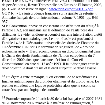
HEMPTINNE J., « Controverses relatives à la définition du crime
de persécution », Revue Trimestrielle des Droits de l’Homme, 2003,
pp. 15-48. Accessible en ligne :
www.rtdh.eu/pdf/200315.pdf
;
GOY R., « La jurisprudence française sur la qualité de réfugié »,
Annuaire français de droit international, volume 7, 1961, pp. 943-
957.
Si la Convention innove en consacrant une définition du réfugié à
l’article 1 A2, son mutisme sur la définition de l’asile pose des
difficultés. Le vide juridique est comblé par une interprétation plutôt
dérogatoire et non axiologique. Le droit d’asile est proclamé à
l’article 14 de la Déclaration universelle des droits de l’homme du
10 décembre 1948 sous la formulation singulière de « droit de
rechercher asile ». Il est reconnu comme un droit fondamental dans
la Charte des droits fondamentaux de l’Union européenne du 7
décembre 2000 ainsi que dans une décision du Conseil
Constitutionnel en date du 13 août 1993. Il faut distinguer entre le
droit objectif, le droit d’asile et le droit subjectif, le droit à l’asile.
13
Eu égard à cette remarque, il est essentiel de se remémorer les
finalités antinomiques du droit des étrangers et du droit d’asile. Le
premier entretient une logique protectrice alors que le second se
caractérise par une logique de contrôle.
14
Formule empruntée à l’article 30 de la loi française n° 2007-1631
du 20 novembre 2007 relative à la maîtrise de l’immigration, à