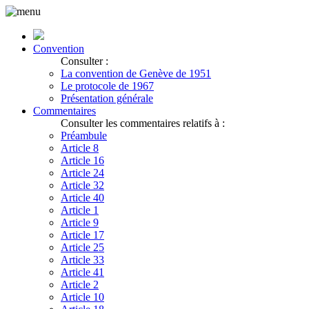
Convention
Consulter :
La convention de Genève de 1951
Le protocole de 1967
Présentation générale
Commentaires
Consulter les commentaires relatifs à :
Préambule
Article 8
Article 16
Article 24
Article 32
Article 40
Article 1
Article 9
Article 17
Article 25
Article 33
Article 41
Article 2
Article 10