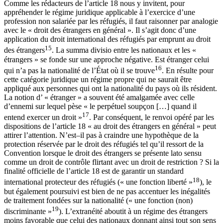
Comme les rédacteurs de l’article 18 nous y invitent, pour
appréhender le régime juridique applicable à l’exercice d’une
profession non salariée par les réfugiés, il faut raisonner par analogie
avec le « droit des étrangers en général ». Il s’agit donc d’une
application du droit international des réfugiés par emprunt au droit
15
des étrangers
. La summa divisio entre les nationaux et les «
étrangers » se fonde sur une approche négative. Est étranger celui
16
qui n’a pas la nationalité de l’État où il se trouve
. En résulte pour
cette catégorie juridique un régime propre qui ne saurait être
appliqué aux personnes qui ont la nationalité du pays où ils résident.
La notion d’ « étranger » a souvent été amalgamée avec celle
d’ennemi sur lequel pèse « le perpétuel soupçon […] quand il
17
entend exercer un droit »
. Par conséquent, le renvoi opéré par les
dispositions de l’article 18 « au droit des étrangers en général » peut
attirer l’attention. N’est–il pas à craindre une hypothèque de la
protection réservée par le droit des réfugiés tel qu’il ressort de la
Convention lorsque le droit des étrangers se présente lato sensu
comme un droit de contrôle flirtant avec un droit de restriction ? Si la
finalité officielle de l’article 18 est de garantir un standard
18
international protecteur des réfugiés (« une fonction liberté »
), le
but également poursuivi est bien de ne pas accentuer les inégalités
de traitement fondées sur la nationalité (« une fonction (non)
19
discriminante »
). L’extranéité aboutit à un régime des étrangers
moins favorable que celui des nationaux donnant ainsi tout son sens