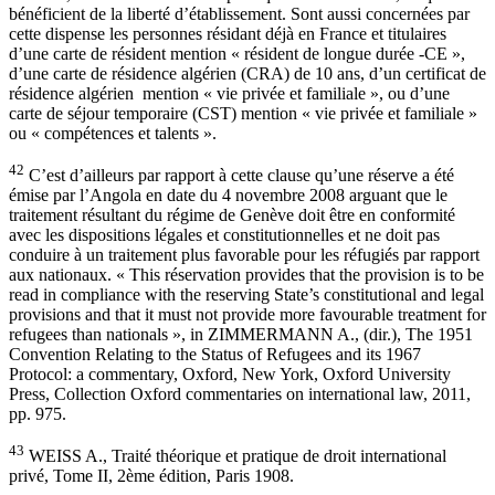
bénéficient de la liberté d’établissement. Sont aussi concernées par
cette dispense les personnes résidant déjà en France et titulaires
d’une carte de résident mention « résident de longue durée -CE »,
d’une carte de résidence algérien (CRA) de 10 ans, d’un certificat de
résidence algérien mention « vie privée et familiale », ou d’une
carte de séjour temporaire (CST) mention « vie privée et familiale »
ou « compétences et talents ».
42
C’est d’ailleurs par rapport à cette clause qu’une réserve a été
émise par l’Angola en date du 4 novembre 2008 arguant que le
traitement résultant du régime de Genève doit être en conformité
avec les dispositions légales et constitutionnelles et ne doit pas
conduire à un traitement plus favorable pour les réfugiés par rapport
aux nationaux. « This réservation provides that the provision is to be
read in compliance with the reserving State’s constitutional and legal
provisions and that it must not provide more favourable treatment for
refugees than nationals », in ZIMMERMANN A., (dir.), The 1951
Convention Relating to the Status of Refugees and its 1967
Protocol: a commentary, Oxford, New York, Oxford University
Press, Collection Oxford commentaries on international law, 2011,
pp. 975.
43
WEISS A., Traité théorique et pratique de droit international
privé, Tome II, 2ème édition, Paris 1908.