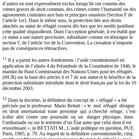
d’autres en sont expressément exclus lorsqu’ils ont commis des
crimes graves de droit commun, des crimes contre l’humanité ou des
agissements contraires aux buts et principes onusiens (Section F de
l’article 1er). Dans le même sens, la protection liée aux droits
attachés au statut de réfugié cessera dès lors que les motifs justifiant
cette qualité disparaîtront. Dans l’acception générale, il est établi que
ce statut a une nature provisoire, subsidiaire comme en témoigne la
section C de l’article 1er de la Convention. La cessation n’emporte
pas de conséquences rétroactives.
11
Il y a parmi les autres fondements : l’asile constitutionnel en
application de l’alinéa 4 du Préambule de la Constitution de 1946, le
mandat du Haut Commissariat des Nations Unies pour les réfugiés
(HCR) sur la base des articles 6 et 7 de son statut et le bénéfice de la
protection subsidiaire introduite dans le droit français par la loi du 10
décembre 2003.
12
Dans la doctrine, la définition du concept de « réfugié » a été
précisée par le professeur Mario Bettati : « le mot réfugié désigne
en droit international toute personne qui a cherché refuge, c’est-
à-dire abri contre une poursuite ou un danger physique, dans
l’ambassade ou sur le territoire d’un État autre que celui dont il est
ressortissant », in BETTATI M., L’asile politique en question, PUF,
Paris, 1985, p. 79. Au regard de la définition conventionnelle, cinq