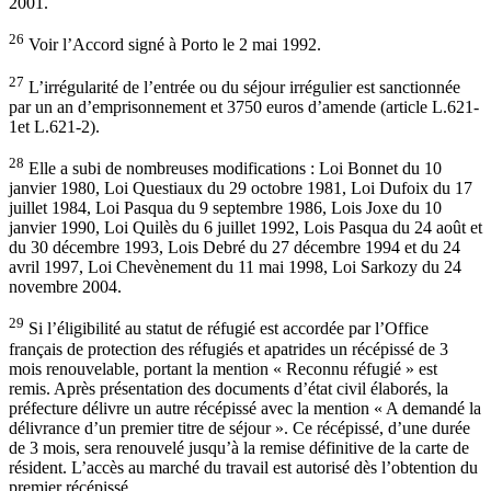
2001.
26
Voir l’Accord signé à Porto le 2 mai 1992.
27
L’irrégularité de l’entrée ou du séjour irrégulier est sanctionnée
par un an d’emprisonnement et 3750 euros d’amende (article L.621-
1et L.621-2).
28
Elle a subi de nombreuses modifications : Loi Bonnet du 10
janvier 1980, Loi Questiaux du 29 octobre 1981, Loi Dufoix du 17
juillet 1984, Loi Pasqua du 9 septembre 1986, Lois Joxe du 10
janvier 1990, Loi Quilès du 6 juillet 1992, Lois Pasqua du 24 août et
du 30 décembre 1993, Lois Debré du 27 décembre 1994 et du 24
avril 1997, Loi Chevènement du 11 mai 1998, Loi Sarkozy du 24
novembre 2004.
29
Si l’éligibilité au statut de réfugié est accordée par l’Office
français de protection des réfugiés et apatrides un récépissé de 3
mois renouvelable, portant la mention « Reconnu réfugié » est
remis. Après présentation des documents d’état civil élaborés, la
préfecture délivre un autre récépissé avec la mention « A demandé la
délivrance d’un premier titre de séjour ». Ce récépissé, d’une durée
de 3 mois, sera renouvelé jusqu’à la remise définitive de la carte de
résident. L’accès au marché du travail est autorisé dès l’obtention du
premier récépissé.