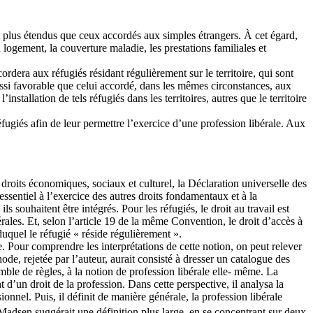
ont plus étendus que ceux accordés aux simples étrangers. À cet égard,
logement, la couverture maladie, les prestations familiales et
rdera aux réfugiés résidant régulièrement sur le territoire, qui sont
aussi favorable que celui accordé, dans les mêmes circonstances, aux
nstallation de tels réfugiés dans les territoires, autres que le territoire
fugiés afin de leur permettre l’exercice d’une profession libérale. Aux
roits économiques, sociaux et culturel, la Déclaration universelle des
sentiel à l’exercice des autres droits fondamentaux et à la
 souhaitent être intégrés. Pour les réfugiés, le droit au travail est
ales. Et, selon l’article 19 de la même Convention, le droit d’accès à
duquel le réfugié « réside régulièrement ».
e. Pour comprendre les interprétations de cette notion, on peut relever
ode, rejetée par l’auteur, aurait consisté à dresser un catalogue des
emble de règles, à la notion de profession libérale elle- même. La
 d’un droit de la profession. Dans cette perspective, il analysa la
sionnel. Puis, il définit de manière générale, la profession libérale
Madsen suggérait une définition plus large, en se concentrant sur deux