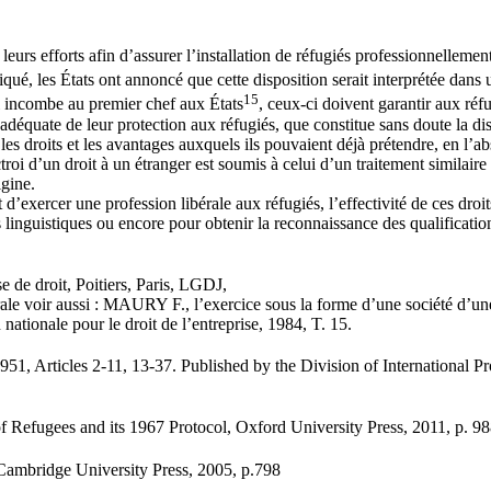
eurs efforts afin d’assurer l’installation de réfugiés professionnellement
ué, les États ont annoncé que cette disposition serait interprétée dans 
15
ui incombe au premier chef aux États
, ceux-ci doivent garantir aux réfu
n adéquate de leur protection aux réfugiés, que constitue sans doute la d
les droits et les avantages auxquels ils pouvaient déjà prétendre, en l’a
troi d’un droit à un étranger est soumis à celui d’un traitement similaire
igine.
’exercer une profession libérale aux réfugiés, l’effectivité de ces droit
s linguistiques ou encore pour obtenir la reconnaissance des qualificati
 de droit, Poitiers, Paris, LGDJ,
libérale voir aussi : MAURY F., l’exercice sous la forme d’une société
nationale pour le droit de l’entreprise, 1984, T. 15.
icles 2-11, 13-37. Published by the Division of International Prot
fugees and its 1967 Protocol, Oxford University Press, 2011, p. 98
Cambridge University Press, 2005, p.798