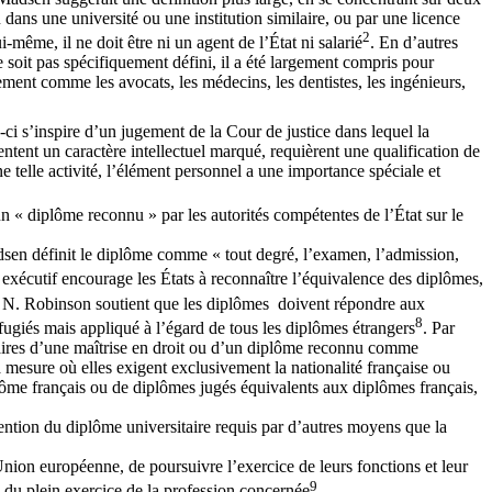
 dans une université ou une institution similaire, ou par une licence
2
-même, il ne doit être ni un agent de l’État ni salarié
. En d’autres
e soit pas spécifiquement défini, il a été largement compris pour
lement comme les avocats, les médecins, les dentistes, les ingénieurs,
e-ci s’inspire d’un jugement de la Cour de justice dans lequel la
sentent un caractère intellectuel marqué, requièrent une qualification de
e telle activité, l’élément personnel a une importance spéciale et
n « diplôme reconnu » par les autorités compétentes de l’État sur le
dsen définit le diplôme comme « tout degré, l’examen, l’admission,
exécutif encourage les États à reconnaître l’équivalence des diplômes,
 N. Robinson soutient que les diplômes doivent répondre aux
8
fugiés mais appliqué à l’égard de tous les diplômes étrangers
. Par
ulaires d’une maîtrise en droit ou d’un diplôme reconnu comme
a mesure où elles exigent exclusivement la nationalité française ou
lôme français ou de diplômes jugés équivalents aux diplômes français,
obtention du diplôme universitaire requis par d’autres moyens que la
nion européenne, de poursuivre l’exercice de leurs fonctions et leur
9
n du plein exercice de la profession concernée
.