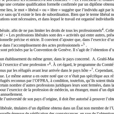
exige une certaine qualification formelle confirmée par un diplôme obtenu
e lieu, le mot « libéral » ou « libre » suggère que l’individu agit par lui
 sans qu’il existe le lien de subordination. Bien que le terme libéral n
ations sont nécessaires, et dans lequel le travail est organisé individuel
4
rale, afin de ne pas limiter les droits de tous les professionnels
. Cell
é : « Les professions libérales sont des « activités qui entre autres, pré
nelle précise et stricte. Il convient d’ajouter que, dans l’exercice d’un
5
e dans l’accomplissement des actes professionnels »
.
 sont précisées par la Convention de Genève. Il s’agit de l’obtention d’u
par un établissement du même genre, dans le pays concerné. A. Grahl-Ma
6
 à l’exercice d’une profession »
. À cet égard, le programme du Comité 
7
btenus par les réfugiés avant leur arrivée dans le pays hôte »
. Cependant,
que. Le même auteur a en outre noté que ce n’était pas spécifique aux ré
éfugiés reconnus par l’OFPRA, à condition, toutefois, qu’ils soient tit
ertain nombre d’autres professions juridiques leurs sont fermées, dans l
our l’exercice de la profession de médecin, un étranger, muni d’un dip
é annuellement.
 de l’université de son pays d’origine, il doit être autorisé à prouver l’
 libérale, titulaires d’un diplôme obtenu dans un État non membre de l’U
 nouvelle épreuve de vérification des connaissances, en vue de l’obtentio