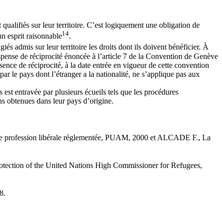
 qualifiés sur leur territoire. C’est logiquement une obligation de
14
un esprit raisonnable
.
giés admis sur leur territoire les droits dont ils doivent bénéficier. À
ispense de réciprocité énoncée à l’article 7 de la Convention de Genève
bsence de réciprocité, à la date entrée en vigueur de cette convention
 par le pays dont l’étranger a la nationalité, ne s’applique pas aux
s est entravée par plusieurs écueils tels que les procédures
ons obtenues dans leur pays d’origine.
 d’une profession libérale réglementée, PUAM, 2000 et ALCADE F., La
ection of the United Nations High Commissioner for Refugees,
8.