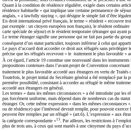
Quant à la condition de résidence régulière, exigée dans certains arti
résidence habituelle » qui implique une certaine permanence de séjour. 
anglais, « a lawfully staying », qui désigne le simple fait d’être légale
En droit international privé français, le terme « résident » recouvre tr
par exemple : un citoyen européen non français), le résident ordinaire (é
carte spéciale de séjour) et le résident temporaire (étranger qui ayant 
Le terme étranger signifie une personne qui ne fait pas partie du groupe 
conséquent d’un statut particulier, toujours inférieur à celui qui appart
Le pays d’accueil doit accorder ce droit aux réfugiés sans privilégier l
précise que les réfugiés recevront « le traitement le plus favorable »
À cet égard, l’article 19 constitue une nouveauté dans les instruments 
propositions contenues dans l’avant-projet de Convention concernant le 
traitement le plus favorable accordé aux étrangers en vertu de Traités
Toutefois, le projet initial du Secrétaire général a été remplacé par l
première possibilité, consistant à accorder au réfugié le même traitemen
accordé aux étrangers en général.
Les termes « dans les mêmes circonstances » a été introduite par les ré
pas forcément uniforme, mais dépend dans de nombreux cas du statut s
étranger. Or, cette même expression « dans les mêmes circonstances », 
ou de résidence) que l’intéressé devrait remplir, pour pouvoir exercer le
peuvent être remplies par un réfugié » (art.6). L’expression « aux ét
13
la catégorie correspondante »
. Par ailleurs, les restrictions à l’emp
plus de trois ans, à ceux qui sont mariés à une citoyenne du pays d’acc