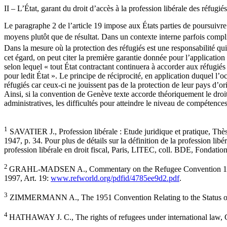
II – L’État, garant du droit d’accès à la profession libérale des réfugiés
Le paragraphe 2 de l’article 19 impose aux États parties de poursuivre l
moyens plutôt que de résultat. Dans un contexte interne parfois compliq
Dans la mesure où la protection des réfugiés est une responsabilité q
cet égard, on peut citer la première garantie donnée pour l’applicatio
selon lequel « tout État contractant continuera à accorder aux réfugiés 
pour ledit État ». Le principe de réciprocité, en application duquel l’oc
réfugiés car ceux-ci ne jouissent pas de la protection de leur pays d’or
Ainsi, si la convention de Genève texte accorde théoriquement le droit d
administratives, les difficultés pour atteindre le niveau de compétence
1
SAVATIER J., Profession libérale : Etude juridique et pratique, Thèse
1947, p. 34. Pour plus de détails sur la définition de la profession 
profession libérale en droit fiscal, Paris, LITEC, coll. BDE, Fondation 
2
GRAHL-MADSEN A., Commentary on the Refugee Convention 1951, Art
1997, Art. 19:
www.refworld.org/pdfid/4785ee9d2.pdf
.
3
ZIMMERMANN A., The 1951 Convention Relating to the Status of Re
4
HATHAWAY J. C., The rights of refugees under international law, 