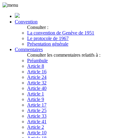
Convention
Consulter :
La convention de Genève de 1951
Le protocole de 1967
Présentation générale
Commentaires
Consulter les commentaires relatifs à :
Préambule
Article 8
Article 16
Article 24
Article 32
Article 40
Article 1
Article 9
Article 17
Article 25
Article 33
Article 41
Article 2
Article 10