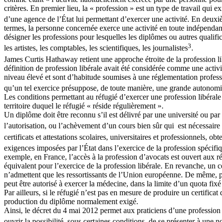
critères. En premier lieu, la « profession » est un type de travail qui 
d’une agence de l’État lui permettant d’exercer une activité. En deuxièm
termes, la personne concernée exerce une activité en toute indépendance
désigner les professions pour lesquelles les diplômes ou autres qualific
3
les artistes, les comptables, les scientifiques, les journalistes
.
James Curtis Hathaway retient une approche étroite de la profession libé
définition de profession libérale avait été considérée comme une activit
niveau élevé et sont d’habitude soumises à une réglementation profession
qu’un tel exercice présuppose, de toute manière, une grande autonomi
Les conditions permettant au réfugié d’exercer une profession libérale
territoire duquel le réfugié « réside régulièrement ».
Un diplôme doit être reconnu s’il est délivré par une université ou 
l’autorisation, ou l’achèvement d’un cours bien sûr qui est nécessaire
certificats et attestations scolaires, universitaires et professionnels, o
exigences imposées par l’État dans l’exercice de la profession spécifi
exemple, en France, l’accès à la profession d’avocats est ouvert aux r
équivalent pour l’exercice de la profession libérale. En revanche, un c
n’admettent que les ressortissants de l’Union européenne. De même, p
peut être autorisé à exercer la médecine, dans la limite d’un quota fix
Par ailleurs, si le réfugié n’est pas en mesure de produire un certificat
production du diplôme normalement exigé.
Ainsi, le décret du 4 mai 2012 permet aux praticiens d’une profession
ouvrir la possibilité, sous certaines conditions, de se présenter à une