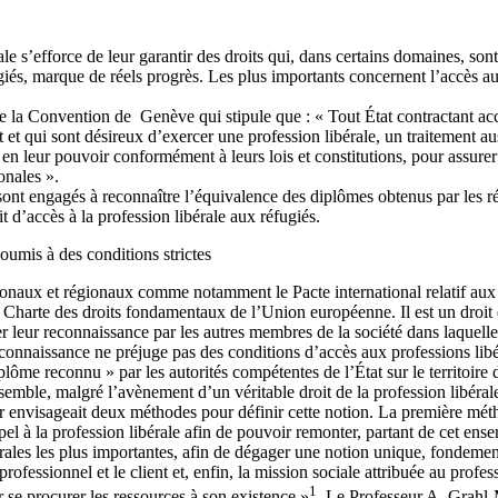
ale s’efforce de leur garantir des droits qui, dans certains domaines, s
iés, marque de réels progrès. Les plus importants concernent l’accès au 
 de la Convention de Genève qui stipule que : « Tout État contractant acco
t et qui sont désireux d’exercer une profession libérale, un traitement 
 en leur pouvoir conformément à leurs lois et constitutions, pour assurer l’i
onales ».
sont engagés à reconnaître l’équivalence des diplômes obtenus par les ré
t d’accès à la profession libérale aux réfugiés.
soumis à des conditions strictes
ionaux et régionaux comme notamment le Pacte international relatif aux d
harte des droits fondamentaux de l’Union européenne. Il est un droit es
 leur reconnaissance par les autres membres de la société dans laquelle ils
onnaissance ne préjuge pas des conditions d’accès aux professions libér
plôme reconnu » par les autorités compétentes de l’État sur le territoire 
semble, malgré l’avènement d’un véritable droit de la profession libéral
ier envisageait deux méthodes pour définir cette notion. La première méth
appel à la profession libérale afin de pouvoir remonter, partant de cet ens
érales les plus importantes, afin de dégager une notion unique, fondement
 professionnel et le client et, enfin, la mission sociale attribuée au profes
1
 se procurer les ressources à son existence »
. Le Professeur A. Grahl-