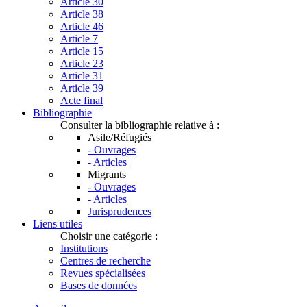
Article 30
Article 38
Article 46
Article 7
Article 15
Article 23
Article 31
Article 39
Acte final
Bibliographie
Consulter la bibliographie relative à :
Asile/Réfugiés
- Ouvrages
- Articles
Migrants
- Ouvrages
- Articles
Jurisprudences
Liens utiles
Choisir une catégorie :
Institutions
Centres de recherche
Revues spécialisées
Bases de données