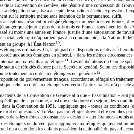
cles de la Convention de Genève, elle résulte d’une concession du Gouver
La délégation française a accepté de substituer à cette expression, l’exp
ment sur le territoire même sans intention de la permanence, suffit.
ois acceptions : résident privilégié (étranger qui bénéficie, en France, d
tranger qui séjourne plus de trois mois en France, sans intention de s’y fi
passé au moins une année en France, justifie d’une autorisation de travail
social, celui qui n’appartient pas à la communauté, à la Nation. Il défini
10
ient au groupe, à l’État-Nation
.
es étrangers ordinaires. Or, la plupart des dispositions relatives à l’em
 accordé aux autres étrangers en général, « dans les mêmes circonstances 
11
internationaux relatifs aux réfugiés
. Les délibérations du Comité spéci
statut de réfugiés élaboré par le Secrétaire général. Selon ces dispositi
12
 ou le traitement accordé aux étrangers en général »
.
a proposition du gouvernement français, accordant au réfugié un traitemen
t que celui accordé aux étrangers en vertu d’autres traités, n’a pas été 
dacteurs de la Convention de Genève afin que « l’assimilation » soit plus
pécifique de la personne, ainsi que de la durée du séjour, des conditi
dans la Convention de 1951, impliquent que « toutes les conditions (et 
 droit en question, s’il n’était pas un réfugié, doivent être remplies par 
rangers dans les mêmes circonstances » désigne « aux étrangers soumis au
loi des étrangers ne doivent pas s’appliquer aux réfugiés qui avaient un li
ueil ou à ceux dont les enfants possèdent la nationalité du pays d’accue