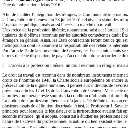
Date de publication : Mars 2016
Afin de faciliter l’intégration des réfugiés, la Communauté internation
la Convention de Genève du 28 juillet 1951 relative au statut des réfug
l’assistance publique, mais aussi l’accès au marché du travail.
L’exercice de la profession libérale, notamment, saisi par l’article 19
titulaires de diplômes reconnus par les autorités compétentes dudit Éta
étrangers en général. Ainsi, les États contractants feront tout ce qui est
métropolitain dont ils assument la responsabilité des relations internati
Par l’article 19 de la Convention de Genève, les États contractants se 
termes de cette disposition, le pays d’accueil doit donc accorder le droi
I – L’accès à la profession libérale, un droit reconnu au réfugié, mais 
Le droit au travail est reconnu dans de nombreux instruments internat
droits de l’homme de 1948, la Charte sociale européenne ou encore la C
préservation de la dignité humaine. Il permet aux individus de favoriser
prévu aux articles 17 et 18 de la Convention de Genève. Mais cette rec
la profession libérale reste soumis à la condition d’obtention d’un « di
La notion de « profession libérale » n’a jamais été définie dans son en
plusieurs essais de définition doctrinale. Ainsi, le Professeur J. Savat
principes pour lesquels le législateur et la jurisprudence avaient fait 
seconde méthode, qu’il adopta, consistait à étudier les professions lib
nature de l’activité du professionnel, la nature du lien existant entre le
comme étant « l’activité habituellement exercée par une personne pour