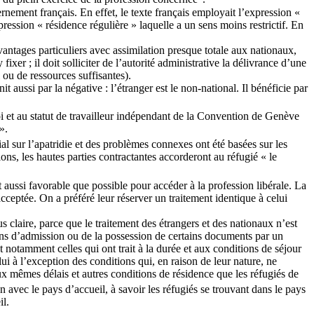
nement français. En effet, le texte français employait l’expression «
ression « résidence régulière » laquelle a un sens moins restrictif. En
’avantages particuliers avec assimilation presque totale aux nationaux,
xer ; il doit solliciter de l’autorité administrative la délivrance d’une
 ou de ressources suffisantes).
t aussi par la négative : l’étranger est le non-national. Il bénéficie par
ploi et au statut de travailleur indépendant de la Convention de Genève
».
al sur l’apatridie et des problèmes connexes ont été basées sur les
ons, les hautes parties contractantes accorderont au réfugié « le
t aussi favorable que possible pour accéder à la profession libérale. La
acceptée. On a préféré leur réserver un traitement identique à celui
 claire, parce que le traitement des étrangers et des nationaux n’est
ons d’admission ou de la possession de certains documents par un
notamment celles qui ont trait à la durée et aux conditions de séjour
lui à l’exception des conditions qui, en raison de leur nature, ne
x mêmes délais et autres conditions de résidence que les réfugiés de
en avec le pays d’accueil, à savoir les réfugiés se trouvant dans le pays
il.