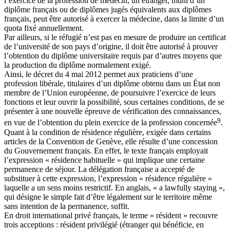
l’exercice de la profession de médecin, un étranger, muni d’un
diplôme français ou de diplômes jugés équivalents aux diplômes
français, peut être autorisé à exercer la médecine, dans la limite d’un
quota fixé annuellement.
Par ailleurs, si le réfugié n’est pas en mesure de produire un certificat
de l’université de son pays d’origine, il doit être autorisé à prouver
l’obtention du diplôme universitaire requis par d’autres moyens que
la production du diplôme normalement exigé.
Ainsi, le décret du 4 mai 2012 permet aux praticiens d’une
profession libérale, titulaires d’un diplôme obtenu dans un État non
membre de l’Union européenne, de poursuivre l’exercice de leurs
fonctions et leur ouvrir la possibilité, sous certaines conditions, de se
présenter à une nouvelle épreuve de vérification des connaissances,
9
en vue de l’obtention du plein exercice de la profession concernée
.
Quant à la condition de résidence régulière, exigée dans certains
articles de la Convention de Genève, elle résulte d’une concession
du Gouvernement français. En effet, le texte français employait
l’expression « résidence habituelle » qui implique une certaine
permanence de séjour. La délégation française a accepté de
substituer à cette expression, l’expression « résidence régulière »
laquelle a un sens moins restrictif. En anglais, « a lawfully staying »,
qui désigne le simple fait d’être légalement sur le territoire même
sans intention de la permanence, suffit.
En droit international privé français, le terme « résident » recouvre
trois acceptions : résident privilégié (étranger qui bénéficie, en