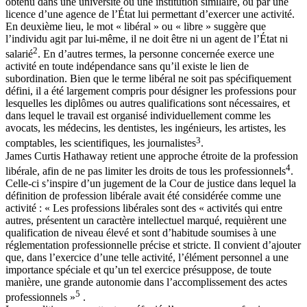
obtenu dans une université ou une institution similaire, ou par une
licence d’une agence de l’État lui permettant d’exercer une activité.
En deuxième lieu, le mot « libéral » ou « libre » suggère que
l’individu agit par lui-même, il ne doit être ni un agent de l’État ni
2
salarié
. En d’autres termes, la personne concernée exerce une
activité en toute indépendance sans qu’il existe le lien de
subordination. Bien que le terme libéral ne soit pas spécifiquement
défini, il a été largement compris pour désigner les professions pour
lesquelles les diplômes ou autres qualifications sont nécessaires, et
dans lequel le travail est organisé individuellement comme les
avocats, les médecins, les dentistes, les ingénieurs, les artistes, les
3
comptables, les scientifiques, les journalistes
.
James Curtis Hathaway retient une approche étroite de la profession
4
libérale, afin de ne pas limiter les droits de tous les professionnels
.
Celle-ci s’inspire d’un jugement de la Cour de justice dans lequel la
définition de profession libérale avait été considérée comme une
activité : « Les professions libérales sont des « activités qui entre
autres, présentent un caractère intellectuel marqué, requièrent une
qualification de niveau élevé et sont d’habitude soumises à une
réglementation professionnelle précise et stricte. Il convient d’ajouter
que, dans l’exercice d’une telle activité, l’élément personnel a une
importance spéciale et qu’un tel exercice présuppose, de toute
manière, une grande autonomie dans l’accomplissement des actes
5
professionnels »
.