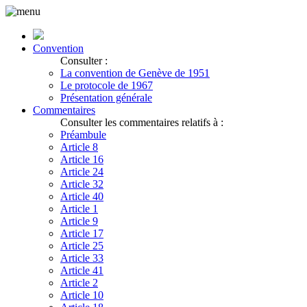
Convention
Consulter :
La convention de Genève de 1951
Le protocole de 1967
Présentation générale
Commentaires
Consulter les commentaires relatifs à :
Préambule
Article 8
Article 16
Article 24
Article 32
Article 40
Article 1
Article 9
Article 17
Article 25
Article 33
Article 41
Article 2
Article 10