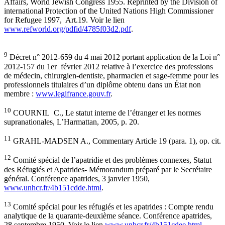
Affairs, World Jewish Congress 1955. Reprinted by the Division of
international Protection of the United Nations High Commissioner
for Refugee 1997, Art.19. Voir le lien
www.refworld.org/pdfid/4785f03d2.pdf
.
9
Décret n° 2012-659 du 4 mai 2012 portant application de la Loi n°
2012-157 du 1er février 2012 relative à l’exercice des professions
de médecin, chirurgien-dentiste, pharmacien et sage-femme pour les
professionnels titulaires d’un diplôme obtenu dans un État non
membre :
www.legifrance.gouv.fr
.
10
COURNIL C., Le statut interne de l’étranger et les normes
supranationales, L’Harmattan, 2005, p. 20.
11
GRAHL-MADSEN A., Commentary Article 19 (para. 1), op. cit.
12
Comité spécial de l’apatridie et des problèmes connexes, Statut
des Réfugiés et Apatrides- Mémorandum préparé par le Secrétaire
général. Conférence apatrides, 3 janvier 1950,
www.unhcr.fr/4b151cdde.html
.
13
Comité spécial pour les réfugiés et les apatrides : Compte rendu
analytique de la quarante-deuxième séance. Conférence apatrides,
28 septembre 1950. Voir le lien
www.unhcr.fr/4b151cdee.html
.