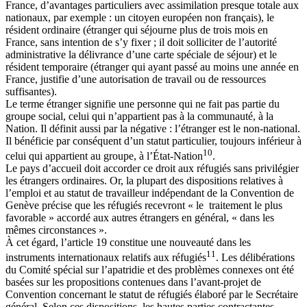
France, d’avantages particuliers avec assimilation presque totale aux
nationaux, par exemple : un citoyen européen non français), le
résident ordinaire (étranger qui séjourne plus de trois mois en
France, sans intention de s’y fixer ; il doit solliciter de l’autorité
administrative la délivrance d’une carte spéciale de séjour) et le
résident temporaire (étranger qui ayant passé au moins une année en
France, justifie d’une autorisation de travail ou de ressources
suffisantes).
Le terme étranger signifie une personne qui ne fait pas partie du
groupe social, celui qui n’appartient pas à la communauté, à la
Nation. Il définit aussi par la négative : l’étranger est le non-national.
Il bénéficie par conséquent d’un statut particulier, toujours inférieur à
10
celui qui appartient au groupe, à l’État-Nation
.
Le pays d’accueil doit accorder ce droit aux réfugiés sans privilégier
les étrangers ordinaires. Or, la plupart des dispositions relatives à
l’emploi et au statut de travailleur indépendant de la Convention de
Genève précise que les réfugiés recevront « le traitement le plus
favorable » accordé aux autres étrangers en général, « dans les
mêmes circonstances ».
À cet égard, l’article 19 constitue une nouveauté dans les
11
instruments internationaux relatifs aux réfugiés
. Les délibérations
du Comité spécial sur l’apatridie et des problèmes connexes ont été
basées sur les propositions contenues dans l’avant-projet de
Convention concernant le statut de réfugiés élaboré par le Secrétaire
général. Selon ces dispositions, les hautes parties contractantes