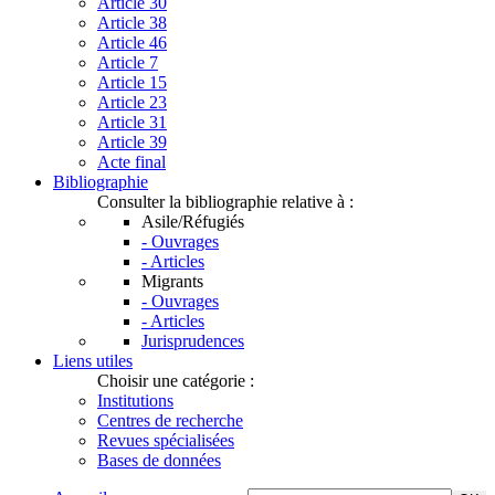
Article 30
Article 38
Article 46
Article 7
Article 15
Article 23
Article 31
Article 39
Acte final
Bibliographie
Consulter la bibliographie relative à :
Asile/Réfugiés
- Ouvrages
- Articles
Migrants
- Ouvrages
- Articles
Jurisprudences
Liens utiles
Choisir une catégorie :
Institutions
Centres de recherche
Revues spécialisées
Bases de données