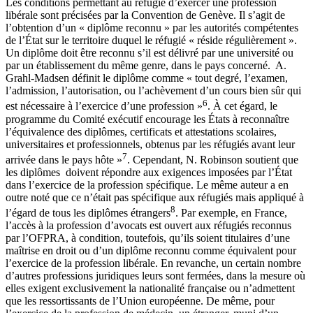
Les conditions permettant au réfugié d’exercer une profession
libérale sont précisées par la Convention de Genève. Il s’agit de
l’obtention d’un « diplôme reconnu » par les autorités compétentes
de l’État sur le territoire duquel le réfugié « réside régulièrement ».
Un diplôme doit être reconnu s’il est délivré par une université ou
par un établissement du même genre, dans le pays concerné. A.
Grahl-Madsen définit le diplôme comme « tout degré, l’examen,
l’admission, l’autorisation, ou l’achèvement d’un cours bien sûr qui
6
est nécessaire à l’exercice d’une profession »
. À cet égard, le
programme du Comité exécutif encourage les États à reconnaître
l’équivalence des diplômes, certificats et attestations scolaires,
universitaires et professionnels, obtenus par les réfugiés avant leur
7
arrivée dans le pays hôte »
. Cependant, N. Robinson soutient que
les diplômes doivent répondre aux exigences imposées par l’État
dans l’exercice de la profession spécifique. Le même auteur a en
outre noté que ce n’était pas spécifique aux réfugiés mais appliqué à
8
l’égard de tous les diplômes étrangers
. Par exemple, en France,
l’accès à la profession d’avocats est ouvert aux réfugiés reconnus
par l’OFPRA, à condition, toutefois, qu’ils soient titulaires d’une
maîtrise en droit ou d’un diplôme reconnu comme équivalent pour
l’exercice de la profession libérale. En revanche, un certain nombre
d’autres professions juridiques leurs sont fermées, dans la mesure où
elles exigent exclusivement la nationalité française ou n’admettent
que les ressortissants de l’Union européenne. De même, pour