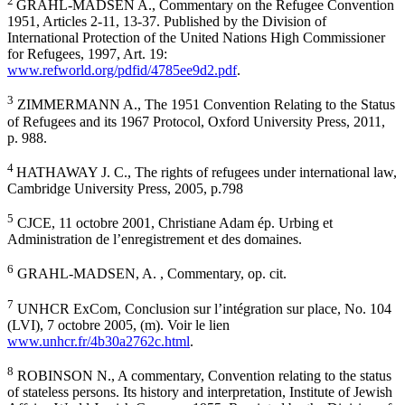
2
GRAHL-MADSEN A., Commentary on the Refugee Convention
1951, Articles 2-11, 13-37. Published by the Division of
International Protection of the United Nations High Commissioner
for Refugees, 1997, Art. 19:
www.refworld.org/pdfid/4785ee9d2.pdf
.
3
ZIMMERMANN A., The 1951 Convention Relating to the Status
of Refugees and its 1967 Protocol, Oxford University Press, 2011,
p. 988.
4
HATHAWAY J. C., The rights of refugees under international law,
Cambridge University Press, 2005, p.798
5
CJCE, 11 octobre 2001, Christiane Adam ép. Urbing et
Administration de l’enregistrement et des domaines.
6
GRAHL-MADSEN, A. , Commentary, op. cit.
7
UNHCR ExCom, Conclusion sur l’intégration sur place, No. 104
(LVI), 7 octobre 2005, (m). Voir le lien
www.unhcr.fr/4b30a2762c.html
.
8
ROBINSON N., A commentary, Convention relating to the status
of stateless persons. Its history and interpretation, Institute of Jewish