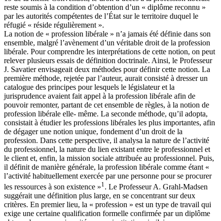
reste soumis à la condition d’obtention d’un « diplôme reconnu »
par les autorités compétentes de l’État sur le territoire duquel le
réfugié « réside régulièrement ».
La notion de « profession libérale » n’a jamais été définie dans son
ensemble, malgré l’avènement d’un véritable droit de la profession
libérale. Pour comprendre les interprétations de cette notion, on peut
relever plusieurs essais de définition doctrinale. Ainsi, le Professeur
J. Savatier envisageait deux méthodes pour définir cette notion. La
première méthode, rejetée par l’auteur, aurait consisté à dresser un
catalogue des principes pour lesquels le législateur et la
jurisprudence avaient fait appel à la profession libérale afin de
pouvoir remonter, partant de cet ensemble de règles, à la notion de
profession libérale elle- même. La seconde méthode, qu’il adopta,
consistait à étudier les professions libérales les plus importantes, afin
de dégager une notion unique, fondement d’un droit de la
profession. Dans cette perspective, il analysa la nature de l’activité
du professionnel, la nature du lien existant entre le professionnel et
le client et, enfin, la mission sociale attribuée au professionnel. Puis,
il définit de manière générale, la profession libérale comme étant «
l’activité habituellement exercée par une personne pour se procurer
1
les ressources à son existence »
. Le Professeur A. Grahl-Madsen
suggérait une définition plus large, en se concentrant sur deux
critères. En premier lieu, la « profession » est un type de travail qui
exige une certaine qualification formelle confirmée par un diplôme