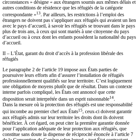
circonstances » désigne « aux étrangers soumis aux mêmes délais et
autres conditions de résidence que les réfugiés de la catégorie
13
correspondante »
. Par ailleurs, les restrictions à l’emploi des
étrangers ne doivent pas s’appliquer aux réfugiés qui avaient un lien
avec le pays d’accueil, à savoir les réfugiés se trouvant dans le pays
plus de trois ans, à ceux qui sont mariés à une citoyenne du pays
d’accueil ou à ceux dont les enfants possèdent la nationalité du pays
d’accueil.
II – L’État, garant du droit d’accès à la profession libérale des
réfugiés
Le paragraphe 2 de l’article 19 impose aux États parties de
poursuivre leurs efforts afin d’assurer l’installation de réfugiés
professionnellement qualifiés sur leur territoire. C’est logiquement
une obligation de moyens plutôt que de résultat. Dans un contexte
interne parfois compliqué, les États ont annoncé que cette
14
disposition serait interprétée dans un esprit raisonnable
.
Dans la mesure où la protection des réfugiés est une responsabilité
15
qui incombe au premier chef aux États
, ceux-ci doivent garantir
aux réfugiés admis sur leur territoire les droits dont ils doivent
bénéficier. À cet égard, on peut citer la première garantie donnée
pour l’application adéquate de leur protection aux réfugiés, que
constitue sans doute la dispense de réciprocité énoncée à l’article 7
de la Convention de Genève selon lequel « tout État contractant